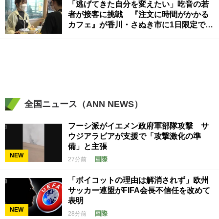
「逃げてきた自分を変えたい」吃音の若
者が接客に挑戦 『注文に時間がかかる
カフェ』が香川・さぬき市に1日限定でオ
ープン
全国ニュース（ANN NEWS）
フーシ派がイエメン政府軍部隊攻撃 サ
ウジアラビアが支援で「攻撃激化の準
備」と主張
NEW
国際
27分前
「ボイコットの理由は解消されず」欧州
サッカー連盟がFIFA会長不信任を改めて
表明
NEW
国際
28分前