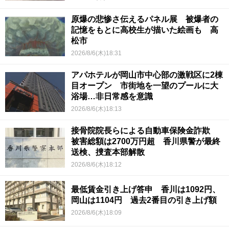
原爆の悲惨さ伝えるパネル展 被爆者の
記憶をもとに高校生が描いた絵画も 高
松市
2026/8/6(木)18:31
アパホテルが岡山市中心部の激戦区に2棟
目オープン 市街地を一望のプールに大
浴場…非日常感を意識
2026/8/6(木)18:13
接骨院院長らによる自動車保険金詐欺
被害総額は2700万円超 香川県警が最終
送検、捜査本部解散
2026/8/6(木)18:12
最低賃金引き上げ答申 香川は1092円、
岡山は1104円 過去2番目の引き上げ額
2026/8/6(木)18:09