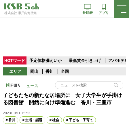
番組表
アプリ
株式会社 瀬戸内海放送
HOTワード
予定価格漏えいか
最低賃金引き上げ
アパホテル
エリア
岡山
香川
全国
ニュース
子どもたちの新たな居場所に 女子大学生が手掛け
る図書館 開館に向け準備進む 香川・三豊市
2023/10/11 15:52
香川
生活・話題
社会
子ども・子育て