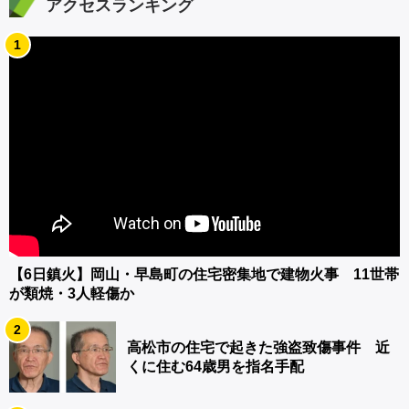
アクセスランキング
1
【6日鎮火】岡山・早島町の住宅密集地で建物火事 11世帯
が類焼・3人軽傷か
2
高松市の住宅で起きた強盗致傷事件 近
くに住む64歳男を指名手配