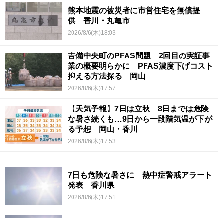
熊本地震の被災者に市営住宅を無償提
供 香川・丸亀市
2026/8/6(木)18:03
吉備中央町のPFAS問題 2回目の実証事
業の概要明らかに PFAS濃度下げコスト
抑える方法探る 岡山
2026/8/6(木)17:57
【天気予報】7日は立秋 8日までは危険
な暑さ続くも…9日から一段階気温が下が
る予想 岡山・香川
2026/8/6(木)17:53
7日も危険な暑さに 熱中症警戒アラート
発表 香川県
2026/8/6(木)17:51