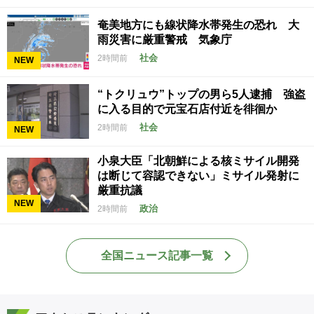
奄美地方にも線状降水帯発生の恐れ 大
雨災害に厳重警戒 気象庁
社会
2時間前
NEW
“トクリュウ”トップの男ら5人逮捕 強盗
に入る目的で元宝石店付近を徘徊か
社会
2時間前
NEW
小泉大臣「北朝鮮による核ミサイル開発
は断じて容認できない」ミサイル発射に
厳重抗議
NEW
政治
2時間前
全国ニュース記事一覧