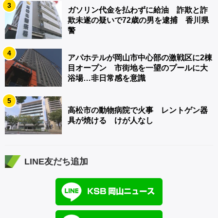
3
ガソリン代金を払わずに給油 詐欺と詐
欺未遂の疑いで72歳の男を逮捕 香川県
警
4
アパホテルが岡山市中心部の激戦区に2棟
目オープン 市街地を一望のプールに大
浴場…非日常感を意識
5
高松市の動物病院で火事 レントゲン器
具が焼ける けが人なし
LINE友だち追加