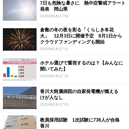
7日も危険な暑さに 熱中症警戒アラート
発表 岡山県
2026/8/6(木)17:50
倉敷の冬の夜を彩る「くらしき冬花
火」 12月3日に開催予定 8月1日から
クラウドファンディングも開始
2026/8/6(木)17:41
ホテル選びで重視するのは？【みんなに
聞いてみた】
2026/8/6(木)17:30
香川大附属病院の自家発電機が燃える
けが人なし
2026/8/6(木)17:05
教員採用試験 1次試験に736人が合格
香川