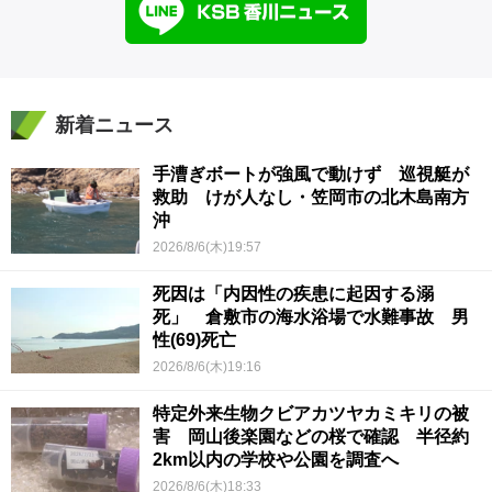
新着ニュース
手漕ぎボートが強風で動けず 巡視艇が
救助 けが人なし・笠岡市の北木島南方
沖
2026/8/6(木)19:57
死因は「内因性の疾患に起因する溺
死」 倉敷市の海水浴場で水難事故 男
性(69)死亡
2026/8/6(木)19:16
特定外来生物クビアカツヤカミキリの被
害 岡山後楽園などの桜で確認 半径約
2km以内の学校や公園を調査へ
2026/8/6(木)18:33