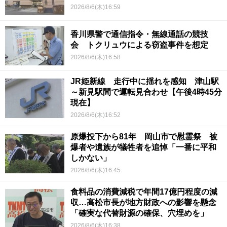
2026/8/6(木)16:59
香川県警で通信指令・無線通話の競技
会 トクリュウによる窃盗事件を想定
2026/8/6(木)16:58
JR姫新線 走行中に揺れを感知 津山駅
～新見駅間で運転見合わせ【午後4時45分
現在】
2026/8/6(木)16:52
原爆投下から81年 岡山市で慰霊祭 被
爆者や遺族が犠牲者を追悼「一番に平和
しかない」
2026/8/6(木)16:45
食料品の消費減税で年間17億円程度の減
収…高松市長が地方財政への影響を懸念
「確実な代替財源の確保、穴埋めを」
2026/8/6(木)16:38