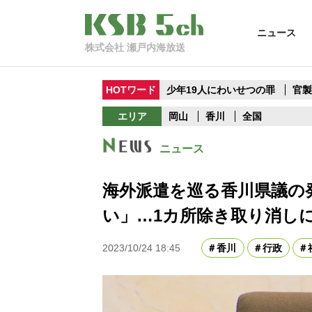
ニュース
株式会社 瀬戸内海放送
HOTワード
少年19人にわいせつの罪
官
エリア
岡山
香川
全国
ニュース
海外派遣を巡る香川県議の
い」…1カ所除き取り消し
2023/10/24 18:45
香川
行政