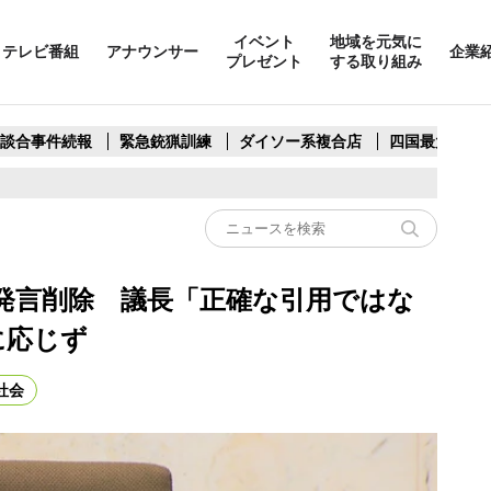
イベント
地域を元気に
テレビ番組
アナウンサー
企業
プレゼント
する取り組み
製談合事件続報
緊急銃猟訓練
ダイソー系複合店
四国最大スリ
発言削除 議長「正確な引用ではな
に応じず
社会