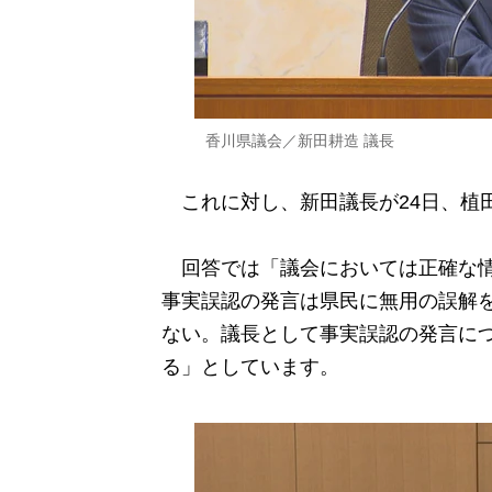
香川県議会／新田耕造 議長
これに対し、新田議長が24日、植
回答では「議会においては正確な情
事実誤認の発言は県民に無用の誤解
ない。議長として事実誤認の発言に
る」としています。