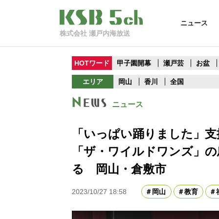
ニュース
株式会社 瀬戸内海放送
HOTワード
甲子園開幕
瀬戸芸
お盆
エリア
岡山
香川
全国
ニュース
「いっぱい踊りました」
「ザ・ワイルドワンズ」の
る 岡山・倉敷市
2023/10/27 18:58
岡山
教育