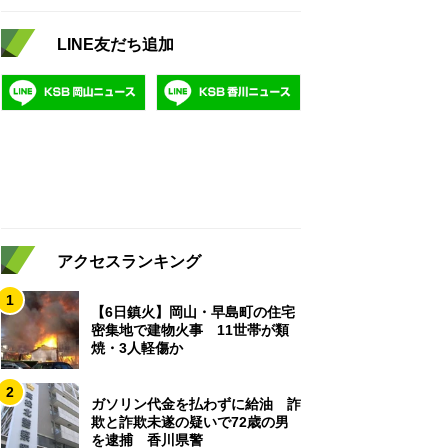
LINE友だち追加
アクセスランキング
1
【6日鎮火】岡山・早島町の住宅
密集地で建物火事 11世帯が類
焼・3人軽傷か
2
ガソリン代金を払わずに給油 詐
欺と詐欺未遂の疑いで72歳の男
を逮捕 香川県警