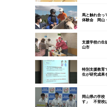
馬と触れ合っ
体験会 岡山
支援学校の生
山市
特別支援教育
生が研究成果
岡山県の学校
す」 不登校