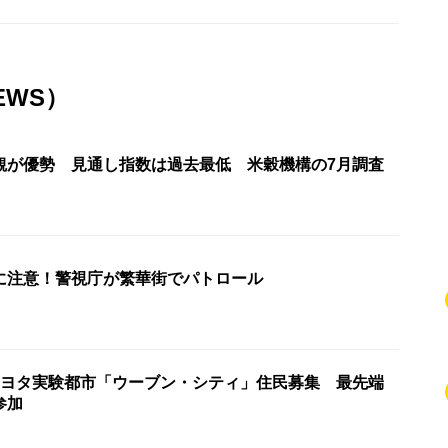
EWS）
観が優勢 見通し指数は過去最低 米穀機構の7月調査
に注意！警視庁が繁華街でパトロール
トヨタ実験都市「ウーブン・シティ」住民募集 最先端
参加