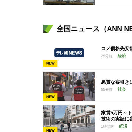
全国ニュース（ANN N
コメ価格先安
経済
29分前
NEW
悪質な客引き
社会
55分前
NEW
家賃5万円～
技術の実証に
経済
1時間前
NEW