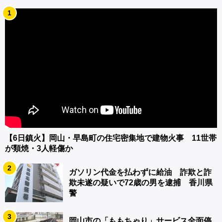
1
【6日鎮火】岡山・早島町の住宅密集地で建物火事 11世帯
が類焼・3人軽傷か
2
ガソリン代金を払わずに給油 詐欺と詐
欺未遂の疑いで72歳の男を逮捕 香川県
警
3
岡山市の「ももちゃり」サービス全面停