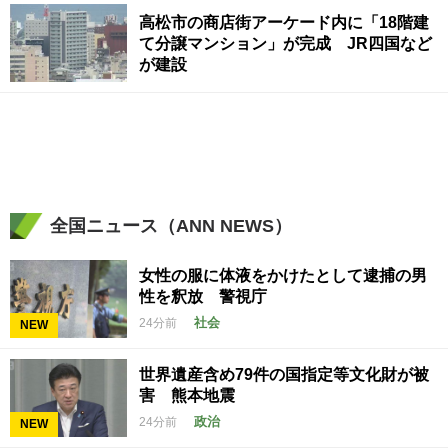
高松市の商店街アーケード内に「18階建
て分譲マンション」が完成 JR四国など
が建設
全国ニュース（ANN NEWS）
女性の服に体液をかけたとして逮捕の男
性を釈放 警視庁
社会
24分前
NEW
世界遺産含め79件の国指定等文化財が被
害 熊本地震
政治
24分前
NEW