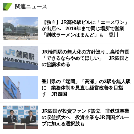
関連ニュース
【独自】JR高松駅ビルに「エースワン」
が出店へ 2019年まで同じ場所で営業
「讃岐ラーメンはまんど」も 香川
JR端岡駅の無人化の方針巡り…高松市長
「できるならやめてほしい」 JR四国と
の協議求める
香川県の「端岡」「高瀬」の2駅を無人駅
に 業務体制を見直し経営改善を目指
す JR四国
JR四国が投資ファンド設立 非鉄道事業
の収益拡大へ 投資企業をJR四国グルー
プに加える選択肢も