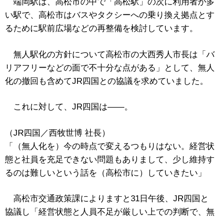
端岡駅は、高松市の中で「高松駅」の次に利用者が多
い駅で、高松市はバスやタクシーへの乗り換え拠点とす
るために駅前広場などの再整備を検討しています。
無人駅化の方針について高松市の大西秀人市長は「バ
リアフリーなどの面で不十分な点がある」として、無人
化の撤回も含めてJR四国との協議を求めていました。
これに対して、JR四国は――。
（JR四国／西牧世博 社長）
「（無人化を）今の時点で変えるつもりはない。経営状
態と社員を充足できない問題もありまして、少し維持す
るのは難しいという話を（高松市に）していきたい」
高松市交通政策課によりますと31日午後、JR四国と
協議し「経営状態と人員不足が厳しい上での判断で、無