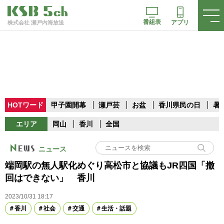
番組表
アプリ
株式会社 瀬戸内海放送
HOTワード
甲子園開幕
瀬戸芸
お盆
香川県民の日
暑
エリア
岡山
香川
全国
ニュース
端岡駅の無人駅化めぐり高松市と協議もJR四国「撤
回はできない」 香川
2023/10/31 18:17
香川
社会
交通
生活・話題