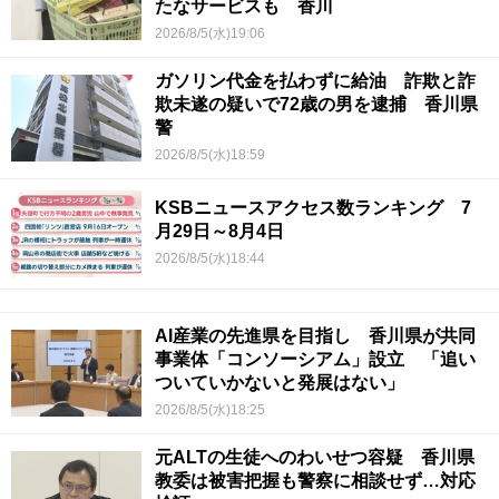
たなサービスも 香川
2026/8/5(水)19:06
ガソリン代金を払わずに給油 詐欺と詐
欺未遂の疑いで72歳の男を逮捕 香川県
警
2026/8/5(水)18:59
KSBニュースアクセス数ランキング 7
月29日～8月4日
2026/8/5(水)18:44
AI産業の先進県を目指し 香川県が共同
事業体「コンソーシアム」設立 「追い
ついていかないと発展はない」
2026/8/5(水)18:25
元ALTの生徒へのわいせつ容疑 香川県
教委は被害把握も警察に相談せず…対応