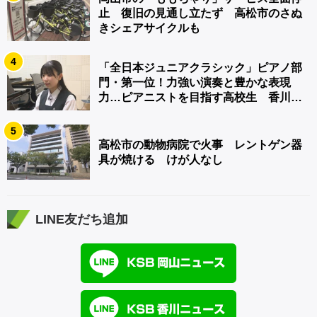
止 復旧の見通し立たず 高松市のさぬ
きシェアサイクルも
4
「全日本ジュニアクラシック」ピアノ部
門・第一位！力強い演奏と豊かな表現
力…ピアニストを目指す高校生 香川
【青春のキセキ】
5
高松市の動物病院で火事 レントゲン器
具が焼ける けが人なし
LINE友だち追加