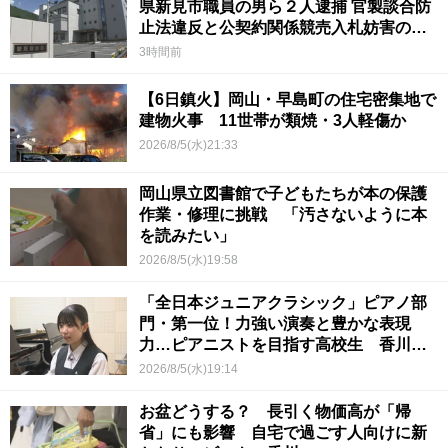
県新見市職員の男ら２人逮捕 官製談合防
止法違反と公契約関係競売入札妨害の疑
い
3時間前
【6日鎮火】岡山・早島町の住宅密集地で
建物火事 11世帯が類焼・3人軽傷か
2026/8/5(水)21:33
岡山県立図書館で子どもたちが本の保護
作業・修理に挑戦 「汚さないように本
を読みたい」
2026/8/5(水)19:58
「全日本ジュニアクラシック」ピアノ部
門・第一位！力強い演奏と豊かな表現
力…ピアニストを目指す高校生 香川
【青春のキセキ】
2026/8/5(水)19:14
お盆どうする？ 長引く物価高が「帰
省」にも影響 自宅で過ごす人向けに新