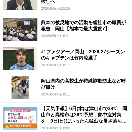
検証へ
2026/8/5(水)18:24
熊本の被災地での活動を総社市の職員が
報告 岡山【熊本で最大震度7】
2026/8/5(水)18:21
J1ファジアーノ岡山 2026-27シーズン
のキャプテンは竹内涼選手
2026/8/5(水)18:17
岡山県内の高校生が特殊詐欺防止など呼
び掛け
2026/8/5(水)18:11
【天気予報】6日(木)は津山市で38℃ 岡
山市と高松市は36℃予想…熱中症対策
を 9日(日)にいったん猛烈な暑さ落ち着
くか
2026/8/5(水)18:09