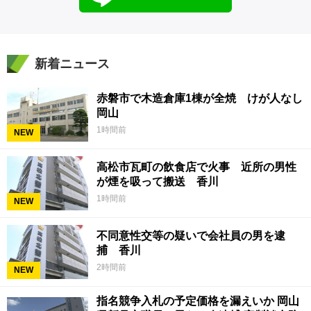
新着ニュース
赤磐市で木造倉庫1棟が全焼 けが人なし
岡山
1時間前
NEW
高松市瓦町の飲食店で火事 近所の男性
が煙を吸って搬送 香川
1時間前
NEW
不同意性交等の疑いで会社員の男を逮
捕 香川
2時間前
NEW
指名競争入札の予定価格を漏えいか 岡山