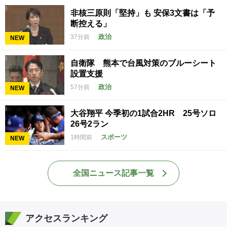
非核三原則「堅持」も 安保3文書は「予
断控える」
政治
37分前
NEW
自衛隊 熊本で台風対策のブルーシート
設置支援
政治
57分前
NEW
大谷翔平 今季初の1試合2HR 25号ソロ
26号2ラン
スポーツ
1時間前
NEW
全国ニュース記事一覧
アクセスランキング