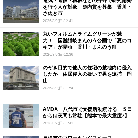
電気・通信・機械などの分野で研究開発
を行う人が対象 源内賞を募集 香川・
さぬき市
2026/8/9(日)12:41
丸いフォルムとライムグリーンが魅
力！ 国営讃岐まんのう公園で「夏のコ
キア」が見頃 香川・まんのう町
2026/8/9(日)12:36
のぞき目的で他人の住宅の敷地内に侵入
したか 住居侵入の疑いで男を逮捕 岡
山
2026/8/9(日)11:54
AMDA 八代市で支援活動続ける ５日
からは夜間も常駐【熊本で最大震度7】
2026/8/9(日)11:42