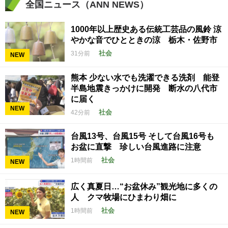
全国ニュース（ANN NEWS）
1000年以上歴史ある伝統工芸品の風鈴 涼
やかな音でひとときの涼 栃木・佐野市
社会
31分前
NEW
熊本 少ない水でも洗濯できる洗剤 能登
半島地震きっかけに開発 断水の八代市
に届く
NEW
社会
42分前
台風13号、台風15号 そして台風16号も
お盆に直撃 珍しい台風進路に注意
社会
1時間前
NEW
広く真夏日…“お盆休み”観光地に多くの
人 クマ牧場にひまわり畑に
社会
1時間前
NEW