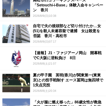
高松市のコワーキングスペース
「Setouchi-i-Base」体験入会キャンペー
ン 香川
2026/8/9(日)10:38
自宅で夫の後頭部など切り付けたか…女
(51)を殺人未遂容疑で逮捕 女は殺意を
否認 香川・高松市
2026/8/9(日)07:17
【速報】J1・ファジアーノ岡山 開幕戦
でC大阪に逆転負け 8日
2026/8/8(土)21:07
夏の甲子園 英明(香川)が関東第一(東東
京)との投手戦制す エース冨岡は無四球で
1失点完投
2026/8/8(土)20:34
「火が服に燃え移った」86歳女性が救急