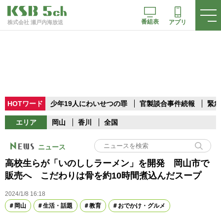
番組表
アプリ
株式会社 瀬戸内海放送
HOTワード
少年19人にわいせつの罪
官製談合事件続報
緊急
エリア
岡山
香川
全国
ニュース
高校生らが「いのししラーメン」を開発 岡山市で
販売へ こだわりは骨を約10時間煮込んだスープ
2024/1/8 16:18
岡山
生活・話題
教育
おでかけ・グルメ