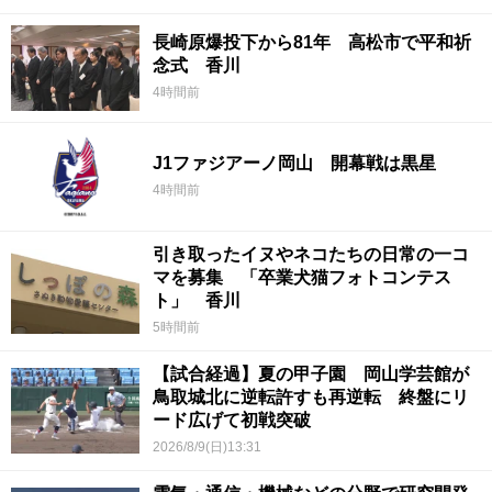
長崎原爆投下から81年 高松市で平和祈
念式 香川
4時間前
J1ファジアーノ岡山 開幕戦は黒星
4時間前
引き取ったイヌやネコたちの日常の一コ
マを募集 「卒業犬猫フォトコンテス
ト」 香川
5時間前
【試合経過】夏の甲子園 岡山学芸館が
鳥取城北に逆転許すも再逆転 終盤にリ
ード広げて初戦突破
2026/8/9(日)13:31