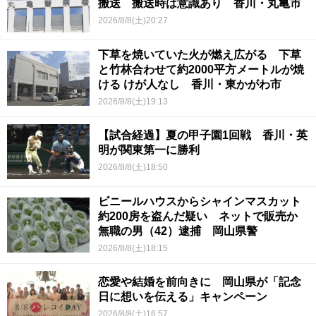
搬送 搬送時は意識あり 香川・丸亀市
2026/8/8(土)20:27
下草を焼いていた火が燃え広がる 下草
と竹林合わせて約2000平方メートルが焼
ける けが人なし 香川・東かがわ市
2026/8/8(土)19:13
【試合経過】夏の甲子園1回戦 香川・英
明が関東第一に勝利
2026/8/8(土)18:50
ビニールハウスからシャインマスカット
約200房を盗んだ疑い ネットで販売か
無職の男（42）逮捕 岡山県警
2026/8/8(土)18:15
恋愛や結婚を前向きに 岡山県が「記念
日に想いを伝える」キャンペーン
2026/8/8(土)16:57