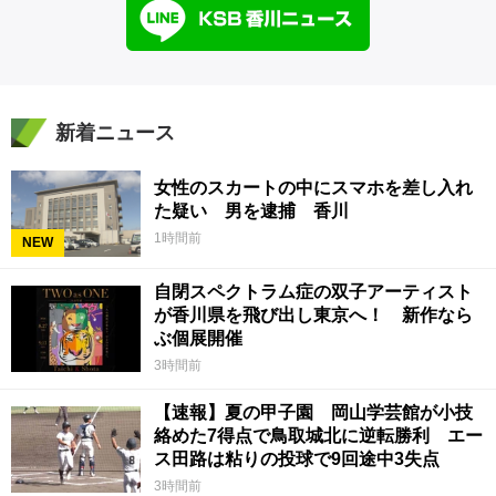
新着ニュース
女性のスカートの中にスマホを差し入れ
た疑い 男を逮捕 香川
1時間前
NEW
自閉スペクトラム症の双子アーティスト
が香川県を飛び出し東京へ！ 新作なら
ぶ個展開催
3時間前
【速報】夏の甲子園 岡山学芸館が小技
絡めた7得点で鳥取城北に逆転勝利 エー
ス田路は粘りの投球で9回途中3失点
3時間前