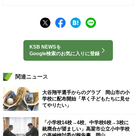
KSB NEWSを
Google検索のお気に入りに登録
関連ニュース
大谷翔平選手からのグラブ 岡山市の小
学校に配布開始「早く子どもたちに見せ
てやりたい」
「小学校14校→4校、中学校6校→3校に
統廃合が望ましい」高梁市公立小中学校
の再編検討委が報告書 岡山