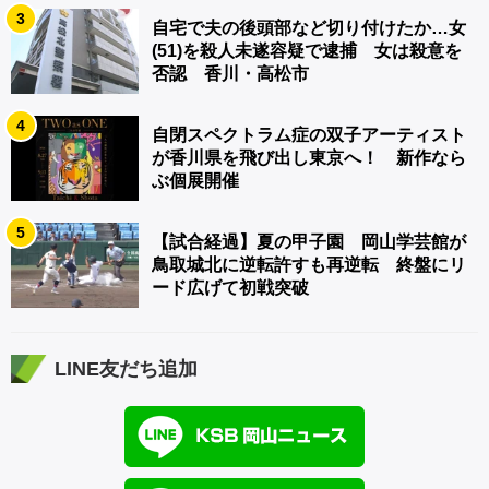
3
自宅で夫の後頭部など切り付けたか…女
(51)を殺人未遂容疑で逮捕 女は殺意を
否認 香川・高松市
4
自閉スペクトラム症の双子アーティスト
が香川県を飛び出し東京へ！ 新作なら
ぶ個展開催
5
【試合経過】夏の甲子園 岡山学芸館が
鳥取城北に逆転許すも再逆転 終盤にリ
ード広げて初戦突破
LINE友だち追加