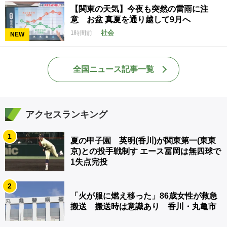
【関東の天気】今夜も突然の雷雨に注
意 お盆 真夏を通り越して9月へ
社会
1時間前
NEW
全国ニュース記事一覧
アクセスランキング
1
夏の甲子園 英明(香川)が関東第一(東東
京)との投手戦制す エース冨岡は無四球で
1失点完投
2
「火が服に燃え移った」86歳女性が救急
搬送 搬送時は意識あり 香川・丸亀市