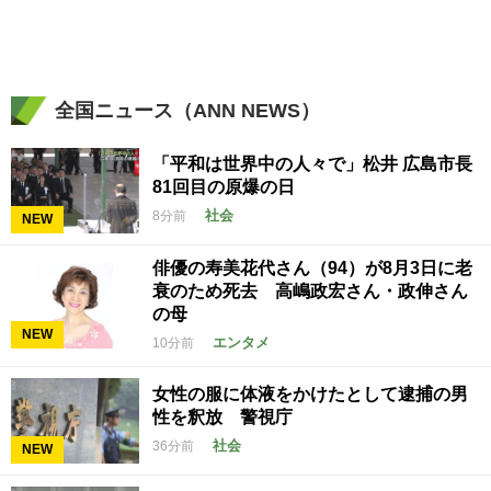
全国ニュース（ANN NEWS）
「平和は世界中の人々で」松井 広島市長
81回目の原爆の日
社会
8分前
NEW
俳優の寿美花代さん（94）が8月3日に老
衰のため死去 高嶋政宏さん・政伸さん
の母
NEW
エンタメ
10分前
女性の服に体液をかけたとして逮捕の男
性を釈放 警視庁
社会
36分前
NEW