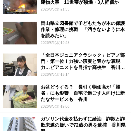
建物火事 11世帯が類焼・3人軽傷か
2026/8/5(水)21:33
岡山県立図書館で子どもたちが本の保護
作業・修理に挑戦 「汚さないように本
を読みたい」
2026/8/5(水)19:58
「全日本ジュニアクラシック」ピアノ部
門・第一位！力強い演奏と豊かな表現
力…ピアニストを目指す高校生 香川
【青春のキセキ】
2026/8/5(水)19:14
お盆どうする？ 長引く物価高が「帰
省」にも影響 自宅で過ごす人向けに新
たなサービスも 香川
2026/8/5(水)19:06
ガソリン代金を払わずに給油 詐欺と詐
欺未遂の疑いで72歳の男を逮捕 香川県