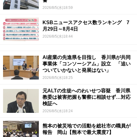
警
2026/8/5(水)18:59
KSBニュースアクセス数ランキング 7
月29日～8月4日
2026/8/5(水)18:44
AI産業の先進県を目指し 香川県が共同
事業体「コンソーシアム」設立 「追い
ついていかないと発展はない」
2026/8/5(水)18:25
元ALTの生徒へのわいせつ容疑 香川県
教委は被害把握も警察に相談せず…対応
検証へ
2026/8/5(水)18:24
熊本の被災地での活動を総社市の職員が
報告 岡山【熊本で最大震度7】