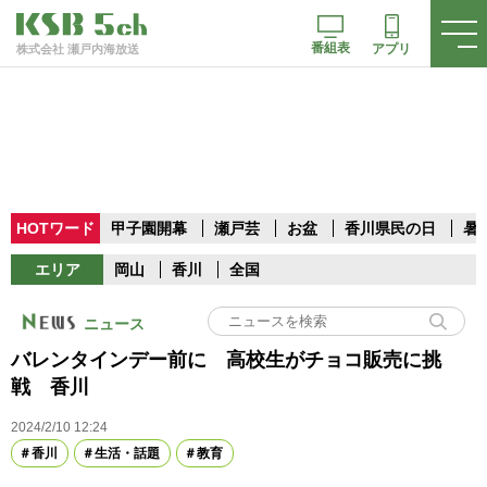
番組表
アプリ
株式会社 瀬戸内海放送
HOTワード
甲子園開幕
瀬戸芸
お盆
香川県民の日
暑
エリア
岡山
香川
全国
ニュース
バレンタインデー前に 高校生がチョコ販売に挑
戦 香川
2024/2/10 12:24
香川
生活・話題
教育