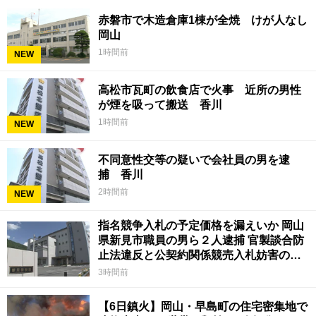
赤磐市で木造倉庫1棟が全焼 けが人なし
岡山
1時間前
NEW
高松市瓦町の飲食店で火事 近所の男性
が煙を吸って搬送 香川
1時間前
NEW
不同意性交等の疑いで会社員の男を逮
捕 香川
2時間前
NEW
指名競争入札の予定価格を漏えいか 岡山
県新見市職員の男ら２人逮捕 官製談合防
止法違反と公契約関係競売入札妨害の疑
い
3時間前
【6日鎮火】岡山・早島町の住宅密集地で