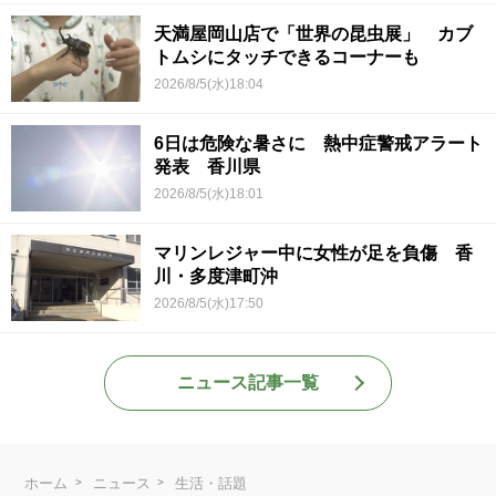
天満屋岡山店で「世界の昆虫展」 カブ
トムシにタッチできるコーナーも
2026/8/5(水)18:04
6日は危険な暑さに 熱中症警戒アラート
発表 香川県
2026/8/5(水)18:01
マリンレジャー中に女性が足を負傷 香
川・多度津町沖
2026/8/5(水)17:50
ニュース記事一覧
ホーム
ニュース
生活・話題