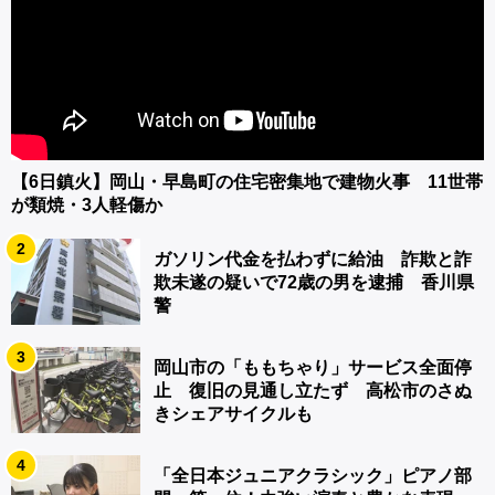
【6日鎮火】岡山・早島町の住宅密集地で建物火事 11世帯
が類焼・3人軽傷か
2
ガソリン代金を払わずに給油 詐欺と詐
欺未遂の疑いで72歳の男を逮捕 香川県
警
3
岡山市の「ももちゃり」サービス全面停
止 復旧の見通し立たず 高松市のさぬ
きシェアサイクルも
4
「全日本ジュニアクラシック」ピアノ部