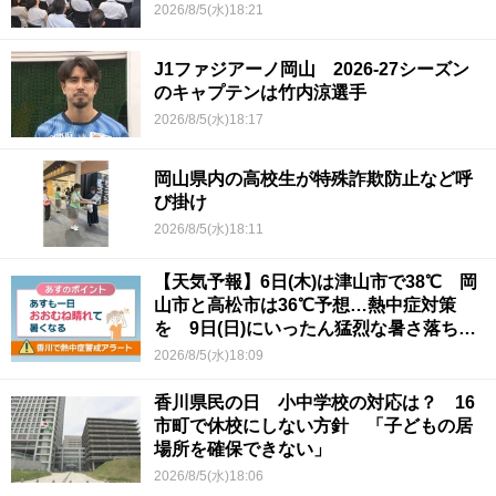
2026/8/5(水)18:21
J1ファジアーノ岡山 2026-27シーズン
のキャプテンは竹内涼選手
2026/8/5(水)18:17
岡山県内の高校生が特殊詐欺防止など呼
び掛け
2026/8/5(水)18:11
【天気予報】6日(木)は津山市で38℃ 岡
山市と高松市は36℃予想…熱中症対策
を 9日(日)にいったん猛烈な暑さ落ち着
くか
2026/8/5(水)18:09
香川県民の日 小中学校の対応は？ 16
市町で休校にしない方針 「子どもの居
場所を確保できない」
2026/8/5(水)18:06