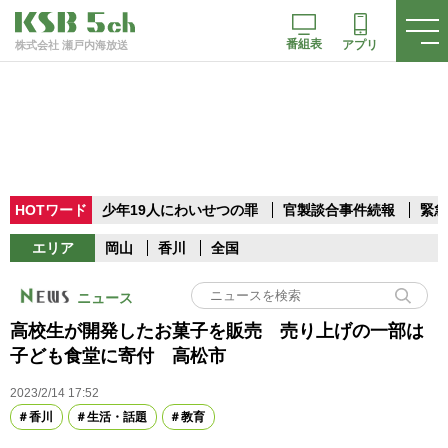
番組表
アプリ
株式会社 瀬戸内海放送
HOTワード
少年19人にわいせつの罪
官製談合事件続報
緊急
エリア
岡山
香川
全国
ニュース
高校生が開発したお菓子を販売 売り上げの一部は
子ども食堂に寄付 高松市
2023/2/14 17:52
香川
生活・話題
教育