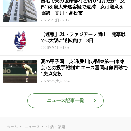
自宅で夫の後頭部など切り付けたか…女
(51)を殺人未遂容疑で逮捕 女は殺意を
否認 香川・高松市
2026/8/9(日)07:17
【速報】J1・ファジアーノ岡山 開幕戦
でC大阪に逆転負け 8日
2026/8/8(土)21:07
夏の甲子園 英明(香川)が関東第一(東東
京)との投手戦制す エース冨岡は無四球で
1失点完投
2026/8/8(土)20:34
ニュース記事一覧
ホーム
ニュース
生活・話題