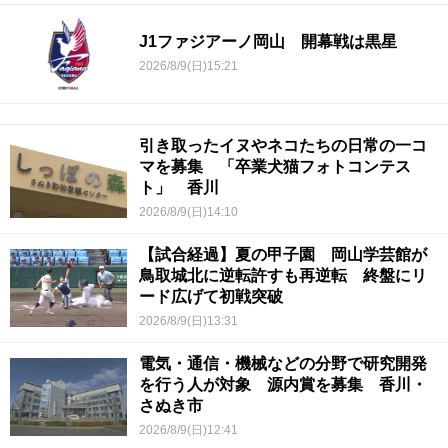
J1ファジアーノ岡山 開幕戦は黒星
2026/8/9(日)15:21
引き取ったイヌやネコたちの日常の一コ
マを募集 「卒業犬猫フォトコンテス
ト」 香川
2026/8/9(日)14:10
【試合経過】夏の甲子園 岡山学芸館が
鳥取城北に逆転許すも再逆転 終盤にリ
ード広げて初戦突破
2026/8/9(日)13:31
電気・通信・機械などの分野で研究開発
を行う人が対象 源内賞を募集 香川・
さぬき市
2026/8/9(日)12:41