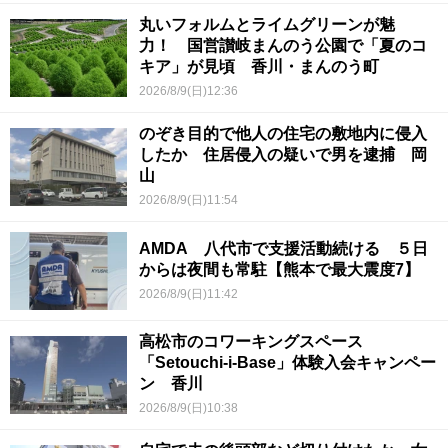
丸いフォルムとライムグリーンが魅
力！ 国営讃岐まんのう公園で「夏のコ
キア」が見頃 香川・まんのう町
2026/8/9(日)12:36
のぞき目的で他人の住宅の敷地内に侵入
したか 住居侵入の疑いで男を逮捕 岡
山
2026/8/9(日)11:54
AMDA 八代市で支援活動続ける ５日
からは夜間も常駐【熊本で最大震度7】
2026/8/9(日)11:42
高松市のコワーキングスペース
「Setouchi-i-Base」体験入会キャンペー
ン 香川
2026/8/9(日)10:38