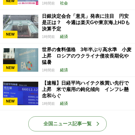
NEW
社会
1時間前
日銀決定会合「意見」発表に注目 円安
是正は？ 今週は楽天Gや東京海上HDも
決算予定
NEW
経済
1時間前
世界の食料価格 3年半ぶり高水準 小麦
上昇 ロシアのウクライナ侵攻長期化や
猛暑
NEW
経済
1時間前
【速報】日経平均ハイテク株買い先行で
上昇 米で雇用の鈍化傾向 インフレ懸
念和らぐ
NEW
経済
1時間前
全国ニュース記事一覧