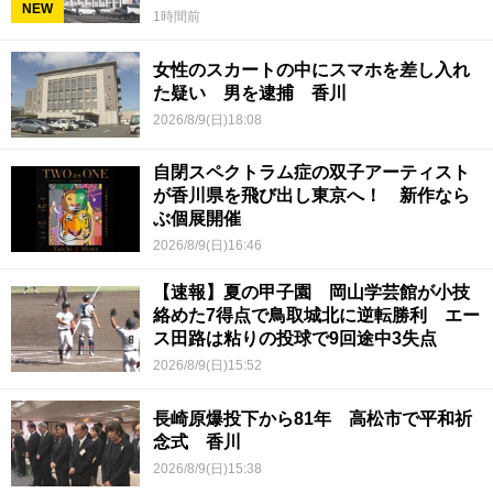
NEW
1時間前
女性のスカートの中にスマホを差し入れ
た疑い 男を逮捕 香川
2026/8/9(日)18:08
自閉スペクトラム症の双子アーティスト
が香川県を飛び出し東京へ！ 新作なら
ぶ個展開催
2026/8/9(日)16:46
【速報】夏の甲子園 岡山学芸館が小技
絡めた7得点で鳥取城北に逆転勝利 エー
ス田路は粘りの投球で9回途中3失点
2026/8/9(日)15:52
長崎原爆投下から81年 高松市で平和祈
念式 香川
2026/8/9(日)15:38