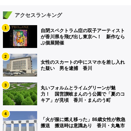
アクセスランキング
1
自閉スペクトラム症の双子アーティスト
が香川県を飛び出し東京へ！ 新作なら
ぶ個展開催
2
女性のスカートの中にスマホを差し入れ
た疑い 男を逮捕 香川
3
丸いフォルムとライムグリーンが魅
力！ 国営讃岐まんのう公園で「夏のコ
キア」が見頃 香川・まんのう町
4
「火が服に燃え移った」86歳女性が救急
搬送 搬送時は意識あり 香川・丸亀市