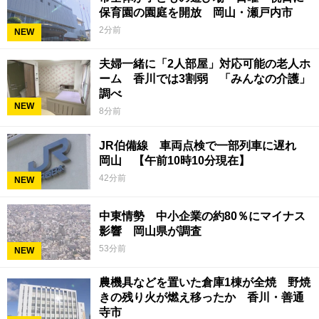
保育園の園庭を開放 岡山・瀬戸内市
2分前
NEW
夫婦一緒に「2人部屋」対応可能の老人ホ
ーム 香川では3割弱 「みんなの介護」
調べ
NEW
8分前
JR伯備線 車両点検で一部列車に遅れ
岡山 【午前10時10分現在】
42分前
NEW
中東情勢 中小企業の約80％にマイナス
影響 岡山県が調査
53分前
NEW
農機具などを置いた倉庫1棟が全焼 野焼
きの残り火が燃え移ったか 香川・善通
寺市