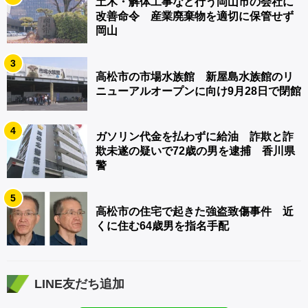
土木・解体工事など行う岡山市の会社に
改善命令 産業廃棄物を適切に保管せず
岡山
3
高松市の市場水族館 新屋島水族館のリ
ニューアルオープンに向け9月28日で閉館
4
ガソリン代金を払わずに給油 詐欺と詐
欺未遂の疑いで72歳の男を逮捕 香川県
警
5
高松市の住宅で起きた強盗致傷事件 近
くに住む64歳男を指名手配
LINE友だち追加