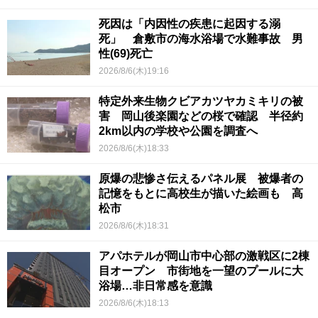
死因は「内因性の疾患に起因する溺
死」 倉敷市の海水浴場で水難事故 男
性(69)死亡
2026/8/6(木)19:16
特定外来生物クビアカツヤカミキリの被
害 岡山後楽園などの桜で確認 半径約
2km以内の学校や公園を調査へ
2026/8/6(木)18:33
原爆の悲惨さ伝えるパネル展 被爆者の
記憶をもとに高校生が描いた絵画も 高
松市
2026/8/6(木)18:31
アパホテルが岡山市中心部の激戦区に2棟
目オープン 市街地を一望のプールに大
浴場…非日常感を意識
2026/8/6(木)18:13