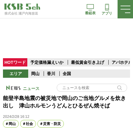
番組表
アプリ
株式会社 瀬戸内海放送
HOTワード
予定価格漏えいか
最低賃金引き上げ
アパホテル
エリア
岡山
香川
全国
ニュース
能登半島地震の被災地で岡山のご当地グルメを炊き
出し 津山ホルモンうどんとひるぜん焼そば
2024/2/28 16:12
岡山
社会
災害・防災