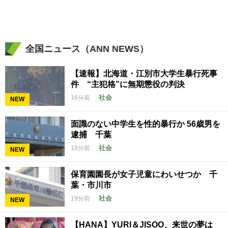
全国ニュース（ANN NEWS）
【速報】北海道・江別市大学生暴行死事
件 “主犯格”に無期懲役の判決
社会
16分前
NEW
面識のない中学生を性的暴行か 56歳男を
逮捕 千葉
社会
18分前
NEW
保育園園長が女子児童にわいせつか 千
葉・市川市
社会
19分前
NEW
【HANA】YURI＆JISOO、来世の夢は