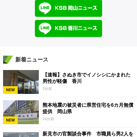
新着ニュース
【速報】さぬき市でイノシシにかまれた
男性が軽傷 香川
2分前
NEW
熊本地震の被災者に県営住宅を6カ月無償
提供 岡山県
24分前
NEW
新見市の官製談合事件 市職員ら男2人を