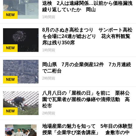
送検 2人は遠縁関係…以前から価格漏洩
繰り返していたか 岡山
NEW
1時間前
8月のさぬき高松まつり サンポート高松
を会場に24連が総おどり 花火有料観覧
席は残り350席
NEW
1時間前
岡山県 7月の企業倒産12件 7カ月連続
で二桁台
2時間前
NEW
八月八日の「屋根の日」を前に 栗林公
園で瓦業者が屋根の修繕や清掃活動 高
松市
NEW
2時間前
地場産業の魅力を知って 5年目の体験型
授業「企業学び楽舎講座」 倉敷市の中