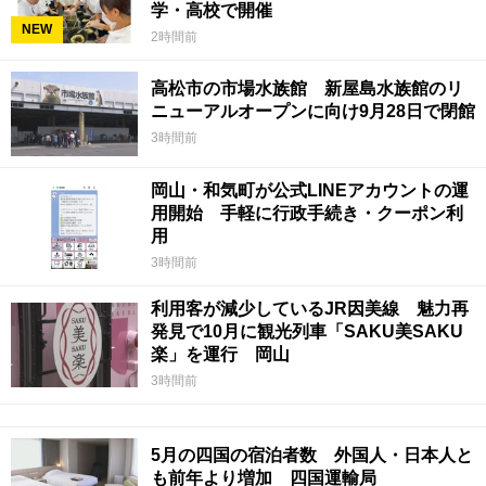
学・高校で開催
NEW
2時間前
高松市の市場水族館 新屋島水族館のリ
ニューアルオープンに向け9月28日で閉館
3時間前
岡山・和気町が公式LINEアカウントの運
用開始 手軽に行政手続き・クーポン利
用
3時間前
利用客が減少しているJR因美線 魅力再
発見で10月に観光列車「SAKU美SAKU
楽」を運行 岡山
3時間前
5月の四国の宿泊者数 外国人・日本人と
も前年より増加 四国運輸局