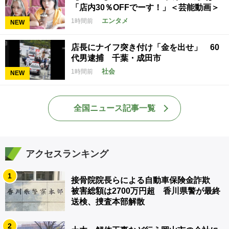
「店内30％OFFでーす！」＜芸能動画＞
エンタメ
1時間前
NEW
店長にナイフ突き付け「金を出せ」 60
代男逮捕 千葉・成田市
社会
1時間前
NEW
全国ニュース記事一覧
アクセスランキング
1
接骨院院長らによる自動車保険金詐欺
被害総額は2700万円超 香川県警が最終
送検、捜査本部解散
2