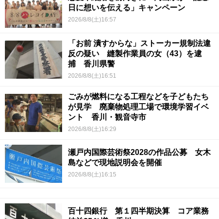
日に想いを伝える」キャンペーン
2026/8/8(土)16:57
「お前 潰すからな」ストーカー規制法違
反の疑い 縫製作業員の女（43）を逮
捕 香川県警
2026/8/8(土)16:51
ごみが燃料になる工程などを子どもたち
が見学 廃棄物処理工場で環境学習イベ
ント 香川・観音寺市
2026/8/8(土)16:29
瀬戸内国際芸術祭2028の作品公募 女木
島などで現地説明会を開催
2026/8/8(土)16:15
百十四銀行 第１四半期決算 コア業務