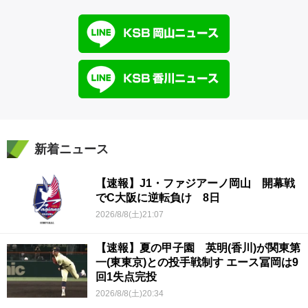
新着ニュース
【速報】J1・ファジアーノ岡山 開幕戦
でC大阪に逆転負け 8日
2026/8/8(土)21:07
【速報】夏の甲子園 英明(香川)が関東第
一(東東京)との投手戦制す エース冨岡は9
回1失点完投
2026/8/8(土)20:34