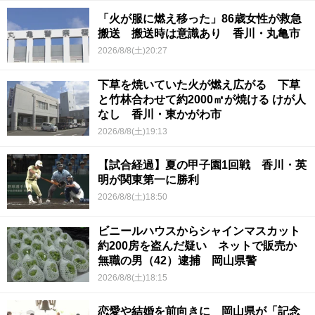
「火が服に燃え移った」86歳女性が救急
搬送 搬送時は意識あり 香川・丸亀市
2026/8/8(土)20:27
下草を焼いていた火が燃え広がる 下草
と竹林合わせて約2000㎡が焼ける けが人
なし 香川・東かがわ市
2026/8/8(土)19:13
【試合経過】夏の甲子園1回戦 香川・英
明が関東第一に勝利
2026/8/8(土)18:50
ビニールハウスからシャインマスカット
約200房を盗んだ疑い ネットで販売か
無職の男（42）逮捕 岡山県警
2026/8/8(土)18:15
恋愛や結婚を前向きに 岡山県が「記念