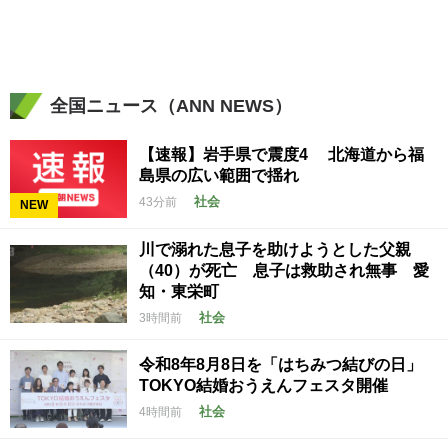
全国ニュース（ANN NEWS）
【速報】岩手県で震度4 北海道から福
島県の広い範囲で揺れ
社会
43分前
NEW
川で溺れた息子を助けようとした父親
（40）が死亡 息子は救助され無事 愛
知・東栄町
社会
3時間前
令和8年8月8日を「はちみつ結びの日」
TOKYO結婚おうえんフェスタ開催
社会
4時間前