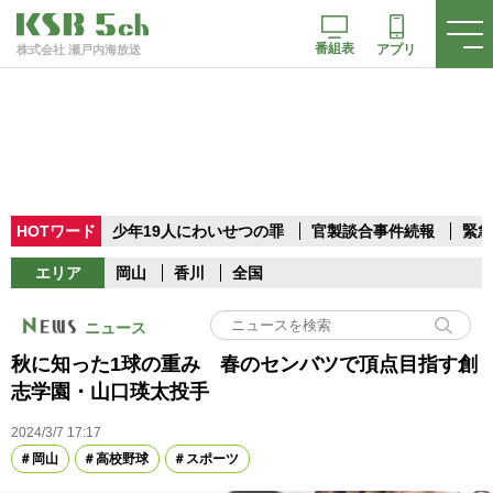
番組表
アプリ
株式会社 瀬戸内海放送
HOTワード
少年19人にわいせつの罪
官製談合事件続報
緊急
エリア
岡山
香川
全国
ニュース
秋に知った1球の重み 春のセンバツで頂点目指す創
志学園・山口瑛太投手
2024/3/7 17:17
岡山
高校野球
スポーツ