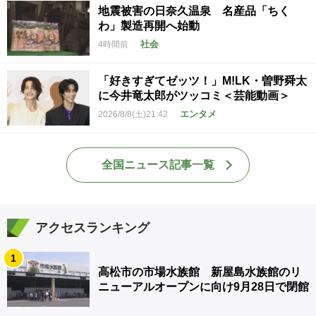
地震被害の日奈久温泉 名産品「ちく
わ」製造再開へ始動
社会
4時間前
「好きすぎてゼッツ！」M!LK・曽野舜太
に今井竜太郎がツッコミ＜芸能動画＞
エンタメ
2026/8/8(土)21:42
全国ニュース記事一覧
アクセスランキング
1
高松市の市場水族館 新屋島水族館のリ
ニューアルオープンに向け9月28日で閉館