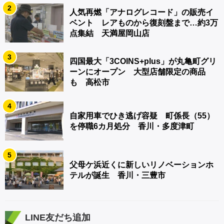
2
人気再燃「アナログレコード」の販売イ
ベント レアものから復刻盤まで…約3万
点集結 天満屋岡山店
3
四国最大「3COINS+plus」が丸亀町グリ
ーンにオープン 大型店舗限定の商品
も 高松市
4
自家用車でひき逃げ容疑 町係長（55）
を停職6カ月処分 香川・多度津町
5
父母ケ浜近くに新しいリノベーションホ
テルが誕生 香川・三豊市
LINE友だち追加