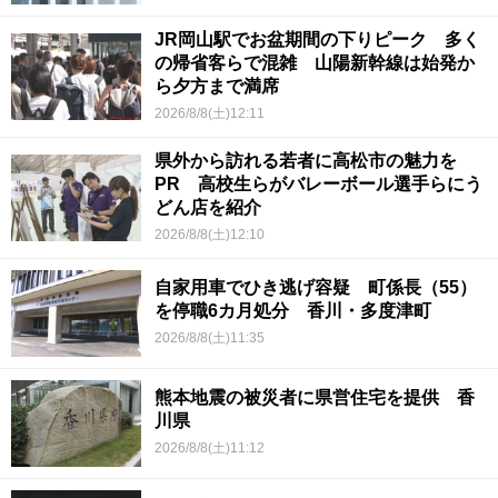
JR岡山駅でお盆期間の下りピーク 多く
の帰省客らで混雑 山陽新幹線は始発か
ら夕方まで満席
2026/8/8(土)12:11
県外から訪れる若者に高松市の魅力を
PR 高校生らがバレーボール選手らにう
どん店を紹介
2026/8/8(土)12:10
自家用車でひき逃げ容疑 町係長（55）
を停職6カ月処分 香川・多度津町
2026/8/8(土)11:35
熊本地震の被災者に県営住宅を提供 香
川県
2026/8/8(土)11:12