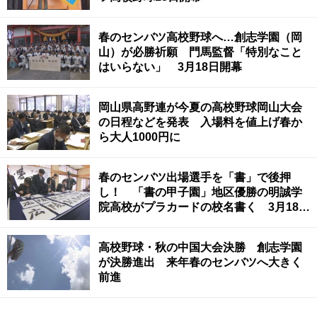
春のセンバツ高校野球へ…創志学園（岡
山）が必勝祈願 門馬監督「特別なこと
はいらない」 3月18日開幕
岡山県高野連が今夏の高校野球岡山大会
の日程などを発表 入場料を値上げ春か
ら大人1000円に
春のセンバツ出場選手を「書」で後押
し！ 「書の甲子園」地区優勝の明誠学
院高校がプラカードの校名書く 3月18日
開幕 岡山市
高校野球・秋の中国大会決勝 創志学園
が決勝進出 来年春のセンバツへ大きく
前進