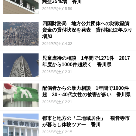
純益35％増 香川
2026/8/8(土)15:59
四国財務局 地方公共団体への財政融資
資金の貸付状況を発表 貸付額は2年ぶり
増加
2026/8/8(土)14:32
児童虐待の相談 1年間で1271件 2017
年度から1000件超続く 香川県
2026/8/8(土)12:31
配偶者からの暴力相談 1年間で1000件
超 30～40代女性の被害が多い 香川県
2026/8/8(土)12:21
都市と地方の「二地域居住」 観音寺市
が暮らし体験ツアー 香川
2026/8/8(土)12:15