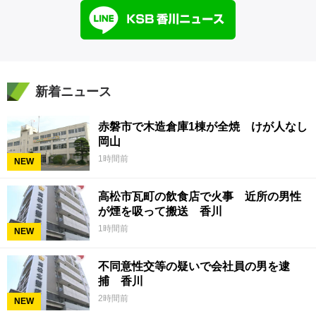
新着ニュース
赤磐市で木造倉庫1棟が全焼 けが人なし
岡山
1時間前
NEW
高松市瓦町の飲食店で火事 近所の男性
が煙を吸って搬送 香川
1時間前
NEW
不同意性交等の疑いで会社員の男を逮
捕 香川
2時間前
NEW