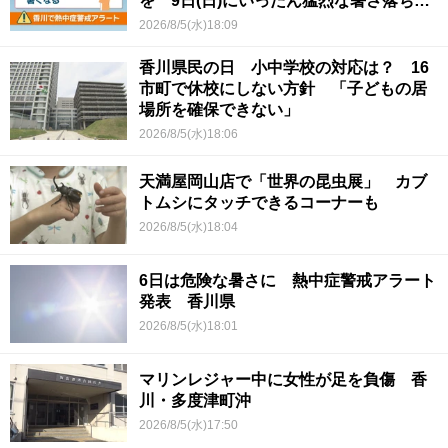
を 9日(日)にいったん猛烈な暑さ落ち着
くか
2026/8/5(水)18:09
香川県民の日 小中学校の対応は？ 16
市町で休校にしない方針 「子どもの居
場所を確保できない」
2026/8/5(水)18:06
天満屋岡山店で「世界の昆虫展」 カブ
トムシにタッチできるコーナーも
2026/8/5(水)18:04
6日は危険な暑さに 熱中症警戒アラート
発表 香川県
2026/8/5(水)18:01
マリンレジャー中に女性が足を負傷 香
川・多度津町沖
2026/8/5(水)17:50