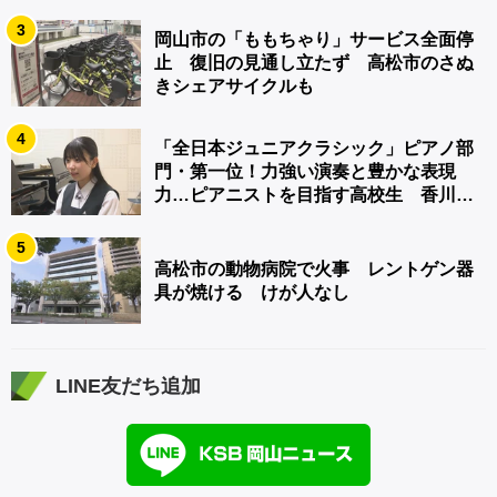
3
岡山市の「ももちゃり」サービス全面停
止 復旧の見通し立たず 高松市のさぬ
きシェアサイクルも
4
「全日本ジュニアクラシック」ピアノ部
門・第一位！力強い演奏と豊かな表現
力…ピアニストを目指す高校生 香川
【青春のキセキ】
5
高松市の動物病院で火事 レントゲン器
具が焼ける けが人なし
LINE友だち追加