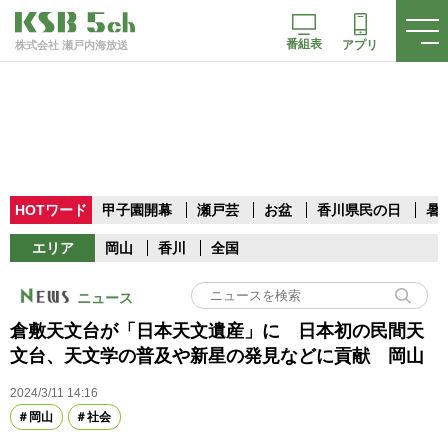
番組表
アプリ
株式会社 瀬戸内海放送
HOTワード
甲子園開幕
瀬戸芸
お盆
香川県民の日
暑
エリア
岡山
香川
全国
ニュース
倉敷天文台が「日本天文遺産」に 日本初の民間天
文台、天文学の普及や新星の発見などに貢献 岡山
2024/3/11 14:16
岡山
社会