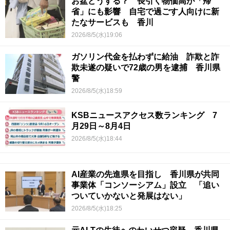
お盆どうする？ 長引く物価高が「帰
省」にも影響 自宅で過ごす人向けに新
たなサービスも 香川
2026/8/5(水)19:06
ガソリン代金を払わずに給油 詐欺と詐
欺未遂の疑いで72歳の男を逮捕 香川県
警
2026/8/5(水)18:59
KSBニュースアクセス数ランキング 7
月29日～8月4日
2026/8/5(水)18:44
AI産業の先進県を目指し 香川県が共同
事業体「コンソーシアム」設立 「追い
ついていかないと発展はない」
2026/8/5(水)18:25