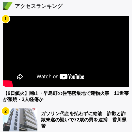
アクセスランキング
1
【6日鎮火】岡山・早島町の住宅密集地で建物火事 11世帯
が類焼・3人軽傷か
2
ガソリン代金を払わずに給油 詐欺と詐
欺未遂の疑いで72歳の男を逮捕 香川県
警