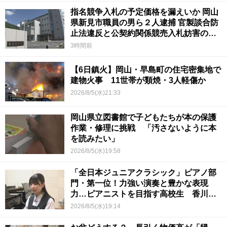
指名競争入札の予定価格を漏えいか 岡山
県新見市職員の男ら２人逮捕 官製談合防
止法違反と公契約関係競売入札妨害の疑
い
3時間前
【6日鎮火】岡山・早島町の住宅密集地で
建物火事 11世帯が類焼・3人軽傷か
2026/8/5(水)21:33
岡山県立図書館で子どもたちが本の保護
作業・修理に挑戦 「汚さないように本
を読みたい」
2026/8/5(水)19:58
「全日本ジュニアクラシック」ピアノ部
門・第一位！力強い演奏と豊かな表現
力…ピアニストを目指す高校生 香川
【青春のキセキ】
2026/8/5(水)19:14