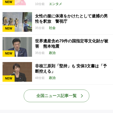
NEW
エンタメ
10分前
女性の服に体液をかけたとして逮捕の男
性を釈放 警視庁
社会
35分前
NEW
世界遺産含め79件の国指定等文化財が被
害 熊本地震
政治
35分前
NEW
非核三原則「堅持」も 安保3文書は「予
断控える」
政治
48分前
NEW
全国ニュース記事一覧