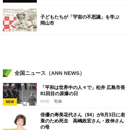
子どもたちが「宇宙の不思議」を学ぶ
岡山市
全国ニュース（ANN NEWS）
「平和は世界中の人々で」松井 広島市長
81回目の原爆の日
社会
8分前
NEW
俳優の寿美花代さん（94）が8月3日に老
衰のため死去 高嶋政宏さん・政伸さん
の母