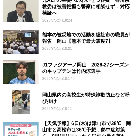
元ALTの生徒へのわいせつ容疑 香川県
教委は被害把握も警察に相談せず…対応
検証へ
2026/8/5(水)18:24
熊本の被災地での活動を総社市の職員が
報告 岡山【熊本で最大震度7】
2026/8/5(水)18:21
J1ファジアーノ岡山 2026-27シーズン
のキャプテンは竹内涼選手
2026/8/5(水)18:17
岡山県内の高校生が特殊詐欺防止など呼
び掛け
2026/8/5(水)18:11
【天気予報】6日(木)は津山市で38℃ 岡
山市と高松市は36℃予想…熱中症対策