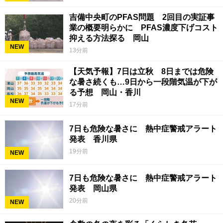
吉備中央町のPFAS問題 2回目の実証事
業の概要明らかに PFAS濃度下げコスト
抑える方法探る 岡山
NEW
13分前
【天気予報】7日は立秋 8日までは危険
な暑さ続くも…9日から一段階気温が下が
る予想 岡山・香川
NEW
17分前
7日も危険な暑さに 熱中症警戒アラート
発表 香川県
19分前
NEW
7日も危険な暑さに 熱中症警戒アラート
発表 岡山県
20分前
NEW