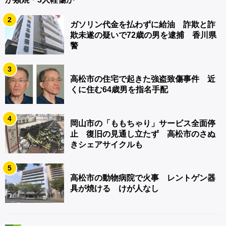
2
ガソリン代金を払わずに給油 詐欺と詐
欺未遂の疑いで72歳の男を逮捕 香川県
警
3
高松市の住宅で起きた強盗致傷事件 近
くに住む64歳男を指名手配
4
岡山市の「ももちゃり」サービス全面停
止 復旧の見通し立たず 高松市のさぬ
きシェアサイクルも
5
高松市の動物病院で火事 レントゲン器
具が焼ける けが人なし