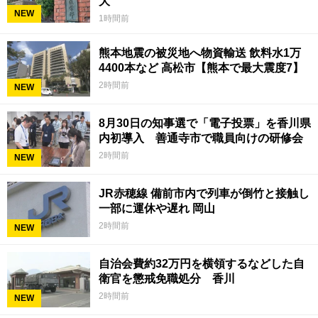
大
NEW
1時間前
熊本地震の被災地へ物資輸送 飲料水1万
4400本など 高松市【熊本で最大震度7】
2時間前
NEW
8月30日の知事選で「電子投票」を香川県
内初導入 善通寺市で職員向けの研修会
2時間前
NEW
JR赤穂線 備前市内で列車が倒竹と接触し
一部に運休や遅れ 岡山
2時間前
NEW
自治会費約32万円を横領するなどした自
衛官を懲戒免職処分 香川
2時間前
NEW