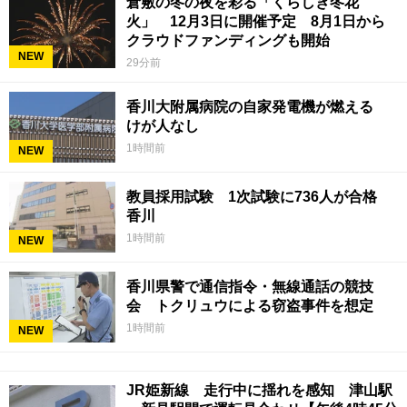
倉敷の冬の夜を彩る「くらしき冬花
火」 12月3日に開催予定 8月1日から
クラウドファンディングも開始
NEW
29分前
香川大附属病院の自家発電機が燃える
けが人なし
1時間前
NEW
教員採用試験 1次試験に736人が合格
香川
1時間前
NEW
香川県警で通信指令・無線通話の競技
会 トクリュウによる窃盗事件を想定
1時間前
NEW
JR姫新線 走行中に揺れを感知 津山駅