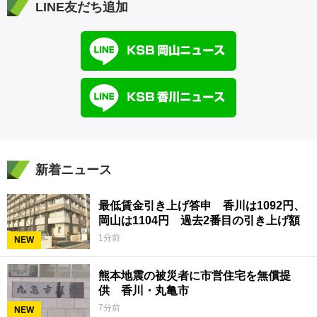
LINE友だち追加
新着ニュース
最低賃金引き上げ答申 香川は1092円、
岡山は1104円 過去2番目の引き上げ額
1分前
NEW
熊本地震の被災者に市営住宅を無償提
供 香川・丸亀市
7分前
NEW