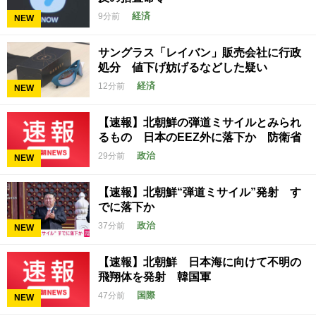
経済
9分前
NEW
サングラス「レイバン」販売会社に行政
処分 値下げ妨げるなどした疑い
経済
12分前
NEW
【速報】北朝鮮の弾道ミサイルとみられ
るもの 日本のEEZ外に落下か 防衛省
政治
29分前
NEW
【速報】北朝鮮“弾道ミサイル”発射 す
でに落下か
政治
37分前
NEW
【速報】北朝鮮 日本海に向けて不明の
飛翔体を発射 韓国軍
国際
47分前
NEW