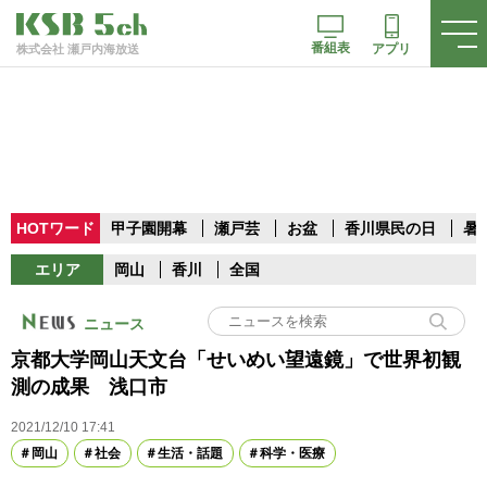
番組表
アプリ
株式会社 瀬戸内海放送
HOTワード
甲子園開幕
瀬戸芸
お盆
香川県民の日
暑
エリア
岡山
香川
全国
ニュース
京都大学岡山天文台「せいめい望遠鏡」で世界初観
測の成果 浅口市
2021/12/10 17:41
岡山
社会
生活・話題
科学・医療