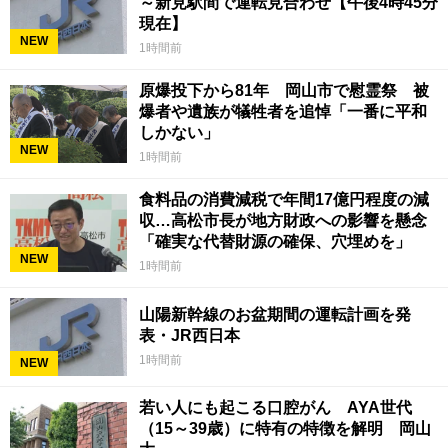
～新見駅間で運転見合わせ【午後4時45分
現在】
NEW
1時間前
原爆投下から81年 岡山市で慰霊祭 被
爆者や遺族が犠牲者を追悼「一番に平和
しかない」
NEW
1時間前
食料品の消費減税で年間17億円程度の減
収…高松市長が地方財政への影響を懸念
「確実な代替財源の確保、穴埋めを」
NEW
1時間前
山陽新幹線のお盆期間の運転計画を発
表・JR西日本
1時間前
NEW
若い人にも起こる口腔がん AYA世代
（15～39歳）に特有の特徴を解明 岡山