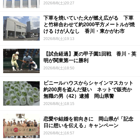
2026/8/8(土)20:27
下草を焼いていた火が燃え広がる 下草
と竹林合わせて約2000平方メートルが焼
ける けが人なし 香川・東かがわ市
2026/8/8(土)19:13
【試合経過】夏の甲子園1回戦 香川・英
明が関東第一に勝利
2026/8/8(土)18:50
ビニールハウスからシャインマスカット
約200房を盗んだ疑い ネットで販売か
無職の男（42）逮捕 岡山県警
2026/8/8(土)18:15
恋愛や結婚を前向きに 岡山県が「記念
日に想いを伝える」キャンペーン
2026/8/8(土)16:57