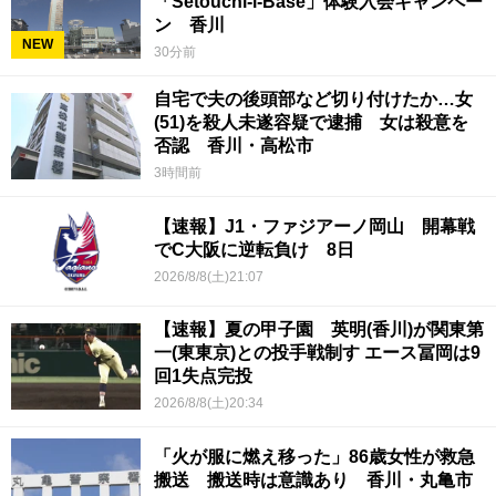
「Setouchi-i-Base」体験入会キャンペー
ン 香川
NEW
30分前
自宅で夫の後頭部など切り付けたか…女
(51)を殺人未遂容疑で逮捕 女は殺意を
否認 香川・高松市
3時間前
【速報】J1・ファジアーノ岡山 開幕戦
でC大阪に逆転負け 8日
2026/8/8(土)21:07
【速報】夏の甲子園 英明(香川)が関東第
一(東東京)との投手戦制す エース冨岡は9
回1失点完投
2026/8/8(土)20:34
「火が服に燃え移った」86歳女性が救急
搬送 搬送時は意識あり 香川・丸亀市