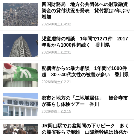
四国財務局 地方公共団体への財政融資
資金の貸付状況を発表 貸付額は2年ぶり
増加
2026/8/8(土)14:32
児童虐待の相談 1年間で1271件 2017
年度から1000件超続く 香川県
2026/8/8(土)12:31
配偶者からの暴力相談 1年間で1000件
超 30～40代女性の被害が多い 香川県
2026/8/8(土)12:21
都市と地方の「二地域居住」 観音寺市
が暮らし体験ツアー 香川
2026/8/8(土)12:15
JR岡山駅でお盆期間の下りピーク 多く
の帰省客らで混雑 山陽新幹線は始発か