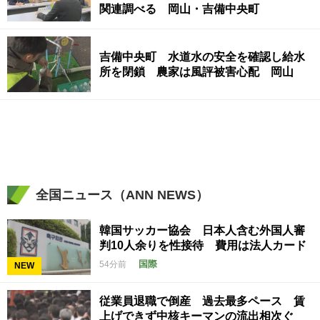
関連調べる 岡山・吉備中央町
吉備中央町 水道水の安全を確認し給水
所を閉鎖 農家は風評被害心配 岡山
全国ニュース（ANN NEWS）
韓国サッカー協会 日本人含む外国人審
判10人余りを性接待 費用は法人カード
国際
54分前
NEW
従業員退職で倒産 過去最多ペース 賃
上げできず中核キーマンの流出相次ぐ