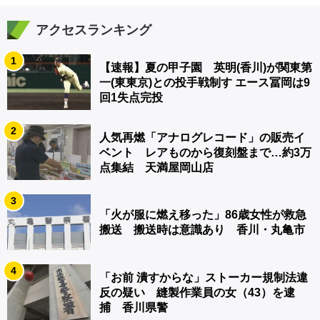
アクセスランキング
1
【速報】夏の甲子園 英明(香川)が関東第
一(東東京)との投手戦制す エース冨岡は9
回1失点完投
2
人気再燃「アナログレコード」の販売イ
ベント レアものから復刻盤まで…約3万
点集結 天満屋岡山店
3
「火が服に燃え移った」86歳女性が救急
搬送 搬送時は意識あり 香川・丸亀市
4
「お前 潰すからな」ストーカー規制法違
反の疑い 縫製作業員の女（43）を逮
捕 香川県警