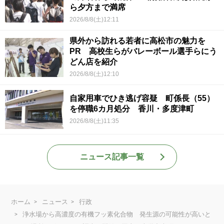
ら夕方まで満席
2026/8/8(土)12:11
県外から訪れる若者に高松市の魅力を
PR 高校生らがバレーボール選手らにう
どん店を紹介
2026/8/8(土)12:10
自家用車でひき逃げ容疑 町係長（55）
を停職6カ月処分 香川・多度津町
2026/8/8(土)11:35
ニュース記事一覧
ホーム
ニュース
行政
浄水場から高濃度の有機フッ素化合物 発生源の可能性が高いと