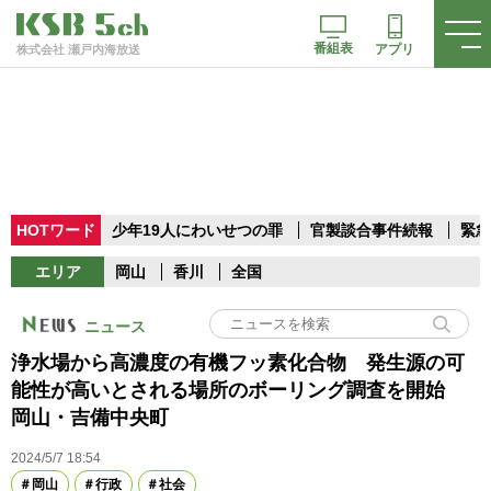
番組表
アプリ
株式会社 瀬戸内海放送
HOTワード
少年19人にわいせつの罪
官製談合事件続報
緊急
エリア
岡山
香川
全国
ニュース
浄水場から高濃度の有機フッ素化合物 発生源の可
能性が高いとされる場所のボーリング調査を開始
岡山・吉備中央町
2024/5/7 18:54
岡山
行政
社会