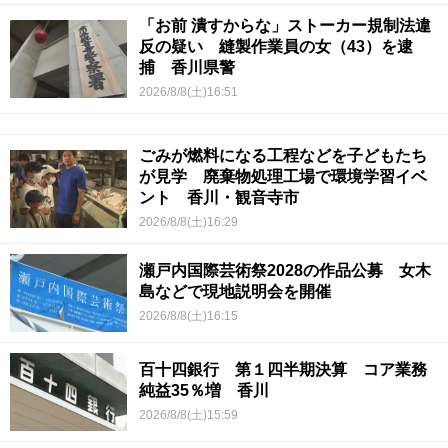
「お前 潰すからな」ストーカー規制法違
反の疑い 縫製作業員の女（43）を逮
捕 香川県警
2026/8/8(土)16:51
ごみが燃料になる工程などを子どもたち
が見学 廃棄物処理工場で環境学習イベ
ント 香川・観音寺市
2026/8/8(土)16:29
瀬戸内国際芸術祭2028の作品公募 女木
島などで現地説明会を開催
2026/8/8(土)16:15
百十四銀行 第１四半期決算 コア業務
純益35％増 香川
2026/8/8(土)15:59