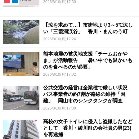
2026/8/10(月)17:30
【涼を求めて…】市街地より3～5℃涼し
い「三霞洞渓谷」 香川・まんのう町
2026/8/10(月)17:24
熊本地震の被災地支援「チームおかや
ま」が活動報告 「暑い中でも温かいも
のを食べるのが必要」
2026/8/10(月)17:02
公共交通の経営は全業種で厳しい状況
バス事業者の約7割が路線の維持「困
難」 岡山市のシンクタンクが調査
2026/8/10(月)17:00
高校の女子トイレに侵入し盗撮したなど
として 香川・綾川町の会社員の男(23)
を再逮捕