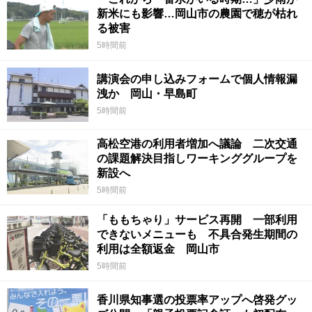
新米にも影響…岡山市の農園で穂が枯れ
る被害
5時間前
講演会の申し込みフォームで個人情報漏
洩か 岡山・早島町
5時間前
高松空港の利用者増加へ議論 二次交通
の課題解決目指しワーキンググループを
新設へ
5時間前
「ももちゃり」サービス再開 一部利用
できないメニューも 不具合発生期間の
利用は全額返金 岡山市
5時間前
香川県知事選の投票率アップへ啓発グッ