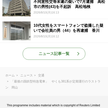
不同意性交等未遂の疑いで7月逮捕 高松
市の男性(43)を不起訴 高松地検
2026/8/10(月)16:13
10代女性をスマートフォンで盗撮した疑
いで会社員の男（44）を再逮捕 香川
2026/8/10(月)16:12
ニュース記事一覧
ホーム
ニュース
交通
「最後の国鉄型特急電車」 やくも381系が定期運行のラストラ
ン 岡山
This programme includes material which is copyright of Reuters Limited