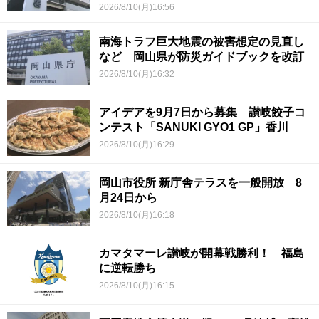
2026/8/10(月)16:56
南海トラフ巨大地震の被害想定の見直し
など 岡山県が防災ガイドブックを改訂
2026/8/10(月)16:32
アイデアを9月7日から募集 讃岐餃子コ
ンテスト「SANUKI GYO1 GP」香川
2026/8/10(月)16:29
岡山市役所 新庁舎テラスを一般開放 8
月24日から
2026/8/10(月)16:18
カマタマーレ讃岐が開幕戦勝利！ 福島
に逆転勝ち
2026/8/10(月)16:15