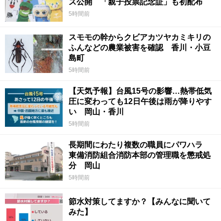
ズ公開 「親子投票記念証」も初配布
5時間前
スモモの幹からクビアカツヤカミキリの
ふんなどの農業被害を確認 香川・小豆
島町
5時間前
【天気予報】台風15号の影響…熱帯低気
圧に変わっても12日午後は雨が降りやす
い 岡山・香川
5時間前
長期間にわたり複数の職員にパワハラ
東備消防組合消防本部の管理職を懲戒処
分 岡山
5時間前
節水対策してますか？【みんなに聞いて
みた】