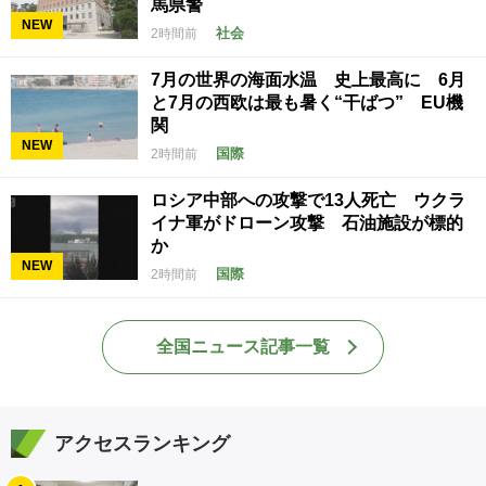
馬県警
NEW
社会
2時間前
7月の世界の海面水温 史上最高に 6月
と7月の西欧は最も暑く“干ばつ” EU機
関
NEW
国際
2時間前
ロシア中部への攻撃で13人死亡 ウクラ
イナ軍がドローン攻撃 石油施設が標的
か
NEW
国際
2時間前
全国ニュース記事一覧
アクセスランキング