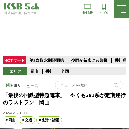
番組表
アプリ
株式会社 瀬戸内海放送
HOTワード
第2次取水制限開始
少雨が新米にも影響
香川県
エリア
岡山
香川
全国
ニュース
「最後の国鉄型特急電車」 やくも381系が定期運行
のラストラン 岡山
2024/6/17 18:00
岡山
交通
生活・話題