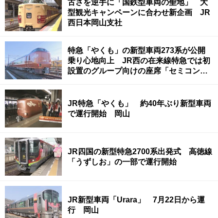
古さを逆手に「国鉄型車両の聖地」 大
型観光キャンペーンに合わせ新企画 JR
西日本岡山支社
特急「やくも」の新型車両273系が公開
乗り心地向上 JR西の在来線特急では初
設置のグループ向けの座席「セミコンパ
ートメント」も
JR特急「やくも」 約40年ぶり新型車両
で運行開始 岡山
JR四国の新型特急2700系出発式 高徳線
「うずしお」の一部で運行開始
JR新型車両「Urara」 7月22日から運
行 岡山