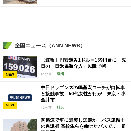
全国ニュース（ANN NEWS）
【速報】円安進み1ドル＝159円台に 先
日の「日米協調介入」以降で初
経済
45分前
NEW
中日ドラゴンズの嶋基宏コーチが自転車
と接触事故 50代女性がけが 東京・小
金井市
NEW
社会
49分前
関越道で車に追突し逃走か バス運転手
の男逮捕 高校生らを乗せたバスで… 群