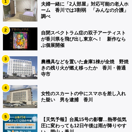
1
夫婦一緒に「2人部屋」対応可能の老人ホ
ーム 香川では3割弱 「みんなの介護」
調べ
2
自閉スペクトラム症の双子アーティスト
が香川県を飛び出し東京へ！ 新作なら
ぶ個展開催
3
農機具などを置いた倉庫1棟が全焼 野焼
きの残り火が燃え移ったか 香川・善通
寺市
4
女性のスカートの中にスマホを差し入れ
た疑い 男を逮捕 香川
5
【天気予報】台風15号の影響…熱帯低気
圧に変わっても12日午後は雨が降りやす
い 岡山・香川