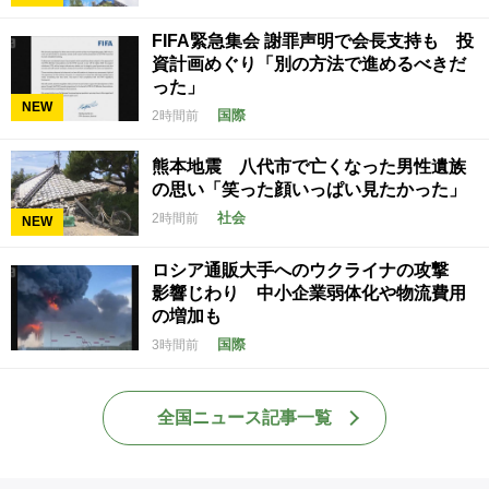
FIFA緊急集会 謝罪声明で会長支持も 投
資計画めぐり「別の方法で進めるべきだ
った」
NEW
国際
2時間前
熊本地震 八代市で亡くなった男性遺族
の思い「笑った顔いっぱい見たかった」
社会
2時間前
NEW
ロシア通販大手へのウクライナの攻撃
影響じわり 中小企業弱体化や物流費用
の増加も
国際
3時間前
全国ニュース記事一覧