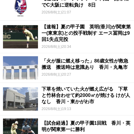
でC大阪に逆転負け 8日
2026/8/8(土)21:07
【速報】夏の甲子園 英明(香川)が関東第
一(東東京)との投手戦制す エース冨岡は9
回1失点完投
2026/8/8(土)20:34
「火が服に燃え移った」86歳女性が救急
搬送 搬送時は意識あり 香川・丸亀市
2026/8/8(土)20:27
下草を焼いていた火が燃え広がる 下草
と竹林合わせて約2000㎡が焼ける けが人
なし 香川・東かがわ市
2026/8/8(土)19:13
【試合経過】夏の甲子園1回戦 香川・英
明が関東第一に勝利