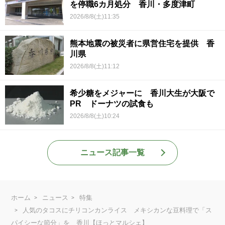
を停職6カ月処分 香川・多度津町
2026/8/8(土)11:35
熊本地震の被災者に県営住宅を提供 香
川県
2026/8/8(土)11:12
希少糖をメジャーに 香川大生が大阪で
PR ドーナツの試食も
2026/8/8(土)10:24
ニュース記事一覧
ホーム
ニュース
特集
人気のタコスにチリコンカンライス メキシカンな豆料理で「ス
パイシーな節分」を 香川【ほっとマルシェ】