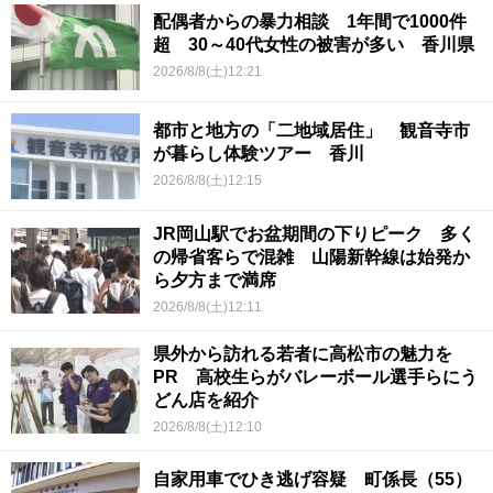
配偶者からの暴力相談 1年間で1000件
超 30～40代女性の被害が多い 香川県
2026/8/8(土)12:21
都市と地方の「二地域居住」 観音寺市
が暮らし体験ツアー 香川
2026/8/8(土)12:15
JR岡山駅でお盆期間の下りピーク 多く
の帰省客らで混雑 山陽新幹線は始発か
ら夕方まで満席
2026/8/8(土)12:11
県外から訪れる若者に高松市の魅力を
PR 高校生らがバレーボール選手らにう
どん店を紹介
2026/8/8(土)12:10
自家用車でひき逃げ容疑 町係長（55）