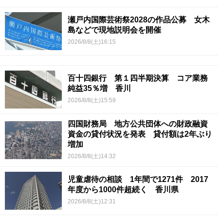
瀬戸内国際芸術祭2028の作品公募 女木
島などで現地説明会を開催
2026/8/8(土)16:15
百十四銀行 第１四半期決算 コア業務
純益35％増 香川
2026/8/8(土)15:59
四国財務局 地方公共団体への財政融資
資金の貸付状況を発表 貸付額は2年ぶり
増加
2026/8/8(土)14:32
児童虐待の相談 1年間で1271件 2017
年度から1000件超続く 香川県
2026/8/8(土)12:31