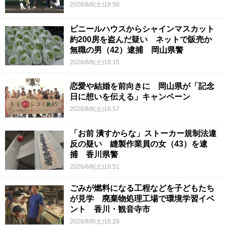
2026/8/8(土)18:50
ビニールハウスからシャインマスカット
約200房を盗んだ疑い ネットで販売か
無職の男（42）逮捕 岡山県警
2026/8/8(土)18:15
恋愛や結婚を前向きに 岡山県が「記念
日に想いを伝える」キャンペーン
2026/8/8(土)16:57
「お前 潰すからな」ストーカー規制法違
反の疑い 縫製作業員の女（43）を逮
捕 香川県警
2026/8/8(土)16:51
ごみが燃料になる工程などを子どもたち
が見学 廃棄物処理工場で環境学習イベ
ント 香川・観音寺市
2026/8/8(土)16:29