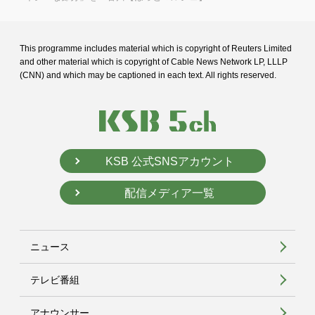
This programme includes material which is copyright of Reuters Limited
and
other material which is copyright of Cable News Network LP, LLLP
(CNN) and
which may be captioned in each text. All rights reserved.
KSB 公式SNSアカウント
配信メディア一覧
ニュース
テレビ番組
アナウンサー