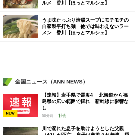
ルメ 香川【ほっとマルシェ】
うま味たっぷり清湯スープにモチモチの
自家製平打ち麺 他では味わえないラー
メン 香川【ほっとマルシェ】
全国ニュース（ANN NEWS）
【速報】岩手県で震度4 北海道から福
島県の広い範囲で揺れ 新幹線に影響な
し
NEW
社会
58分前
川で溺れた息子を助けようとした父親
（40）が死亡 息子は救助され無事 愛