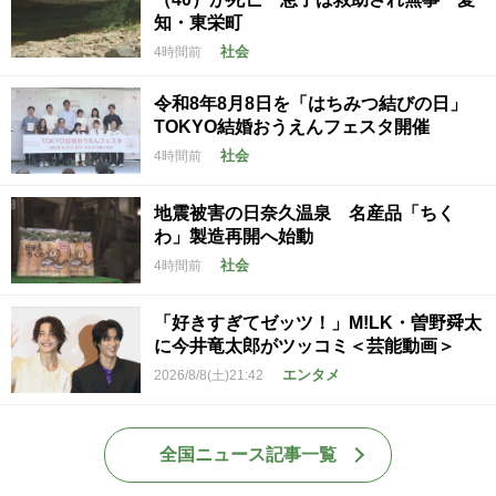
知・東栄町
社会
4時間前
令和8年8月8日を「はちみつ結びの日」
TOKYO結婚おうえんフェスタ開催
社会
4時間前
地震被害の日奈久温泉 名産品「ちく
わ」製造再開へ始動
社会
4時間前
「好きすぎてゼッツ！」M!LK・曽野舜太
に今井竜太郎がツッコミ＜芸能動画＞
エンタメ
2026/8/8(土)21:42
全国ニュース記事一覧