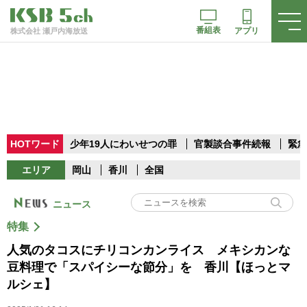
番組表
アプリ
株式会社 瀬戸内海放送
HOTワード
少年19人にわいせつの罪
官製談合事件続報
緊急
エリア
岡山
香川
全国
ニュース
特集
人気のタコスにチリコンカンライス メキシカンな
豆料理で「スパイシーな節分」を 香川【ほっとマ
ルシェ】