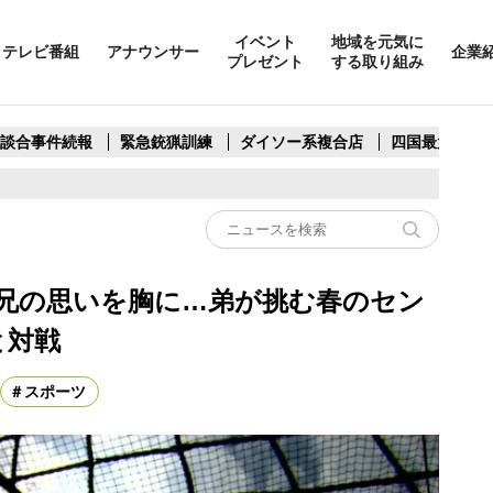
イベント
地域を元気に
テレビ番組
アナウンサー
企業
プレゼント
する取り組み
製談合事件続報
緊急銃猟訓練
ダイソー系複合店
四国最大スリ
た兄の思いを胸に…弟が挑む春のセン
と対戦
スポーツ