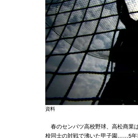
資料
春のセンバツ高校野球、高松商業は
校同士の対戦で沸いた甲子園……5