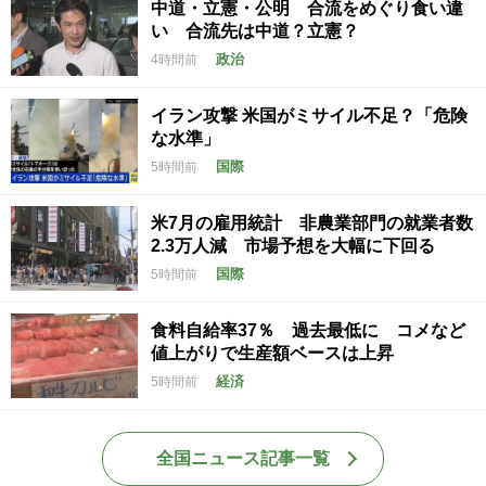
中道・立憲・公明 合流をめぐり食い違
い 合流先は中道？立憲？
政治
4時間前
イラン攻撃 米国がミサイル不足？「危険
な水準」
国際
5時間前
米7月の雇用統計 非農業部門の就業者数
2.3万人減 市場予想を大幅に下回る
国際
5時間前
食料自給率37％ 過去最低に コメなど
値上がりで生産額ベースは上昇
経済
5時間前
全国ニュース記事一覧