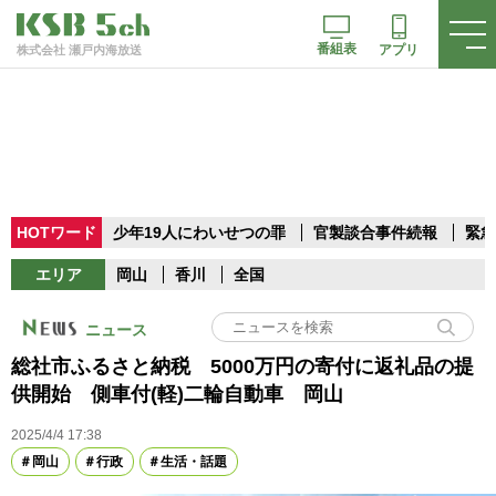
番組表
アプリ
株式会社 瀬戸内海放送
HOTワード
少年19人にわいせつの罪
官製談合事件続報
緊急
エリア
岡山
香川
全国
ニュース
総社市ふるさと納税 5000万円の寄付に返礼品の提
供開始 側車付(軽)二輪自動車 岡山
2025/4/4 17:38
岡山
行政
生活・話題