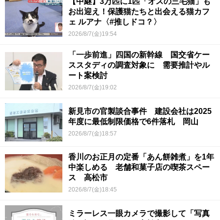
【中継】3万匹に1匹「オスの三毛猫」も
お出迎え！保護猫たちと出会える猫カフ
ェ ルアナ〈#推しドコ？〉
2026/8/7(金)19:54
「一歩前進」四国の新幹線 国交省ケー
ススタディの調査対象に 需要推計やル
ート案検討
2026/8/7(金)19:02
新見市の官製談合事件 建設会社は2025
年度に最低制限価格で6件落札 岡山
2026/8/7(金)18:57
香川のお正月の定番「あん餅雑煮」を1年
中楽しめる 老舗和菓子店の喫茶スペー
ス 高松市
2026/8/7(金)18:45
ミラーレス一眼カメラで撮影して「写真