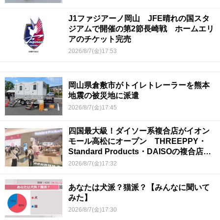
J1ファジアーノ岡山 JFE晴れの国スタ
ジアムで開催の第2節長崎戦 ホームエリ
アのチケット完売
2026/8/7(金)17:53
岡山県倉敷市がトイレトレーラーを熊本
地震の被災地に派遣
2026/8/7(金)17:45
四国最大級！ダイソー系複合店がイオン
モール高松にオープン THREEPPY・
Standard Products・DAISOの複合店は
香川県初
2026/8/7(金)17:32
あなたは犬派？猫派？【みんなに聞いて
みた】
2026/8/7(金)17:30