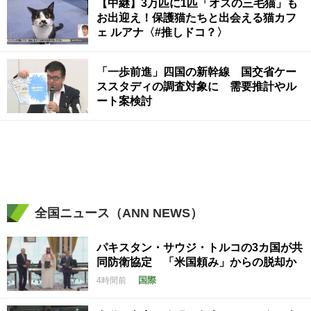
【中継】3万匹に1匹「オスの三毛猫」も
お出迎え！保護猫たちと出会える猫カフ
ェ ルアナ〈#推しドコ？〉
「一歩前進」四国の新幹線 国交省ケー
ススタディの調査対象に 需要推計やル
ート案検討
全国ニュース（ANN NEWS）
パキスタン・サウジ・トルコの3カ国が共
同防衛協定 「米国頼み」からの脱却か
国際
4時間前