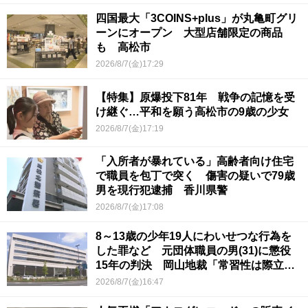
四国最大「3COINS+plus」が丸亀町グリ
ーンにオープン 大型店舗限定の商品
も 高松市
2026/8/7(金)17:29
【特集】原爆投下81年 戦争の記憶を受
け継ぐ…平和を願う高松市の9歳の少女
2026/8/7(金)17:19
「入所者が暴れている」高齢者向け住宅
で職員を包丁で突く 傷害の疑いで79歳
男を現行犯逮捕 香川県警
2026/8/7(金)17:08
8～13歳の少年19人にわいせつな行為を
した罪など 元団体職員の男(31)に懲役
15年の判決 岡山地裁「常習性は際立っ
ていて被害結果も非常に重い」
2026/8/7(金)16:47