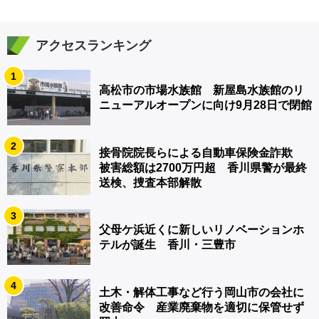
アクセスランキング
1
高松市の市場水族館 新屋島水族館のリ
ニューアルオープンに向け9月28日で閉館
2
接骨院院長らによる自動車保険金詐欺
被害総額は2700万円超 香川県警が最終
送検、捜査本部解散
3
父母ケ浜近くに新しいリノベーションホ
テルが誕生 香川・三豊市
4
土木・解体工事など行う岡山市の会社に
改善命令 産業廃棄物を適切に保管せず