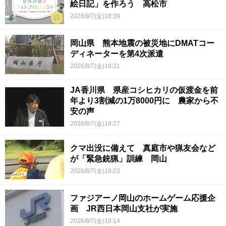
絵日記」を作ろう 高松市
2026/8/7(金)18:39
岡山県 熊本地震の被災地にDMATコー
ディネーターを第4次派遣
2026/8/7(金)18:31
JA香川県 県産コシヒカリの仮渡金を前
年より3割減の1万8000円に 農家から不
安の声
2026/8/7(金)18:27
クマ出没に備えて 真庭市や猟友会など
が「緊急銃猟」訓練 岡山
2026/8/7(金)18:23
ファジアーノ岡山のホームゲーム応援企
画 JR西日本岡山支社が実施
2026/8/7(金)18:14