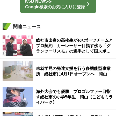
KSB NEWSを
Google検索のお気に入りに登録
関連ニュース
総社市出身の高校生がeスポーツチームと
プロ契約 カーレーサー目指す傍ら「グ
ランツーリスモ」の選手として国スポ出
場
未就学児の発達支援を行う多機能型事業
所 総社市に4月1日オープンへ 岡山
海外大会でも優勝 プロゴルファー目指
す総社市の小学5年生 岡山【こどもミラ
イパーク】