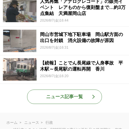
人気再燃「アナログレコード」の販売イ
ベント レアものから復刻盤まで…約3万
点集結 天満屋岡山店
2026/8/7(金)16:44
岡山市営城下地下駐車場 岡山駅方面の
出口を封鎖 消火設備の故障が原因
2026/8/7(金)16:31
【続報】ことでん長尾線で人身事故 平
木駅～長尾駅の運転再開 香川
2026/8/7(金)16:20
ニュース記事一覧
ホーム
ニュース
行政