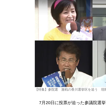
【特集】参院選 激戦の香川選挙区を追う 現
7月20日に投票が迫った参議院選挙