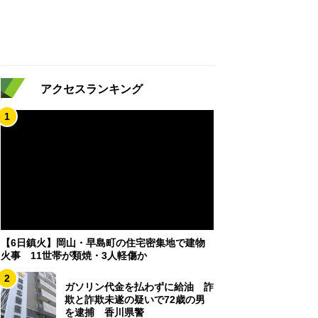
アクセスランキング
1
【6日鎮火】岡山・早島町の住宅密集地で建物
火事 11世帯が類焼・3人軽傷か
2
ガソリン代金を払わずに給油 詐
欺と詐欺未遂の疑いで72歳の男
を逮捕 香川県警