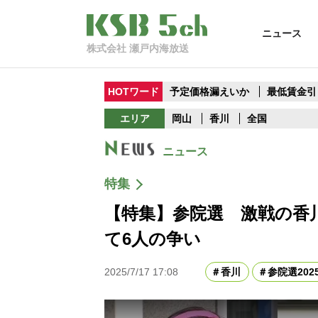
ニュース
株式会社 瀬戸内海放送
HOTワード
予定価格漏えいか
最低賃金引
エリア
岡山
香川
全国
ニュース
特集
【特集】参院選 激戦の香
て6人の争い
2025/7/17 17:08
香川
参院選202