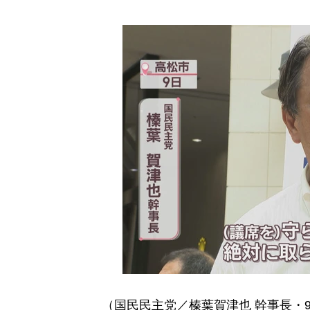
（国民民主党／榛葉賀津也 幹事長・