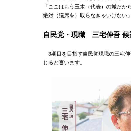
「ここはもう玉木（代表）の城だか
絶対（議席を）取らなきゃいけない
自民党・現職 三宅伸吾 候
3期目を目指す自民党現職の三宅伸
じると言います。