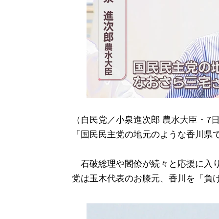
（自民党／小泉進次郎 農水大臣・7
「国民民主党の地元のような香川県
石破総理や閣僚が続々と応援に入り
党は玉木代表のお膝元、香川を「負