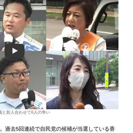
Play
職と新人合わせて6人の争い
。過去5回連続で自民党の候補が当選している香