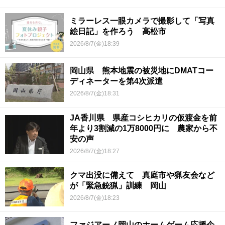
ミラーレス一眼カメラで撮影して「写真
絵日記」を作ろう 高松市
2026/8/7(金)18:39
岡山県 熊本地震の被災地にDMATコー
ディネーターを第4次派遣
2026/8/7(金)18:31
JA香川県 県産コシヒカリの仮渡金を前
年より3割減の1万8000円に 農家から不
安の声
2026/8/7(金)18:27
クマ出没に備えて 真庭市や猟友会など
が「緊急銃猟」訓練 岡山
2026/8/7(金)18:23
ファジアーノ岡山のホームゲーム応援企