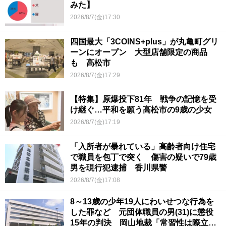
みた】
2026/8/7(金)17:30
四国最大「3COINS+plus」が丸亀町グリ
ーンにオープン 大型店舗限定の商品
も 高松市
2026/8/7(金)17:29
【特集】原爆投下81年 戦争の記憶を受
け継ぐ…平和を願う高松市の9歳の少女
2026/8/7(金)17:19
「入所者が暴れている」高齢者向け住宅
で職員を包丁で突く 傷害の疑いで79歳
男を現行犯逮捕 香川県警
2026/8/7(金)17:08
8～13歳の少年19人にわいせつな行為を
した罪など 元団体職員の男(31)に懲役
15年の判決 岡山地裁「常習性は際立っ