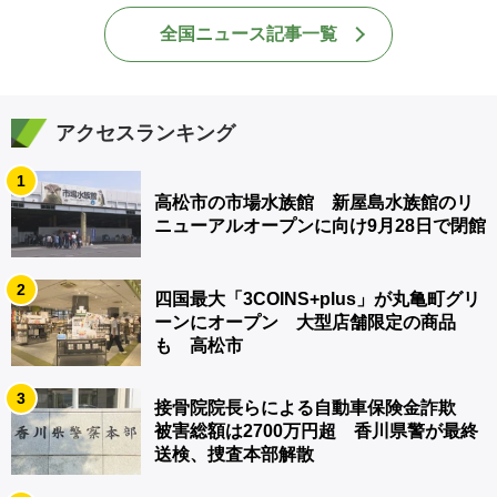
全国ニュース記事一覧
アクセスランキング
1
高松市の市場水族館 新屋島水族館のリ
ニューアルオープンに向け9月28日で閉館
2
四国最大「3COINS+plus」が丸亀町グリ
ーンにオープン 大型店舗限定の商品
も 高松市
3
接骨院院長らによる自動車保険金詐欺
被害総額は2700万円超 香川県警が最終
送検、捜査本部解散