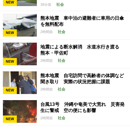
NEW
社会
38分前
熊本地震 車中泊の避難者に車用の日傘
を無料配布
社会
2時間前
NEW
地震による断水解消 水道水行き渡る
熊本・甲佐町
社会
2時間前
NEW
熊本地震 自宅訪問で高齢者の体調など
聞き取り 実際の状況把握に課題
社会
2時間前
NEW
台風13号 沖縄や奄美で大荒れ 災害発
生に警戒 空の便にも影響
社会
2時間前
NEW