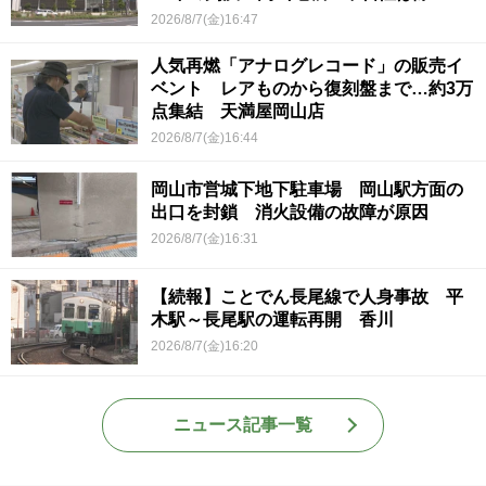
ていて被害結果も非常に重い」
2026/8/7(金)16:47
人気再燃「アナログレコード」の販売イ
ベント レアものから復刻盤まで…約3万
点集結 天満屋岡山店
2026/8/7(金)16:44
岡山市営城下地下駐車場 岡山駅方面の
出口を封鎖 消火設備の故障が原因
2026/8/7(金)16:31
【続報】ことでん長尾線で人身事故 平
木駅～長尾駅の運転再開 香川
2026/8/7(金)16:20
ニュース記事一覧