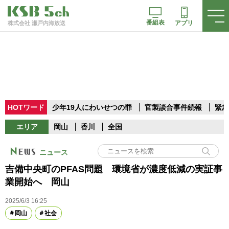
番組表
アプリ
株式会社 瀬戸内海放送
HOTワード
少年19人にわいせつの罪
官製談合事件続報
緊急
エリア
岡山
香川
全国
ニュース
吉備中央町のPFAS問題 環境省が濃度低減の実証事
業開始へ 岡山
2025/6/3 16:25
岡山
社会