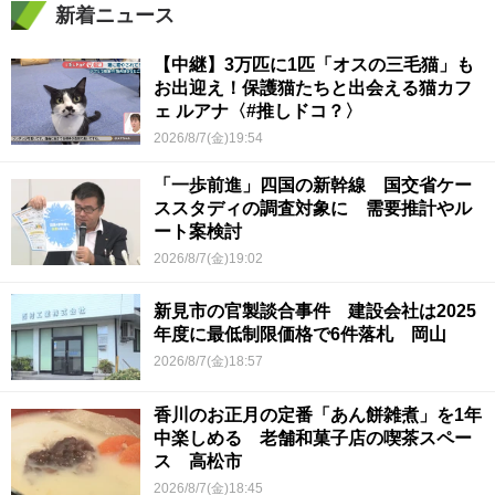
新着ニュース
【中継】3万匹に1匹「オスの三毛猫」も
お出迎え！保護猫たちと出会える猫カフ
ェ ルアナ〈#推しドコ？〉
2026/8/7(金)19:54
「一歩前進」四国の新幹線 国交省ケー
ススタディの調査対象に 需要推計やル
ート案検討
2026/8/7(金)19:02
新見市の官製談合事件 建設会社は2025
年度に最低制限価格で6件落札 岡山
2026/8/7(金)18:57
香川のお正月の定番「あん餅雑煮」を1年
中楽しめる 老舗和菓子店の喫茶スペー
ス 高松市
2026/8/7(金)18:45