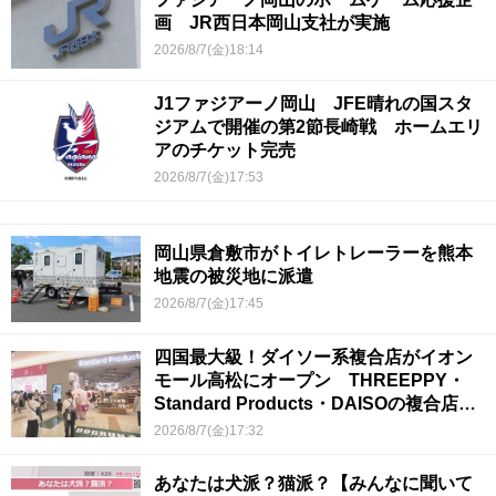
画 JR西日本岡山支社が実施
2026/8/7(金)18:14
J1ファジアーノ岡山 JFE晴れの国スタ
ジアムで開催の第2節長崎戦 ホームエリ
アのチケット完売
2026/8/7(金)17:53
岡山県倉敷市がトイレトレーラーを熊本
地震の被災地に派遣
2026/8/7(金)17:45
四国最大級！ダイソー系複合店がイオン
モール高松にオープン THREEPPY・
Standard Products・DAISOの複合店は
香川県初
2026/8/7(金)17:32
あなたは犬派？猫派？【みんなに聞いて