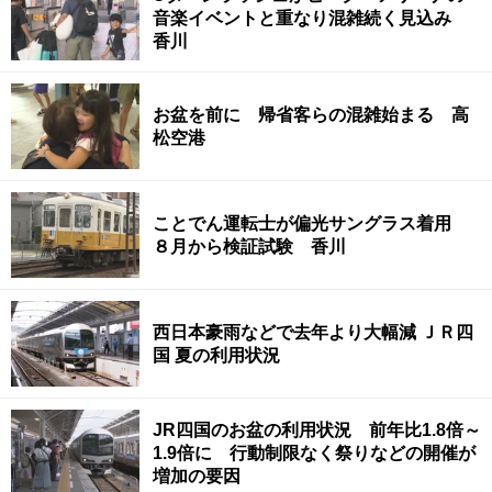
音楽イベントと重なり混雑続く見込み
香川
お盆を前に 帰省客らの混雑始まる 高
松空港
ことでん運転士が偏光サングラス着用
８月から検証試験 香川
西日本豪雨などで去年より大幅減 ＪＲ四
国 夏の利用状況
JR四国のお盆の利用状況 前年比1.8倍～
1.9倍に 行動制限なく祭りなどの開催が
増加の要因