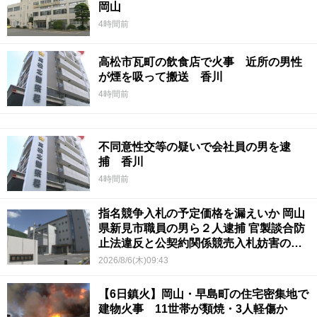
岡山
4時間前
高松市瓦町の飲食店で火事 近所の男性
が煙を吸って搬送 香川
4時間前
不同意性交等の疑いで会社員の男を逮
捕 香川
4時間前
指名競争入札の予定価格を漏えいか 岡山
県新見市職員の男ら２人逮捕 官製談合防
止法違反と公契約関係競売入札妨害の疑
い
2026/8/6(木)09:43
【6日鎮火】岡山・早島町の住宅密集地で
建物火事 11世帯が類焼・3人軽傷か