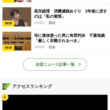
高市総理 消費減税めぐり 2年後に戻す
のは「私の覚悟」
政治
2時間前
NEW
寺に液体塗った男に有罪判決 千葉地裁
「厳しく非難されるべき」
社会
2時間前
NEW
全国ニュース記事一覧
アクセスランキング
1