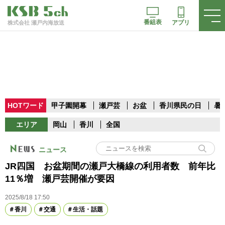
番組表
アプリ
株式会社 瀬戸内海放送
HOTワード
甲子園開幕
瀬戸芸
お盆
香川県民の日
暑
エリア
岡山
香川
全国
ニュース
JR四国 お盆期間の瀬戸大橋線の利用者数 前年比
11％増 瀬戸芸開催が要因
2025/8/18 17:50
香川
交通
生活・話題