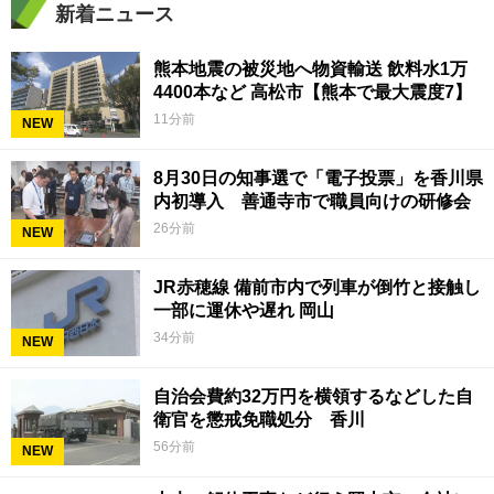
新着ニュース
熊本地震の被災地へ物資輸送 飲料水1万
4400本など 高松市【熊本で最大震度7】
11分前
NEW
8月30日の知事選で「電子投票」を香川県
内初導入 善通寺市で職員向けの研修会
26分前
NEW
JR赤穂線 備前市内で列車が倒竹と接触し
一部に運休や遅れ 岡山
34分前
NEW
自治会費約32万円を横領するなどした自
衛官を懲戒免職処分 香川
56分前
NEW