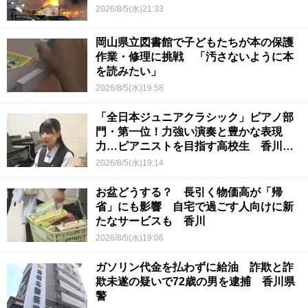
2026/8/5(水)21:33
岡山県立図書館で子どもたちが本の保護
作業・修理に挑戦 「汚さないように本
を読みたい」
2026/8/5(水)19:58
「全日本ジュニアクラシック」ピアノ部
門・第一位！力強い演奏と豊かな表現
力…ピアニストを目指す高校生 香川
【青春のキセキ】
2026/8/5(水)19:14
お盆どうする？ 長引く物価高が「帰
省」にも影響 自宅で過ごす人向けに新
たなサービスも 香川
2026/8/5(水)19:06
ガソリン代金を払わずに給油 詐欺と詐
欺未遂の疑いで72歳の男を逮捕 香川県
警