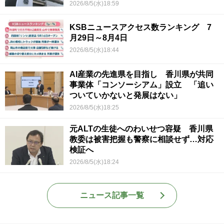
2026/8/5(水)18:59
KSBニュースアクセス数ランキング 7
月29日～8月4日
2026/8/5(水)18:44
AI産業の先進県を目指し 香川県が共同
事業体「コンソーシアム」設立 「追い
ついていかないと発展はない」
2026/8/5(水)18:25
元ALTの生徒へのわいせつ容疑 香川県
教委は被害把握も警察に相談せず…対応
検証へ
2026/8/5(水)18:24
ニュース記事一覧