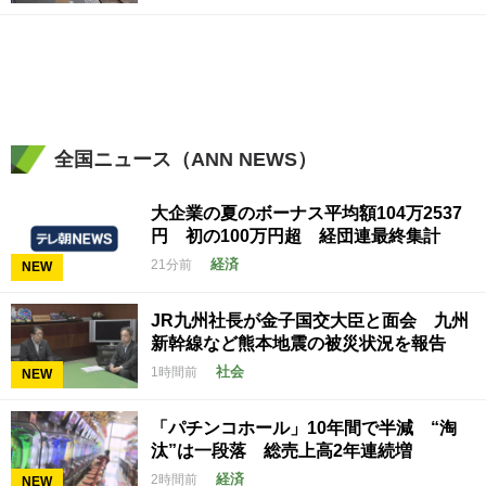
全国ニュース（ANN NEWS）
大企業の夏のボーナス平均額104万2537
円 初の100万円超 経団連最終集計
経済
21分前
NEW
JR九州社長が金子国交大臣と面会 九州
新幹線など熊本地震の被災状況を報告
社会
1時間前
NEW
「パチンコホール」10年間で半減 “淘
汰”は一段落 総売上高2年連続増
経済
2時間前
NEW