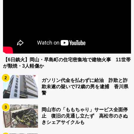
【6日鎮火】岡山・早島町の住宅密集地で建物火事 11世帯
が類焼・3人軽傷か
2
ガソリン代金を払わずに給油 詐欺と詐
欺未遂の疑いで72歳の男を逮捕 香川県
警
3
岡山市の「ももちゃり」サービス全面停
止 復旧の見通し立たず 高松市のさぬ
きシェアサイクルも