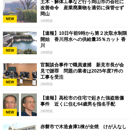
土木・解体工事など行う岡山市の会社に
改善命令 産業廃棄物を適切に保管せず
岡山
NEW
1時間前
【速報】10日午前9時から第２次取水制限
開始 香川用水への供給量35％カット 香
川
NEW
1時間前
官製談合事件で職員逮捕 新見市長が会
見で謝罪 問題の業者は2025年度7件の
工事を受注
NEW
2時間前
【速報】高松市の住宅で起きた強盗致傷
事件 近くに住む64歳男を指名手配
2時間前
NEW
赤磐市で木造倉庫1棟が全焼 けが人なし