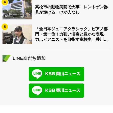
4
高松市の動物病院で火事 レントゲン器
具が焼ける けが人なし
5
「全日本ジュニアクラシック」ピアノ部
門・第一位！力強い演奏と豊かな表現
力…ピアニストを目指す高校生 香川
【青春のキセキ】
LINE友だち追加