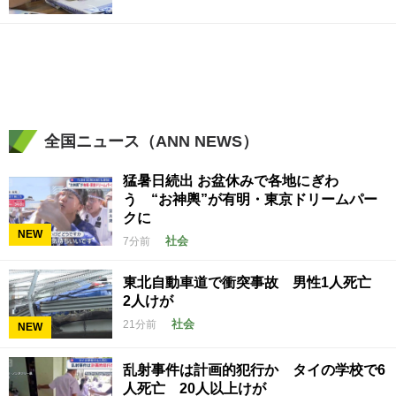
全国ニュース（ANN NEWS）
猛暑日続出 お盆休みで各地にぎわ
う “お神輿”が有明・東京ドリームパー
クに
NEW
社会
7分前
東北自動車道で衝突事故 男性1人死亡
2人けが
社会
21分前
NEW
乱射事件は計画的犯行か タイの学校で6
人死亡 20人以上けが