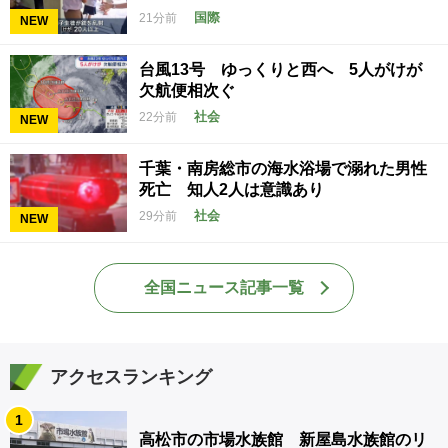
国際
21分前
NEW
台風13号 ゆっくりと西へ 5人がけが
欠航便相次ぐ
社会
22分前
NEW
千葉・南房総市の海水浴場で溺れた男性
死亡 知人2人は意識あり
社会
29分前
NEW
全国ニュース記事一覧
アクセスランキング
1
高松市の市場水族館 新屋島水族館のリ