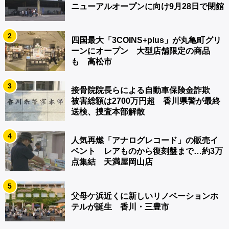
ニューアルオープンに向け9月28日で閉館
2
四国最大「3COINS+plus」が丸亀町グリ
ーンにオープン 大型店舗限定の商品
も 高松市
3
接骨院院長らによる自動車保険金詐欺
被害総額は2700万円超 香川県警が最終
送検、捜査本部解散
4
人気再燃「アナログレコード」の販売イ
ベント レアものから復刻盤まで…約3万
点集結 天満屋岡山店
5
父母ケ浜近くに新しいリノベーションホ
テルが誕生 香川・三豊市