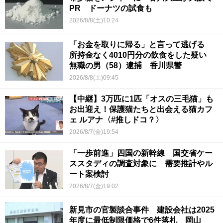
PR ドーナツの試食も
2026/8/8(土)10:24
「お金を取りに帰る」と言って逃げる
所持金なく4010円分の飲食をした疑い
無職の男（58）逮捕 香川県警
2026/8/8(土)09:45
【中継】3万匹に1匹「オスの三毛猫」も
お出迎え！保護猫たちと出会える猫カフ
ェ ルアナ〈#推しドコ？〉
2026/8/7(金)19:54
「一歩前進」四国の新幹線 国交省ケー
ススタディの調査対象に 需要推計やル
ート案検討
2026/8/7(金)19:02
新見市の官製談合事件 建設会社は2025
年度に最低制限価格で6件落札 岡山