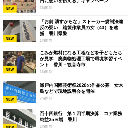
日に想いを伝える」キャンペーン
1時間前
NEW
「お前 潰すからな」ストーカー規制法違
反の疑い 縫製作業員の女（43）を逮
捕 香川県警
NEW
1時間前
ごみが燃料になる工程などを子どもたち
が見学 廃棄物処理工場で環境学習イベ
ント 香川・観音寺市
NEW
1時間前
瀬戸内国際芸術祭2028の作品公募 女木
島などで現地説明会を開催
2時間前
NEW
百十四銀行 第１四半期決算 コア業務
純益35％増 香川
2時間前
NEW