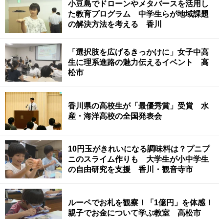
小豆島でドローンやメタバースを活用し
た教育プログラム 中学生らが地域課題
の解決方法を考える 香川
「選択肢を広げるきっかけに」女子中高
生に理系進路の魅力伝えるイベント 高
松市
香川県の高校生が「最優秀賞」受賞 水
産・海洋高校の全国発表会
10円玉がきれいになる調味料は？プニプ
ニのスライム作りも 大学生が小中学生
の自由研究を支援 香川・観音寺市
ルーペでお札を観察！「1億円」を体感！
親子でお金について学ぶ教室 高松市