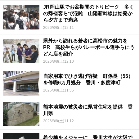
JR岡山駅でお盆期間の下りピーク 多く
の帰省客らで混雑 山陽新幹線は始発か
ら夕方まで満席
2026/8/8(土)12:11
県外から訪れる若者に高松市の魅力を
PR 高校生らがバレーボール選手らにう
どん店を紹介
2026/8/8(土)12:10
自家用車でひき逃げ容疑 町係長（55）
を停職6カ月処分 香川・多度津町
2026/8/8(土)11:35
熊本地震の被災者に県営住宅を提供 香
川県
2026/8/8(土)11:12
希少糖をメジャーに 香川大生が大阪で