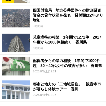
四国財務局 地方公共団体への財政融資
資金の貸付状況を発表 貸付額は2年ぶり
増加
3時間前
児童虐待の相談 1年間で1271件 2017
年度から1000件超続く 香川県
5時間前
配偶者からの暴力相談 1年間で1000件
超 30～40代女性の被害が多い 香川県
2026/8/8(土)12:21
都市と地方の「二地域居住」 観音寺市
が暮らし体験ツアー 香川
2026/8/8(土)12:15