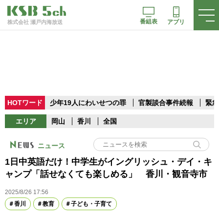
番組表
アプリ
株式会社 瀬戸内海放送
HOTワード
少年19人にわいせつの罪
官製談合事件続報
緊急
エリア
岡山
香川
全国
ニュース
1日中英語だけ！中学生がイングリッシュ・デイ・キ
ャンプ「話せなくても楽しめる」 香川・観音寺市
2025/8/26 17:56
香川
教育
子ども・子育て