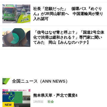
社長「悲願だった」 循環バス『めぐり
ん』がJR岡山駅前へ 中国運輸局が乗り
入れ認可
「信号はなぜ青と呼ぶ？」「国道2号立体
化で渋滞は緩和される？」専門家に聞い
てみた 岡山【みんなのハテナ】
全国ニュース（ANN NEWS）
熊本県天草・芦北で震度4
社会
1時間前
NEW