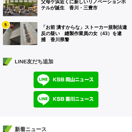
父母ケ浜近くに新しいリノベーションホ
テルが誕生 香川・三豊市
5
「お前 潰すからな」ストーカー規制法違
反の疑い 縫製作業員の女（43）を逮
捕 香川県警
LINE友だち追加
新着ニュース