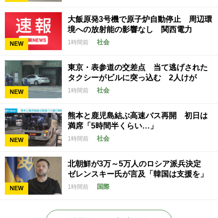
大飯原発3号機で原子炉自動停止 周辺環
境への放射能の影響なし 関西電力
社会
1時間前
NEW
東京・表参道の交差点 当て逃げされた
タクシーがビルに突っ込む 2人けが
社会
1時間前
NEW
熊本と鹿児島結ぶ高速バス再開 初日は
満席「5時間半くらい…」
社会
1時間前
NEW
北朝鮮が3万～5万人のロシア派兵決定
ゼレンスキー氏が言及「韓国は支援を」
国際
1時間前
NEW