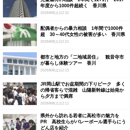
年度から1000件超続く 香川県
2026/8/8(土)12:31
配偶者からの暴力相談 1年間で1000件
超 30～40代女性の被害が多い 香川県
2026/8/8(土)12:21
都市と地方の「二地域居住」 観音寺市
が暮らし体験ツアー 香川
2026/8/8(土)12:15
JR岡山駅でお盆期間の下りピーク 多く
の帰省客らで混雑 山陽新幹線は始発か
ら夕方まで満席
2026/8/8(土)12:11
県外から訪れる若者に高松市の魅力を
PR 高校生らがバレーボール選手らにう
どん店を紹介