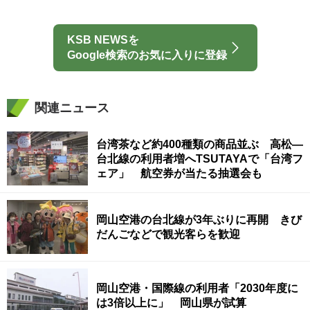
KSB NEWSを
Google検索のお気に入りに登録
関連ニュース
台湾茶など約400種類の商品並ぶ 高松―
台北線の利用者増へTSUTAYAで「台湾フ
ェア」 航空券が当たる抽選会も
岡山空港の台北線が3年ぶりに再開 きび
だんごなどで観光客らを歓迎
岡山空港・国際線の利用者「2030年度に
は3倍以上に」 岡山県が試算