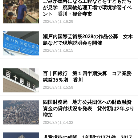
ごみが燃料になる工程などを子どもたち
が見学 廃棄物処理工場で環境学習イベ
ント 香川・観音寺市
2026/8/8(土)16:29
瀬戸内国際芸術祭2028の作品公募 女木
島などで現地説明会を開催
2026/8/8(土)16:15
百十四銀行 第１四半期決算 コア業務
純益35％増 香川
2026/8/8(土)15:59
四国財務局 地方公共団体への財政融資
資金の貸付状況を発表 貸付額は2年ぶり
増加
2026/8/8(土)14:32
児童虐待の相談 1年間で1271件 2017