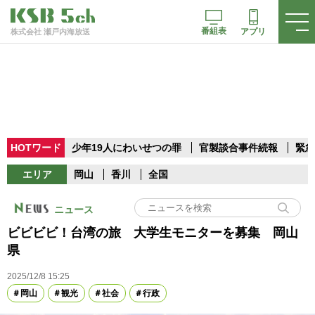
番組表
アプリ
株式会社 瀬戸内海放送
HOTワード
少年19人にわいせつの罪
官製談合事件続報
緊急
エリア
岡山
香川
全国
ニュース
ビビビビ！台湾の旅 大学生モニターを募集 岡山
県
2025/12/8 15:25
岡山
観光
社会
行政