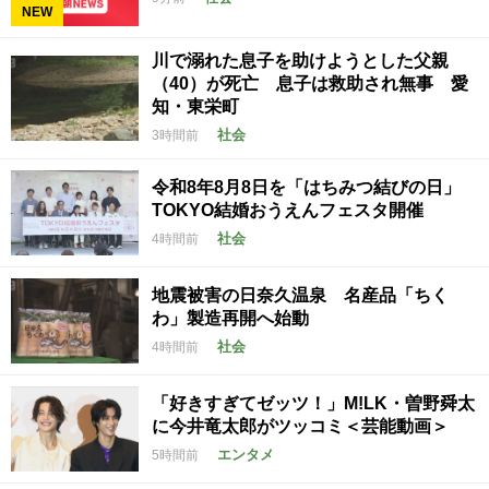
NEW
川で溺れた息子を助けようとした父親
（40）が死亡 息子は救助され無事 愛
知・東栄町
社会
3時間前
令和8年8月8日を「はちみつ結びの日」
TOKYO結婚おうえんフェスタ開催
社会
4時間前
地震被害の日奈久温泉 名産品「ちく
わ」製造再開へ始動
社会
4時間前
「好きすぎてゼッツ！」M!LK・曽野舜太
に今井竜太郎がツッコミ＜芸能動画＞
エンタメ
5時間前