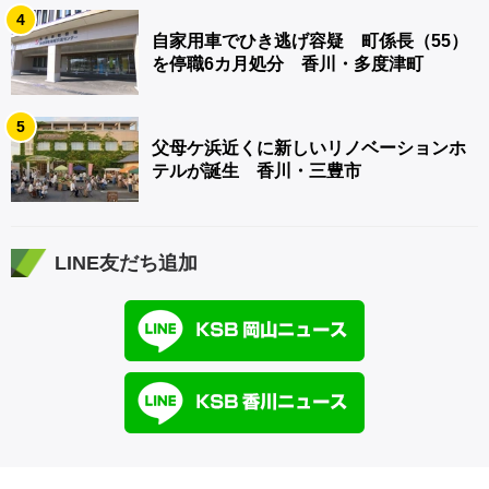
4
自家用車でひき逃げ容疑 町係長（55）
を停職6カ月処分 香川・多度津町
5
父母ケ浜近くに新しいリノベーションホ
テルが誕生 香川・三豊市
LINE友だち追加