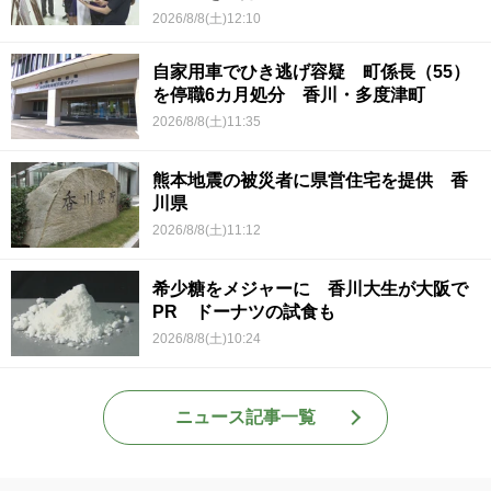
2026/8/8(土)12:10
自家用車でひき逃げ容疑 町係長（55）
を停職6カ月処分 香川・多度津町
2026/8/8(土)11:35
熊本地震の被災者に県営住宅を提供 香
川県
2026/8/8(土)11:12
希少糖をメジャーに 香川大生が大阪で
PR ドーナツの試食も
2026/8/8(土)10:24
ニュース記事一覧