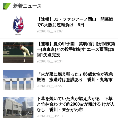
新着ニュース
【速報】J1・ファジアーノ岡山 開幕戦
でC大阪に逆転負け 8日
2026/8/8(土)21:07
【速報】夏の甲子園 英明(香川)が関東第
一(東東京)との投手戦制す エース冨岡は9
回1失点完投
2026/8/8(土)20:34
「火が服に燃え移った」86歳女性が救急
搬送 搬送時は意識あり 香川・丸亀市
2026/8/8(土)20:27
下草を焼いていた火が燃え広がる 下草
と竹林合わせて約2000㎡が焼ける けが人
なし 香川・東かがわ市
2026/8/8(土)19:13