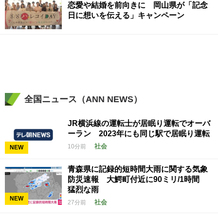
恋愛や結婚を前向きに 岡山県が「記念
日に想いを伝える」キャンペーン
全国ニュース（ANN NEWS）
JR横浜線の運転士が居眠り運転でオーバ
ーラン 2023年にも同じ駅で居眠り運転
社会
10分前
NEW
青森県に記録的短時間大雨に関する気象
防災速報 大鰐町付近に90ミリ/1時間
猛烈な雨
NEW
社会
27分前