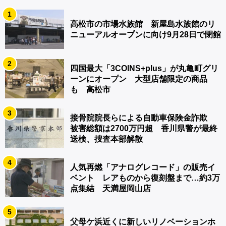
1
高松市の市場水族館 新屋島水族館のリ
ニューアルオープンに向け9月28日で閉館
2
四国最大「3COINS+plus」が丸亀町グリ
ーンにオープン 大型店舗限定の商品
も 高松市
3
接骨院院長らによる自動車保険金詐欺
被害総額は2700万円超 香川県警が最終
送検、捜査本部解散
4
人気再燃「アナログレコード」の販売イ
ベント レアものから復刻盤まで…約3万
点集結 天満屋岡山店
5
父母ケ浜近くに新しいリノベーションホ