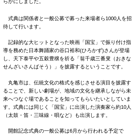
らかにしました。
式典は関係者と一般公募で募った来場者ら1000人を招
待して行います。
記録的な大ヒットとなった映画「国宝」で振り付け指
導を務めた日本舞踊家の谷口裕和(ひろかず)さんが登場
し、天下泰平や五穀豊穣を祈る「翁千歳三番叟（おきな
せんざいさんばそう）」を披露するということです。
丸亀市は、伝統文化の格式を感じさせる演目を披露す
ることで、新しい劇場が、地域の文化を継承しながら未
来へつなぐ場であることを知ってもらいたいとしていま
す。式典には同じく「国宝」に出演した演奏家ら約10人
（太鼓・笛・三味線・唄など）も出演します。
開館記念式典の一般公募は6月から行われる予定で