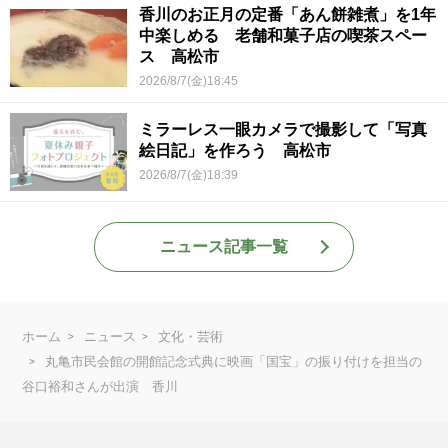
香川のお正月の定番「あん餅雑煮」を1年
中楽しめる 老舗和菓子店の喫茶スペー
ス 高松市
2026/8/7(金)18:45
ミラーレス一眼カメラで撮影して「写真
絵日記」を作ろう 高松市
2026/8/7(金)18:39
ニュース記事一覧
ホーム
ニュース
文化・芸術
丸亀市民会館の開館記念式典に映画「国宝」の振り付けを担当の
谷口裕和さんが出演 香川