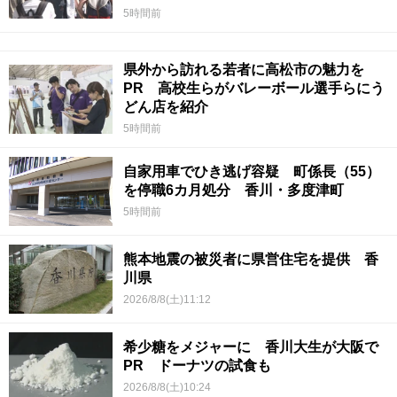
5時間前
県外から訪れる若者に高松市の魅力を
PR 高校生らがバレーボール選手らにう
どん店を紹介
5時間前
自家用車でひき逃げ容疑 町係長（55）
を停職6カ月処分 香川・多度津町
5時間前
熊本地震の被災者に県営住宅を提供 香
川県
2026/8/8(土)11:12
希少糖をメジャーに 香川大生が大阪で
PR ドーナツの試食も
2026/8/8(土)10:24