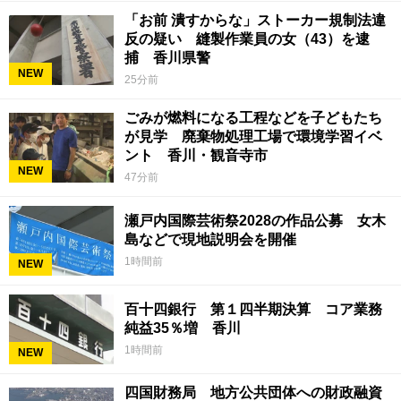
「お前 潰すからな」ストーカー規制法違
反の疑い 縫製作業員の女（43）を逮
捕 香川県警
NEW
25分前
ごみが燃料になる工程などを子どもたち
が見学 廃棄物処理工場で環境学習イベ
ント 香川・観音寺市
NEW
47分前
瀬戸内国際芸術祭2028の作品公募 女木
島などで現地説明会を開催
1時間前
NEW
百十四銀行 第１四半期決算 コア業務
純益35％増 香川
1時間前
NEW
四国財務局 地方公共団体への財政融資