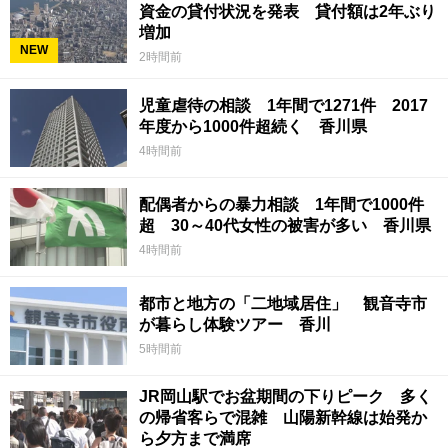
資金の貸付状況を発表 貸付額は2年ぶり
増加
NEW
2時間前
児童虐待の相談 1年間で1271件 2017
年度から1000件超続く 香川県
4時間前
配偶者からの暴力相談 1年間で1000件
超 30～40代女性の被害が多い 香川県
4時間前
都市と地方の「二地域居住」 観音寺市
が暮らし体験ツアー 香川
5時間前
JR岡山駅でお盆期間の下りピーク 多く
の帰省客らで混雑 山陽新幹線は始発か
ら夕方まで満席