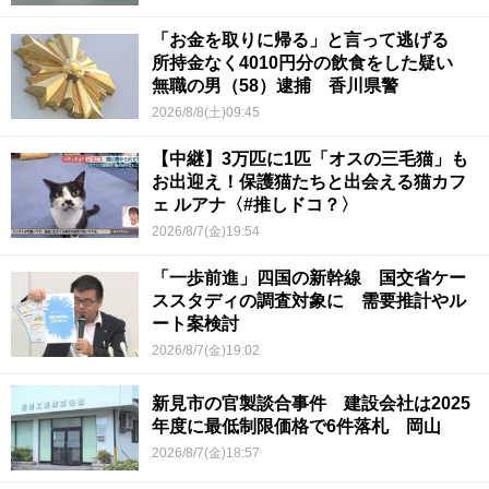
「お金を取りに帰る」と言って逃げる
所持金なく4010円分の飲食をした疑い
無職の男（58）逮捕 香川県警
2026/8/8(土)09:45
【中継】3万匹に1匹「オスの三毛猫」も
お出迎え！保護猫たちと出会える猫カフ
ェ ルアナ〈#推しドコ？〉
2026/8/7(金)19:54
「一歩前進」四国の新幹線 国交省ケー
ススタディの調査対象に 需要推計やル
ート案検討
2026/8/7(金)19:02
新見市の官製談合事件 建設会社は2025
年度に最低制限価格で6件落札 岡山
2026/8/7(金)18:57