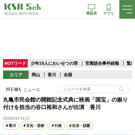
番組表
アプリ
株式会社 瀬戸内海放送
HOTワード
少年19人にわいせつの罪
官製談合事件続報
緊急
エリア
岡山
香川
全国
ニュース
丸亀市民会館の開館記念式典に映画「国宝」の振り
付けを担当の谷口裕和さんが出演 香川
2026/2/19 16:22
香川
文化・芸術
行政
生活・話題