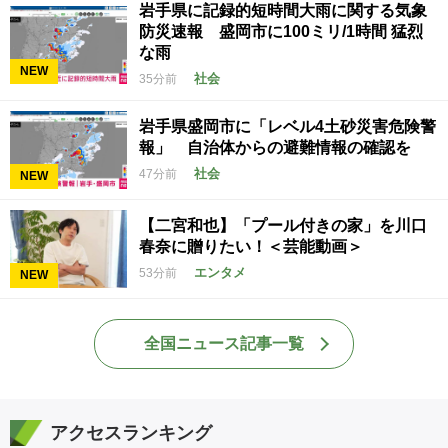
岩手県に記録的短時間大雨に関する気象
防災速報 盛岡市に100ミリ/1時間 猛烈
な雨
NEW
社会
35分前
岩手県盛岡市に「レベル4土砂災害危険警
報」 自治体からの避難情報の確認を
社会
47分前
NEW
【二宮和也】「プール付きの家」を川口
春奈に贈りたい！＜芸能動画＞
エンタメ
53分前
NEW
全国ニュース記事一覧
アクセスランキング