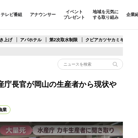
イベント
地域を元気に
テレビ番組
アナウンサー
企業
プレゼント
する取り組み
き上げ
アパホテル
第2次取水制限
クビアカツヤカミキリ
産庁長官が岡山の生産者から現状や
漁業