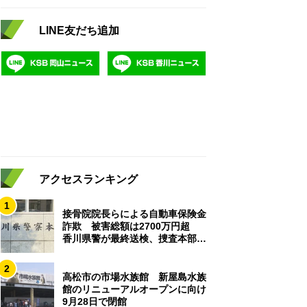
LINE友だち追加
アクセスランキング
1
接骨院院長らによる自動車保険金
詐欺 被害総額は2700万円超
香川県警が最終送検、捜査本部解
散
2
高松市の市場水族館 新屋島水族
館のリニューアルオープンに向け
9月28日で閉館