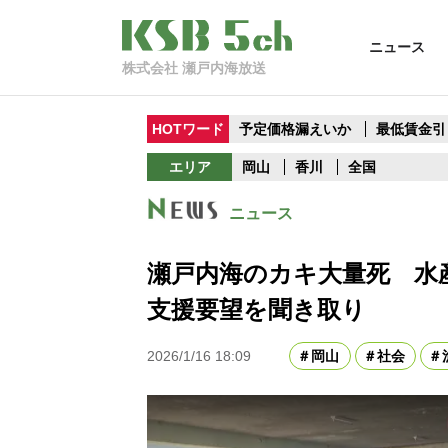
ニュース
株式会社 瀬戸内海放送
HOTワード
予定価格漏えいか
最低賃金引
エリア
岡山
香川
全国
ニュース
瀬戸内海のカキ大量死 水
支援要望を聞き取り
2026/1/16 18:09
岡山
社会