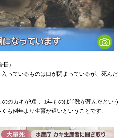
合長）
）入っているものは口が閉まっているが、死んだ
ののカキが9割、1年ものは半数が死んだという
多くも例年より生育が遅いということです。