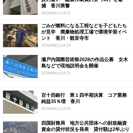
捕 香川県警
2026/8/8(土)16:51
ごみが燃料になる工程などを子どもたち
が見学 廃棄物処理工場で環境学習イベ
ント 香川・観音寺市
2026/8/8(土)16:29
瀬戸内国際芸術祭2028の作品公募 女木
島などで現地説明会を開催
2026/8/8(土)16:15
百十四銀行 第１四半期決算 コア業務
純益35％増 香川
2026/8/8(土)15:59
四国財務局 地方公共団体への財政融資
資金の貸付状況を発表 貸付額は2年ぶり