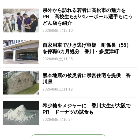
県外から訪れる若者に高松市の魅力を
PR 高校生らがバレーボール選手らにう
どん店を紹介
2026/8/8(土)12:10
自家用車でひき逃げ容疑 町係長（55）
を停職6カ月処分 香川・多度津町
2026/8/8(土)11:35
熊本地震の被災者に県営住宅を提供 香
川県
2026/8/8(土)11:12
希少糖をメジャーに 香川大生が大阪で
PR ドーナツの試食も
2026/8/8(土)10:24