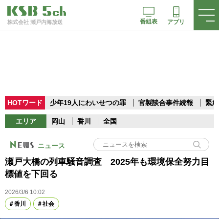
番組表
アプリ
株式会社 瀬戸内海放送
HOTワード
少年19人にわいせつの罪
官製談合事件続報
緊急
エリア
岡山
香川
全国
ニュース
瀬戸大橋の列車騒音調査 2025年も環境保全努力目
標値を下回る
2026/3/6 10:02
香川
社会