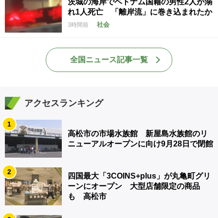
茨城の海岸でベトナム国籍の男性2人が溺
れ1人死亡 「離岸流」に巻き込まれたか
社会
3時間前
全国ニュース記事一覧
アクセスランキング
1
高松市の市場水族館 新屋島水族館のリ
ニューアルオープンに向け9月28日で閉館
2
四国最大「3COINS+plus」が丸亀町グリ
ーンにオープン 大型店舗限定の商品
も 高松市