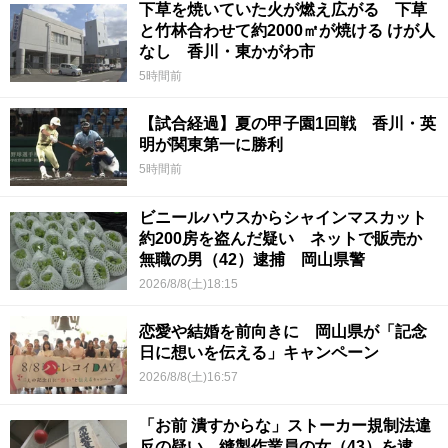
下草を焼いていた火が燃え広がる 下草
と竹林合わせて約2000㎡が焼ける けが人
なし 香川・東かがわ市
5時間前
【試合経過】夏の甲子園1回戦 香川・英
明が関東第一に勝利
5時間前
ビニールハウスからシャインマスカット
約200房を盗んだ疑い ネットで販売か
無職の男（42）逮捕 岡山県警
2026/8/8(土)18:15
恋愛や結婚を前向きに 岡山県が「記念
日に想いを伝える」キャンペーン
2026/8/8(土)16:57
「お前 潰すからな」ストーカー規制法違
反の疑い 縫製作業員の女（43）を逮