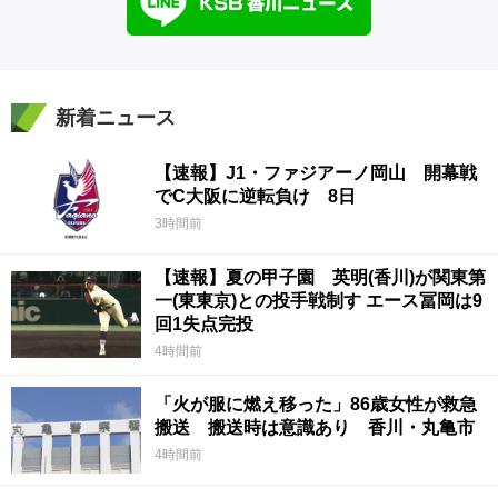
新着ニュース
【速報】J1・ファジアーノ岡山 開幕戦
でC大阪に逆転負け 8日
3時間前
【速報】夏の甲子園 英明(香川)が関東第
一(東東京)との投手戦制す エース冨岡は9
回1失点完投
4時間前
「火が服に燃え移った」86歳女性が救急
搬送 搬送時は意識あり 香川・丸亀市
4時間前