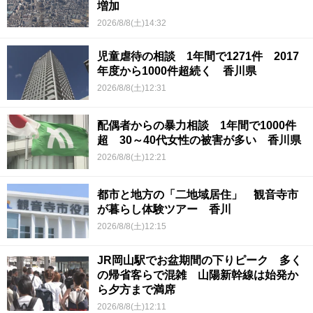
増加
2026/8/8(土)14:32
児童虐待の相談 1年間で1271件 2017
年度から1000件超続く 香川県
2026/8/8(土)12:31
配偶者からの暴力相談 1年間で1000件
超 30～40代女性の被害が多い 香川県
2026/8/8(土)12:21
都市と地方の「二地域居住」 観音寺市
が暮らし体験ツアー 香川
2026/8/8(土)12:15
JR岡山駅でお盆期間の下りピーク 多く
の帰省客らで混雑 山陽新幹線は始発か
ら夕方まで満席
2026/8/8(土)12:11