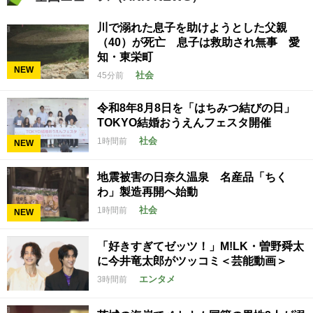
川で溺れた息子を助けようとした父親
（40）が死亡 息子は救助され無事 愛
知・東栄町
NEW
社会
45分前
令和8年8月8日を「はちみつ結びの日」
TOKYO結婚おうえんフェスタ開催
社会
1時間前
NEW
地震被害の日奈久温泉 名産品「ちく
わ」製造再開へ始動
社会
1時間前
NEW
「好きすぎてゼッツ！」M!LK・曽野舜太
に今井竜太郎がツッコミ＜芸能動画＞
エンタメ
3時間前