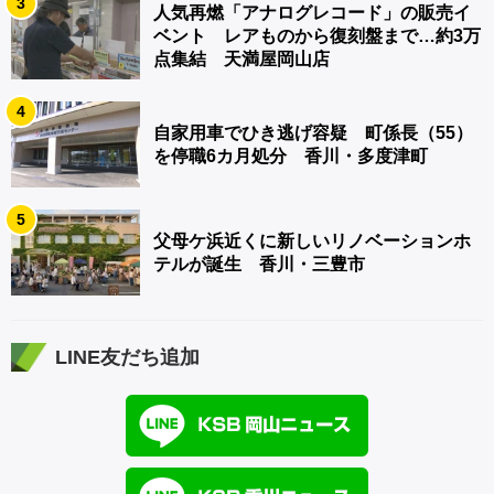
3
人気再燃「アナログレコード」の販売イ
ベント レアものから復刻盤まで…約3万
点集結 天満屋岡山店
4
自家用車でひき逃げ容疑 町係長（55）
を停職6カ月処分 香川・多度津町
5
父母ケ浜近くに新しいリノベーションホ
テルが誕生 香川・三豊市
LINE友だち追加