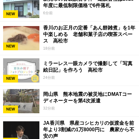
年度に最低制限価格で6件落札
6分前
NEW
香川のお正月の定番「あん餅雑煮」を1年
中楽しめる 老舗和菓子店の喫茶スペー
ス 高松市
NEW
18分前
ミラーレス一眼カメラで撮影して「写真
絵日記」を作ろう 高松市
24分前
NEW
岡山県 熊本地震の被災地にDMATコー
ディネーターを第4次派遣
32分前
NEW
JA香川県 県産コシヒカリの仮渡金を前
年より3割減の1万8000円に 農家から不
安の声