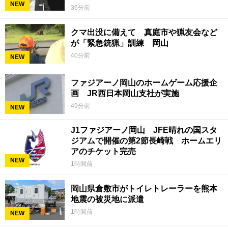
NEW
36分前
クマ出没に備えて 真庭市や猟友会など
が「緊急銃猟」訓練 岡山
40分前
NEW
ファジアーノ岡山のホームゲーム応援企
画 JR西日本岡山支社が実施
49分前
NEW
J1ファジアーノ岡山 JFE晴れの国スタ
ジアムで開催の第2節長崎戦 ホームエリ
アのチケット完売
NEW
1時間前
岡山県倉敷市がトイレトレーラーを熊本
地震の被災地に派遣
1時間前
NEW