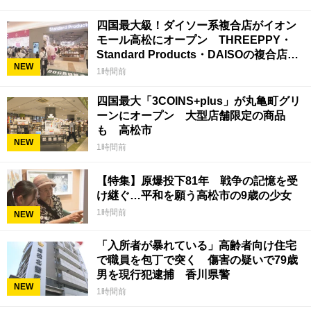
四国最大級！ダイソー系複合店がイオン
モール高松にオープン THREEPPY・
Standard Products・DAISOの複合店は
NEW
香川県初
1時間前
四国最大「3COINS+plus」が丸亀町グリ
ーンにオープン 大型店舗限定の商品
も 高松市
NEW
1時間前
【特集】原爆投下81年 戦争の記憶を受
け継ぐ…平和を願う高松市の9歳の少女
1時間前
NEW
「入所者が暴れている」高齢者向け住宅
で職員を包丁で突く 傷害の疑いで79歳
男を現行犯逮捕 香川県警
NEW
1時間前