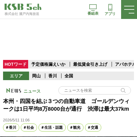
番組表
アプリ
株式会社 瀬戸内海放送
HOTワード
予定価格漏えいか
最低賃金引き上げ
アパホテル
エリア
岡山
香川
全国
ニュース
本州・四国を結ぶ３つの自動車道 ゴールデンウィ
ークは1日平均8万8000台が通行 渋滞は最大37km
2026/5/11 11:06
香川
社会
生活・話題
観光
交通