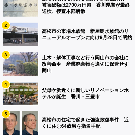
被害総額は2700万円超 香川県警が最終
送検、捜査本部解散
2
高松市の市場水族館 新屋島水族館のリ
ニューアルオープンに向け9月28日で閉館
3
土木・解体工事など行う岡山市の会社に
改善命令 産業廃棄物を適切に保管せず
岡山
4
父母ケ浜近くに新しいリノベーションホ
テルが誕生 香川・三豊市
5
高松市の住宅で起きた強盗致傷事件 近
くに住む64歳男を指名手配