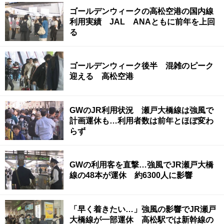
ゴールデンウィークの高松空港の国内線
利用実績 JAL ANAともに前年を上回
る
ゴールデンウィーク後半 混雑のピーク
迎える 高松空港
GWのJR利用状況 瀬戸大橋線は強風で
計画運休も…利用者数は前年とほぼ変わ
らず
GWの利用客を直撃…強風でJR瀬戸大橋
線の48本が運休 約6300人に影響
「早く着きたい…」強風の影響でJR瀬戸
大橋線が一部運休 高松駅では新幹線の