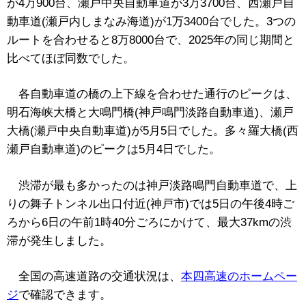
が4万900台、瀬戸中央自動車道が3万3700台、西瀬戸自
動車道(瀬戸内しまなみ海道)が1万3400台でした。3つの
ルートを合わせると8万8000台で、2025年の同じ期間と
比べてほぼ同数でした。
各自動車道の橋の上下線を合わせた通行のピークは、
明石海峡大橋と大鳴門橋(神戸鳴門淡路自動車道)、瀬戸
大橋(瀬戸中央自動車道)が5月5日でした。多々羅大橋(西
瀬戸自動車道)のピークは5月4日でした。
渋滞が最も多かったのは神戸淡路鳴門自動車道で
、上
りの
舞子トンネル出口付近(神戸市)では5日の午後4時ご
ろから6日の午前1時40分ごろにかけて、
最大37kmの渋
滞が発生しました。
全国の高速道路の交通状況は、
本四高速のホームペー
ジ
で確認できます。