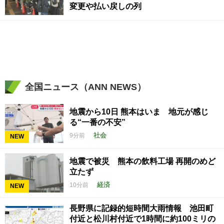
変更や払い戻しの列
全国ニュース（ANN NEWS）
地震から10日 熊本はいま 地元が感じ
る“一番の不安”
社会
9分前
NEW
地震で被災 熊本の飲料工場 再開のめど
立たず
経済
10分前
NEW
長野県に記録的短時間大雨情報 池田町
付近と松川村付近で1時間に約100ミリの