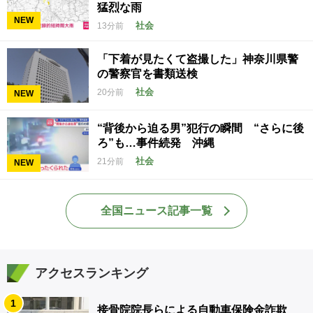
猛烈な雨
NEW
社会
13分前
「下着が見たくて盗撮した」神奈川県警
の警察官を書類送検
社会
20分前
NEW
“背後から迫る男”犯行の瞬間 “さらに後
ろ”も…事件続発 沖縄
社会
21分前
NEW
全国ニュース記事一覧
アクセスランキング
1
接骨院院長らによる自動車保険金詐欺