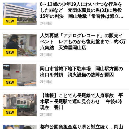
8～13歳の少年19人にわいせつな行為を
した罪など 元団体職員の男(31)に懲役
15年の判決 岡山地裁「常習性は際立っ
NEW
ていて被害結果も非常に重い」
2時間前
人気再燃「アナログレコード」の販売イ
ベント レアものから復刻盤まで…約3万
点集結 天満屋岡山店
NEW
2時間前
岡山市営城下地下駐車場 岡山駅方面の
出口を封鎖 消火設備の故障が原因
2時間前
NEW
【速報】ことでん長尾線で人身事故 平
木駅～長尾駅で運転見合わせ 午後4時
現在 香川
NEW
2時間前
都市公園負担金巡り県と対立続く…岡山