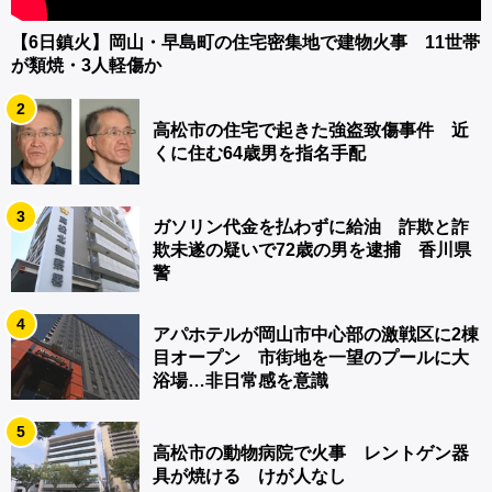
【6日鎮火】岡山・早島町の住宅密集地で建物火事 11世帯
が類焼・3人軽傷か
2
高松市の住宅で起きた強盗致傷事件 近
くに住む64歳男を指名手配
3
ガソリン代金を払わずに給油 詐欺と詐
欺未遂の疑いで72歳の男を逮捕 香川県
警
4
アパホテルが岡山市中心部の激戦区に2棟
目オープン 市街地を一望のプールに大
浴場…非日常感を意識
5
高松市の動物病院で火事 レントゲン器
具が焼ける けが人なし