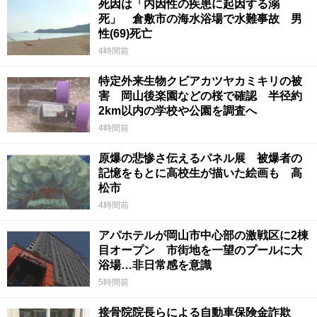
死因は「内因性の疾患に起因する溺
死」 倉敷市の海水浴場で水難事故 男
性(69)死亡
4時間前
特定外来生物クビアカツヤカミキリの被
害 岡山後楽園などの桜で確認 半径約
2km以内の学校や公園を調査へ
4時間前
原爆の悲惨さ伝えるパネル展 被爆者の
記憶をもとに高校生が描いた絵画も 高
松市
4時間前
アパホテルが岡山市中心部の激戦区に2棟
目オープン 市街地を一望のプールに大
浴場…非日常感を意識
5時間前
接骨院院長らによる自動車保険金詐欺