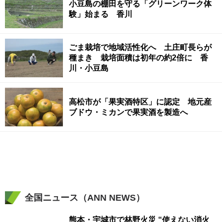
小豆島の棚田を守る「グリーンワーク体
験」始まる 香川
ごま栽培で地域活性化へ 土庄町長らが
種まき 栽培面積は初年の約2倍に 香
川・小豆島
高松市が「果実酒特区」に認定 地元産
ブドウ・ミカンで果実酒を製造へ
全国ニュース（ANN NEWS）
熊本・宇城市で林野火災 “使えない消火