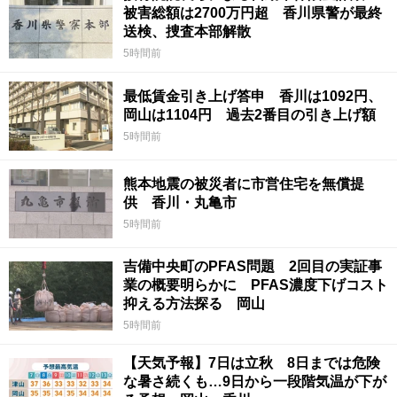
被害総額は2700万円超 香川県警が最終
送検、捜査本部解散
5時間前
最低賃金引き上げ答申 香川は1092円、
岡山は1104円 過去2番目の引き上げ額
5時間前
熊本地震の被災者に市営住宅を無償提
供 香川・丸亀市
5時間前
吉備中央町のPFAS問題 2回目の実証事
業の概要明らかに PFAS濃度下げコスト
抑える方法探る 岡山
5時間前
【天気予報】7日は立秋 8日までは危険
な暑さ続くも…9日から一段階気温が下が