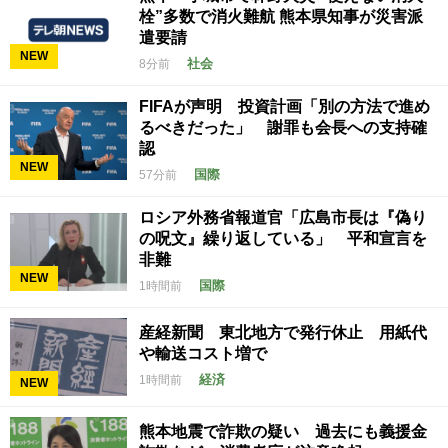
栓”多数で消火難航 熊本県知事が災害派
遣要請
NEW
社会
8分前
FIFAが声明 投資計画「別の方法で進め
るべきだった」 謝罪も会長への支持確
認
NEW
国際
57分前
ロシア外務省報道官「広島市長は『偽り
の呪文』繰り返している」 平和宣言を
非難
NEW
国際
1時間前
産経新聞 東北地方で発行休止 用紙代
や輸送コスト増で
経済
1時間前
NEW
熊本地震で詐欺の疑い 過去にも義援金