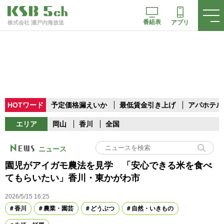
番組表
アプリ
株式会社 瀬戸内海放送
HOTワード
予定価格漏えいか
最低賃金引き上げ
アパホテル
エリア
岡山
香川
全国
ニュース
園児がアイガモ農法を見学 「安心できる米を食べ
てもらいたい」香川・東かがわ市
2026/5/15 16:25
香川
農業・園芸
どうぶつ
自然・いきもの