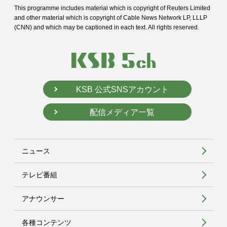
This programme includes material which is copyright of Reuters Limited
and
other material which is copyright of Cable News Network LP, LLLP
(CNN) and
which may be captioned in each text. All rights reserved.
KSB 公式SNSアカウント
配信メディア一覧
ニュース
テレビ番組
アナウンサー
各種コンテンツ