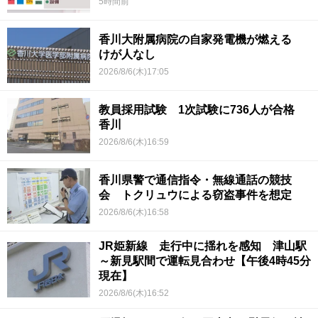
5時間前
香川大附属病院の自家発電機が燃える
けが人なし
2026/8/6(木)17:05
教員採用試験 1次試験に736人が合格
香川
2026/8/6(木)16:59
香川県警で通信指令・無線通話の競技
会 トクリュウによる窃盗事件を想定
2026/8/6(木)16:58
JR姫新線 走行中に揺れを感知 津山駅
～新見駅間で運転見合わせ【午後4時45分
現在】
2026/8/6(木)16:52