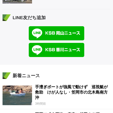
LINE友だち追加
新着ニュース
手漕ぎボートが強風で動けず 巡視艇が
救助 けが人なし・笠岡市の北木島南方
沖
3時間前