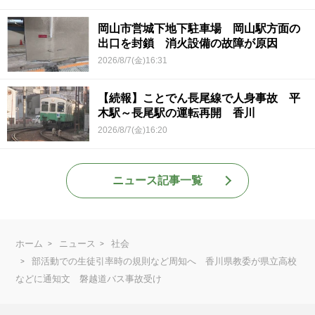
岡山市営城下地下駐車場 岡山駅方面の
出口を封鎖 消火設備の故障が原因
2026/8/7(金)16:31
【続報】ことでん長尾線で人身事故 平
木駅～長尾駅の運転再開 香川
2026/8/7(金)16:20
ニュース記事一覧
ホーム
ニュース
社会
部活動での生徒引率時の規則など周知へ 香川県教委が県立高校
などに通知文 磐越道バス事故受け