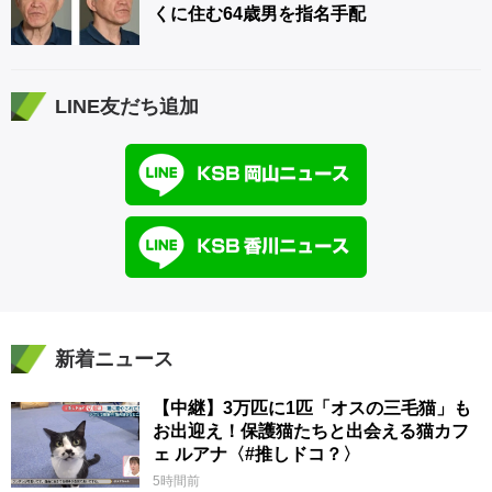
くに住む64歳男を指名手配
LINE友だち追加
新着ニュース
【中継】3万匹に1匹「オスの三毛猫」も
お出迎え！保護猫たちと出会える猫カフ
ェ ルアナ〈#推しドコ？〉
5時間前