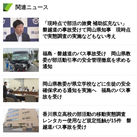
関連ニュース
「現時点で部活の旅費 補助拡充ない」
磐越道の事故受けて岡山県知事 現時点
で実態調査の実施などもない考え
福島・磐越道のバス事故受け 岡山県教
委が部活動引率の安全管理徹底を求める
通知
岡山県教委が県立学校などに生徒の安全
確保求める通知を実施へ 福島のバス事
故を受け
香川県立高校の部活動の移動実態調査
レンタカー使用など規定抵触が15件 磐
越道バス事故を受け