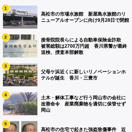
1
高松市の市場水族館 新屋島水族館のリ
ニューアルオープンに向け9月28日で閉館
2
接骨院院長らによる自動車保険金詐欺
被害総額は2700万円超 香川県警が最終
送検、捜査本部解散
3
父母ケ浜近くに新しいリノベーションホ
テルが誕生 香川・三豊市
4
土木・解体工事など行う岡山市の会社に
改善命令 産業廃棄物を適切に保管せず
岡山
5
高松市の住宅で起きた強盗致傷事件 近