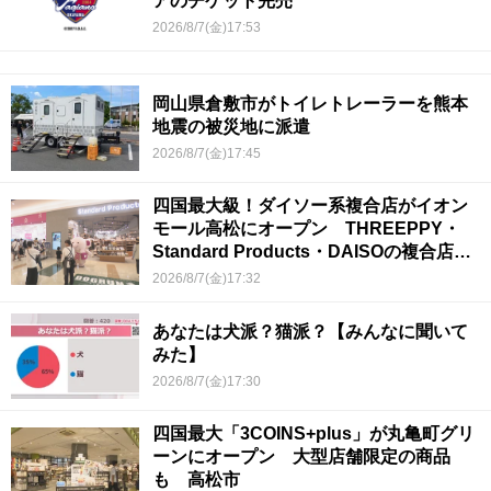
アのチケット完売
2026/8/7(金)17:53
岡山県倉敷市がトイレトレーラーを熊本
地震の被災地に派遣
2026/8/7(金)17:45
四国最大級！ダイソー系複合店がイオン
モール高松にオープン THREEPPY・
Standard Products・DAISOの複合店は
香川県初
2026/8/7(金)17:32
あなたは犬派？猫派？【みんなに聞いて
みた】
2026/8/7(金)17:30
四国最大「3COINS+plus」が丸亀町グリ
ーンにオープン 大型店舗限定の商品
も 高松市