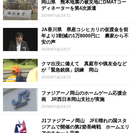
岡山県 熊本地震の被災地にDMATコー
ディネーターを第4次派遣
2026/8/7(金)18:31
JA香川県 県産コシヒカリの仮渡金を前
年より3割減の1万8000円に 農家から不
安の声
2026/8/7(金)18:27
クマ出没に備えて 真庭市や猟友会など
が「緊急銃猟」訓練 岡山
2026/8/7(金)18:23
ファジアーノ岡山のホームゲーム応援企
画 JR西日本岡山支社が実施
2026/8/7(金)18:14
J1ファジアーノ岡山 JFE晴れの国スタ
ジアムで開催の第2節長崎戦 ホームエリ