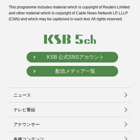
This programme includes material which is copyright of Reuters Limited
and
other material which is copyright of Cable News Network LP, LLLP
(CNN) and
which may be captioned in each text. All rights reserved.
KSB 公式SNSアカウント
配信メディア一覧
ニュース
テレビ番組
アナウンサー
各種コンテンツ