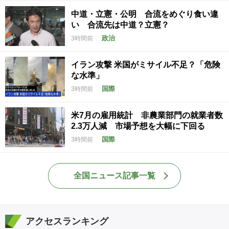
中道・立憲・公明 合流をめぐり食い違
い 合流先は中道？立憲？
政治
3時間前
イラン攻撃 米国がミサイル不足？「危険
な水準」
国際
3時間前
米7月の雇用統計 非農業部門の就業者数
2.3万人減 市場予想を大幅に下回る
国際
3時間前
全国ニュース記事一覧
アクセスランキング