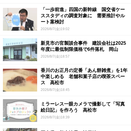
「一歩前進」四国の新幹線 国交省ケー
ススタディの調査対象に 需要推計やル
ート案検討
2026/8/7(金)19:02
新見市の官製談合事件 建設会社は2025
年度に最低制限価格で6件落札 岡山
2026/8/7(金)18:57
香川のお正月の定番「あん餅雑煮」を1年
中楽しめる 老舗和菓子店の喫茶スペー
ス 高松市
2026/8/7(金)18:45
ミラーレス一眼カメラで撮影して「写真
絵日記」を作ろう 高松市
2026/8/7(金)18:39