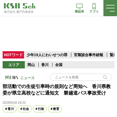
番組表
アプリ
株式会社 瀬戸内海放送
HOTワード
少年19人にわいせつの罪
官製談合事件続報
緊急
エリア
岡山
香川
全国
ニュース
部活動での生徒引率時の規則など周知へ 香川県教
委が県立高校などに通知文 磐越道バス事故受け
2026/5/18 18:22
香川
社会
行政
教育