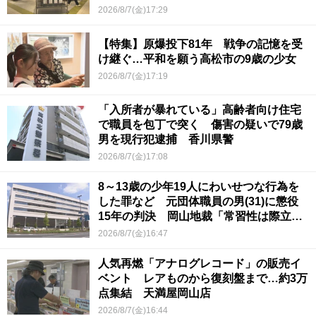
2026/8/7(金)17:29
【特集】原爆投下81年 戦争の記憶を受
け継ぐ…平和を願う高松市の9歳の少女
2026/8/7(金)17:19
「入所者が暴れている」高齢者向け住宅
で職員を包丁で突く 傷害の疑いで79歳
男を現行犯逮捕 香川県警
2026/8/7(金)17:08
8～13歳の少年19人にわいせつな行為を
した罪など 元団体職員の男(31)に懲役
15年の判決 岡山地裁「常習性は際立っ
ていて被害結果も非常に重い」
2026/8/7(金)16:47
人気再燃「アナログレコード」の販売イ
ベント レアものから復刻盤まで…約3万
点集結 天満屋岡山店
2026/8/7(金)16:44