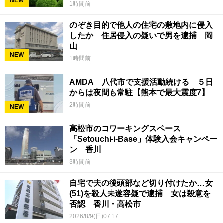
NEW
1時間前
のぞき目的で他人の住宅の敷地内に侵入
したか 住居侵入の疑いで男を逮捕 岡
山
NEW
1時間前
AMDA 八代市で支援活動続ける ５日
からは夜間も常駐【熊本で最大震度7】
2時間前
NEW
高松市のコワーキングスペース
「Setouchi-i-Base」体験入会キャンペー
ン 香川
3時間前
自宅で夫の後頭部など切り付けたか…女
(51)を殺人未遂容疑で逮捕 女は殺意を
否認 香川・高松市
2026/8/9(日)07:17