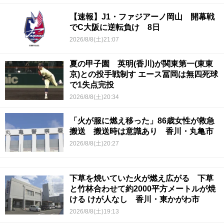
【速報】J1・ファジアーノ岡山 開幕戦
でC大阪に逆転負け 8日
2026/8/8(土)21:07
夏の甲子園 英明(香川)が関東第一(東東
京)との投手戦制す エース冨岡は無四死球
で1失点完投
2026/8/8(土)20:34
「火が服に燃え移った」86歳女性が救急
搬送 搬送時は意識あり 香川・丸亀市
2026/8/8(土)20:27
下草を焼いていた火が燃え広がる 下草
と竹林合わせて約2000平方メートルが焼
ける けが人なし 香川・東かがわ市
2026/8/8(土)19:13