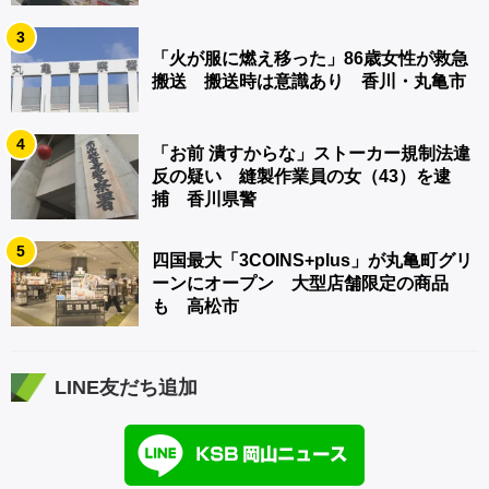
3
「火が服に燃え移った」86歳女性が救急
搬送 搬送時は意識あり 香川・丸亀市
4
「お前 潰すからな」ストーカー規制法違
反の疑い 縫製作業員の女（43）を逮
捕 香川県警
5
四国最大「3COINS+plus」が丸亀町グリ
ーンにオープン 大型店舗限定の商品
も 高松市
LINE友だち追加