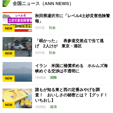
全国ニュース（ANN NEWS）
秋田県湯沢市に「レベル4土砂災害危険警
報」
社会
16分前
NEW
「眠かった」 表参道交差点で当て逃
げ 2人けが 東京・港区
社会
44分前
NEW
イラン 米国に補償求める ホルムズ海
峡めぐる交渉は不透明に
国際
1時間前
NEW
誰もが知る東と西の定番みやげを調
査！ おいしさの秘密とは？【グッド！
いちおし】
NEW
経済
1時間前