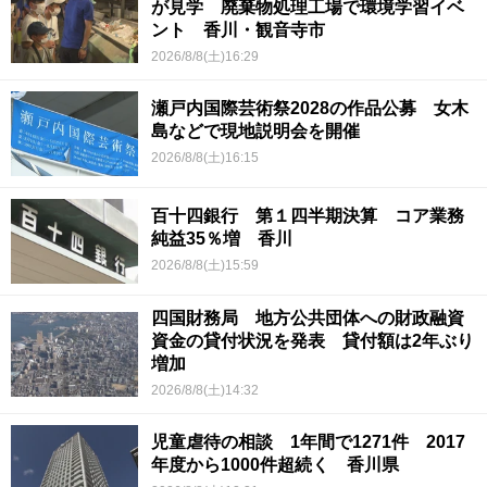
が見学 廃棄物処理工場で環境学習イベ
ント 香川・観音寺市
2026/8/8(土)16:29
瀬戸内国際芸術祭2028の作品公募 女木
島などで現地説明会を開催
2026/8/8(土)16:15
百十四銀行 第１四半期決算 コア業務
純益35％増 香川
2026/8/8(土)15:59
四国財務局 地方公共団体への財政融資
資金の貸付状況を発表 貸付額は2年ぶり
増加
2026/8/8(土)14:32
児童虐待の相談 1年間で1271件 2017
年度から1000件超続く 香川県