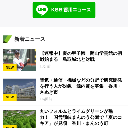
新着ニュース
【速報中】夏の甲子園 岡山学芸館の初
戦始まる 鳥取城北と対戦
18分前
NEW
電気・通信・機械などの分野で研究開発
を行う人が対象 源内賞を募集 香川・
さぬき市
NEW
1時間前
丸いフォルムとライムグリーンが魅
力！ 国営讃岐まんのう公園で「夏のコ
キア」が見頃 香川・まんのう町