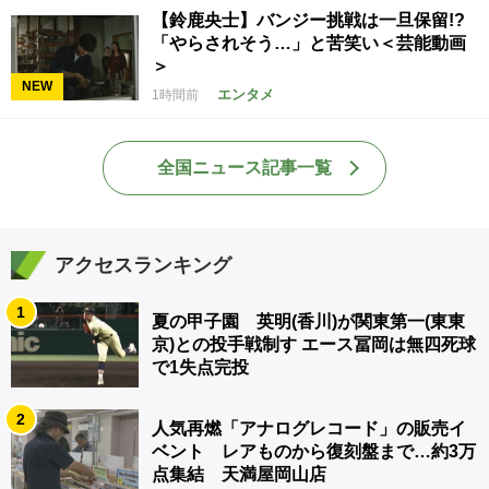
【鈴鹿央士】バンジー挑戦は一旦保留!?
「やらされそう…」と苦笑い＜芸能動画
＞
NEW
エンタメ
1時間前
全国ニュース記事一覧
アクセスランキング
1
夏の甲子園 英明(香川)が関東第一(東東
京)との投手戦制す エース冨岡は無四死球
で1失点完投
2
人気再燃「アナログレコード」の販売イ
ベント レアものから復刻盤まで…約3万
点集結 天満屋岡山店