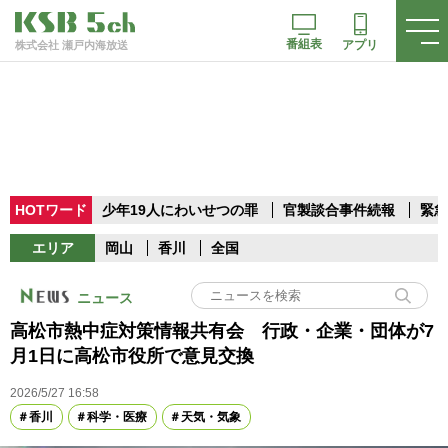
番組表
アプリ
株式会社 瀬戸内海放送
HOTワード
少年19人にわいせつの罪
官製談合事件続報
緊急
エリア
岡山
香川
全国
ニュース
高松市熱中症対策情報共有会 行政・企業・団体が7
月1日に高松市役所で意見交換
2026/5/27 16:58
香川
科学・医療
天気・気象