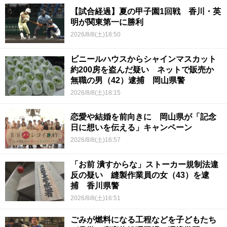
【試合経過】夏の甲子園1回戦 香川・英
明が関東第一に勝利
2026/8/8(土)18:50
ビニールハウスからシャインマスカット
約200房を盗んだ疑い ネットで販売か
無職の男（42）逮捕 岡山県警
2026/8/8(土)18:15
恋愛や結婚を前向きに 岡山県が「記念
日に想いを伝える」キャンペーン
2026/8/8(土)16:57
「お前 潰すからな」ストーカー規制法違
反の疑い 縫製作業員の女（43）を逮
捕 香川県警
2026/8/8(土)16:51
ごみが燃料になる工程などを子どもたち