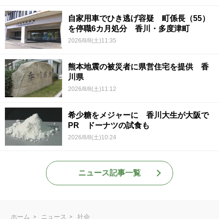
自家用車でひき逃げ容疑 町係長（55）
を停職6カ月処分 香川・多度津町
2026/8/8(土)11:35
熊本地震の被災者に県営住宅を提供 香
川県
2026/8/8(土)11:12
希少糖をメジャーに 香川大生が大阪で
PR ドーナツの試食も
2026/8/8(土)10:24
ニュース記事一覧
ホーム
ニュース
社会