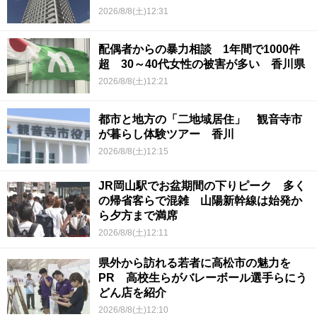
2026/8/8(土)12:31
配偶者からの暴力相談 1年間で1000件
超 30～40代女性の被害が多い 香川県
2026/8/8(土)12:21
都市と地方の「二地域居住」 観音寺市
が暮らし体験ツアー 香川
2026/8/8(土)12:15
JR岡山駅でお盆期間の下りピーク 多く
の帰省客らで混雑 山陽新幹線は始発か
ら夕方まで満席
2026/8/8(土)12:11
県外から訪れる若者に高松市の魅力を
PR 高校生らがバレーボール選手らにう
どん店を紹介
2026/8/8(土)12:10