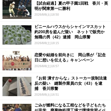
【試合経過】夏の甲子園1回戦 香川・英
明が関東第一に勝利
2026/8/8(土)18:50
ビニールハウスからシャインマスカット
約200房を盗んだ疑い ネットで販売か
無職の男（42）逮捕 岡山県警
2026/8/8(土)18:15
恋愛や結婚を前向きに 岡山県が「記念
日に想いを伝える」キャンペーン
2026/8/8(土)16:57
「お前 潰すからな」ストーカー規制法違
反の疑い 縫製作業員の女（43）を逮
捕 香川県警
2026/8/8(土)16:51
ごみが燃料になる工程などを子どもたち
が見学 廃棄物処理工場で環境学習イベ