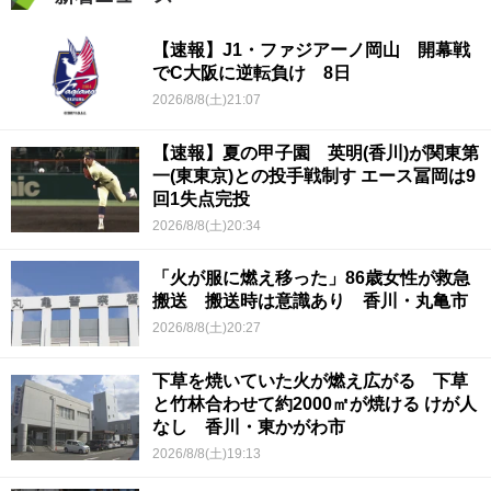
【速報】J1・ファジアーノ岡山 開幕戦
でC大阪に逆転負け 8日
2026/8/8(土)21:07
【速報】夏の甲子園 英明(香川)が関東第
一(東東京)との投手戦制す エース冨岡は9
回1失点完投
2026/8/8(土)20:34
「火が服に燃え移った」86歳女性が救急
搬送 搬送時は意識あり 香川・丸亀市
2026/8/8(土)20:27
下草を焼いていた火が燃え広がる 下草
と竹林合わせて約2000㎡が焼ける けが人
なし 香川・東かがわ市
2026/8/8(土)19:13