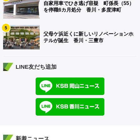
自家用車でひき逃げ容疑 町係長（55）
を停職6カ月処分 香川・多度津町
5
父母ケ浜近くに新しいリノベーションホ
テルが誕生 香川・三豊市
LINE友だち追加
新着ニュース