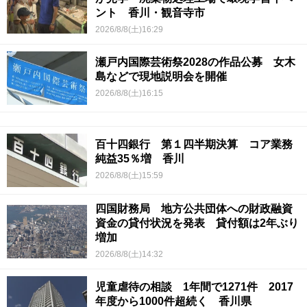
ント 香川・観音寺市
2026/8/8(土)16:29
瀬戸内国際芸術祭2028の作品公募 女木
島などで現地説明会を開催
2026/8/8(土)16:15
百十四銀行 第１四半期決算 コア業務
純益35％増 香川
2026/8/8(土)15:59
四国財務局 地方公共団体への財政融資
資金の貸付状況を発表 貸付額は2年ぶり
増加
2026/8/8(土)14:32
児童虐待の相談 1年間で1271件 2017
年度から1000件超続く 香川県