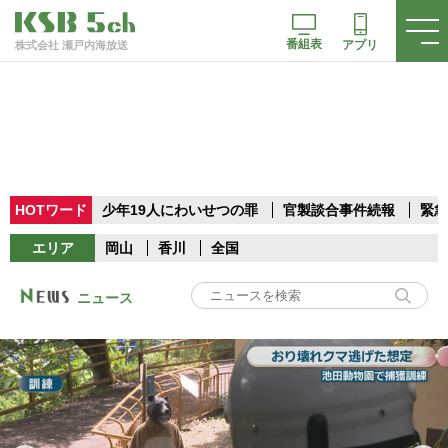
番組表
アプリ
株式会社 瀬戸内海放送
HOTワード
少年19人にわいせつの罪
官製談合事件続報
緊急
エリア
岡山
香川
全国
ニュース