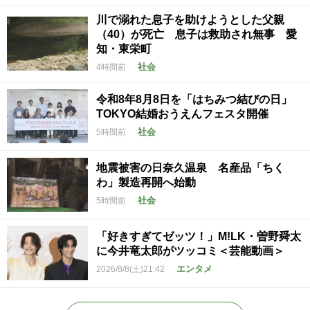
川で溺れた息子を助けようとした父親
（40）が死亡 息子は救助され無事 愛
知・東栄町
社会
4時間前
令和8年8月8日を「はちみつ結びの日」
TOKYO結婚おうえんフェスタ開催
社会
5時間前
地震被害の日奈久温泉 名産品「ちく
わ」製造再開へ始動
社会
5時間前
「好きすぎてゼッツ！」M!LK・曽野舜太
に今井竜太郎がツッコミ＜芸能動画＞
エンタメ
2026/8/8(土)21:42