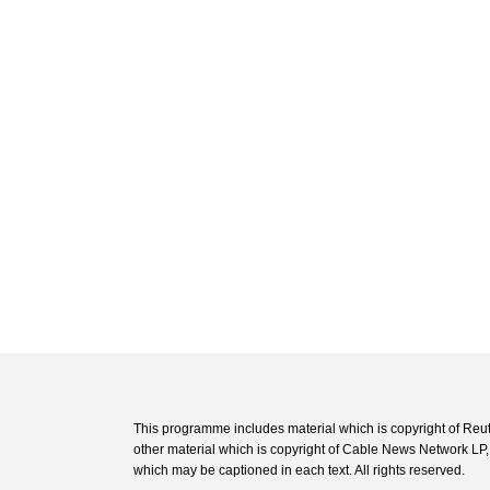
This programme includes material which is copyright of Reu
other material which is copyright of Cable News Network L
which may be captioned in each text. All rights reserved.