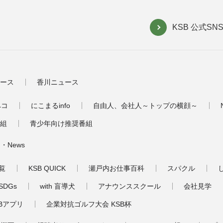
KSB 公式S
ース
香川ニュース
ペコ
にこまるinfo
自由人、会社人～トップの横顔～
番組
青少年向け推奨番組
・News
覧
KSB QUICK
瀬戸内お仕事百科
スパクル
DGs
with 盲導犬
アナウンススクール
会社見学
KSBアプリ
企業対抗ゴルフ大会 KSB杯