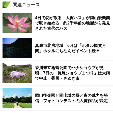
関連ニュース
4日で花が散る「大賀ハス」が岡山後楽園
で咲き始める 約2千年前の地層から発見
された古代のハス
真庭市北房地域 6月は「ホタル観賞月
間」ホタルにちなんだイベント続々
香川県立亀鶴公園でハナショウブが見
頃 7日の「長尾ショウブまつり」は大雨
で中止 香川・さぬき市
岡山後楽園と岡山城の昼と夜の魅力を発
信 フォトコンテストの入賞作品が決定