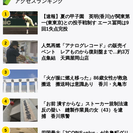
アクセスランキング
1
【速報】夏の甲子園 英明(香川)が関東第
一(東東京)との投手戦制す エース冨岡は9
回1失点完投
2
人気再燃「アナログレコード」の販売イ
ベント レアものから復刻盤まで…約3万
点集結 天満屋岡山店
3
「火が服に燃え移った」86歳女性が救急
搬送 搬送時は意識あり 香川・丸亀市
4
「お前 潰すからな」ストーカー規制法違
反の疑い 縫製作業員の女（43）を逮
捕 香川県警
5
四国最大「3COINS+plus」が丸亀町グリ