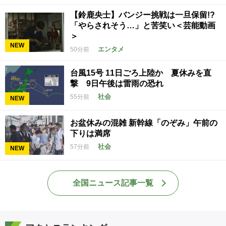
【鈴鹿央士】バンジー挑戦は一旦保留!?
「やらされそう…」と苦笑い＜芸能動画
＞
NEW
エンタメ
50分前
台風15号 11日ごろ上陸か 夏休みを直
撃 9日午後は雷雨の恐れ
社会
55分前
NEW
お盆休みの混雑 新幹線「のぞみ」午前の
下りは満席
社会
57分前
NEW
全国ニュース記事一覧