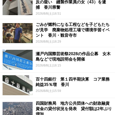
反の疑い 縫製作業員の女（43）を逮
捕 香川県警
2026/8/8(土)16:51
ごみが燃料になる工程などを子どもたち
が見学 廃棄物処理工場で環境学習イベ
ント 香川・観音寺市
2026/8/8(土)16:29
瀬戸内国際芸術祭2028の作品公募 女木
島などで現地説明会を開催
2026/8/8(土)16:15
百十四銀行 第１四半期決算 コア業務
純益35％増 香川
2026/8/8(土)15:59
四国財務局 地方公共団体への財政融資
資金の貸付状況を発表 貸付額は2年ぶり
増加