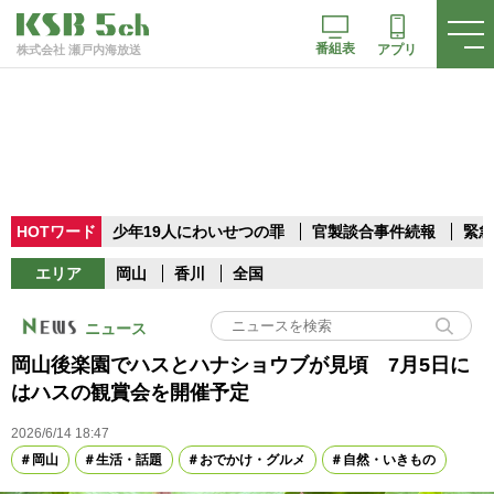
番組表
アプリ
株式会社 瀬戸内海放送
HOTワード
少年19人にわいせつの罪
官製談合事件続報
緊急
エリア
岡山
香川
全国
ニュース
岡山後楽園でハスとハナショウブが見頃 7月5日に
はハスの観賞会を開催予定
2026/6/14 18:47
岡山
生活・話題
おでかけ・グルメ
自然・いきもの