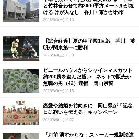
と竹林合わせて約2000平方メートルが焼
ける けが人なし 香川・東かがわ市
2026/8/8(土)19:13
【試合経過】夏の甲子園1回戦 香川・英
明が関東第一に勝利
2026/8/8(土)18:50
ビニールハウスからシャインマスカット
約200房を盗んだ疑い ネットで販売か
無職の男（42）逮捕 岡山県警
2026/8/8(土)18:15
恋愛や結婚を前向きに 岡山県が「記念
日に想いを伝える」キャンペーン
2026/8/8(土)16:57
「お前 潰すからな」ストーカー規制法違