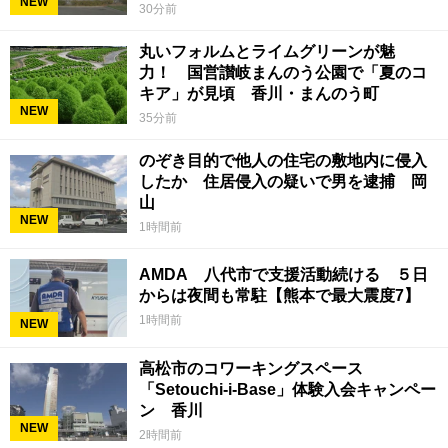
NEW
30分前
丸いフォルムとライムグリーンが魅
力！ 国営讃岐まんのう公園で「夏のコ
キア」が見頃 香川・まんのう町
NEW
35分前
のぞき目的で他人の住宅の敷地内に侵入
したか 住居侵入の疑いで男を逮捕 岡
山
NEW
1時間前
AMDA 八代市で支援活動続ける ５日
からは夜間も常駐【熊本で最大震度7】
1時間前
NEW
高松市のコワーキングスペース
「Setouchi-i-Base」体験入会キャンペー
ン 香川
NEW
2時間前