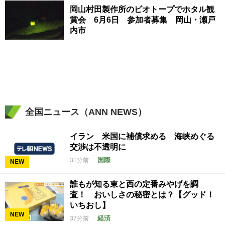
岡山村田製作所のビオトープでホタル観
賞会 6月6日 参加者募集 岡山・瀬戸
内市
全国ニュース（ANN NEWS）
イラン 米国に補償求める 海峡めぐる
交渉は不透明に
国際
31分前
NEW
誰もが知る東と西の定番みやげを調
査！ おいしさの秘密とは？【グッド！
いちおし】
NEW
経済
37分前