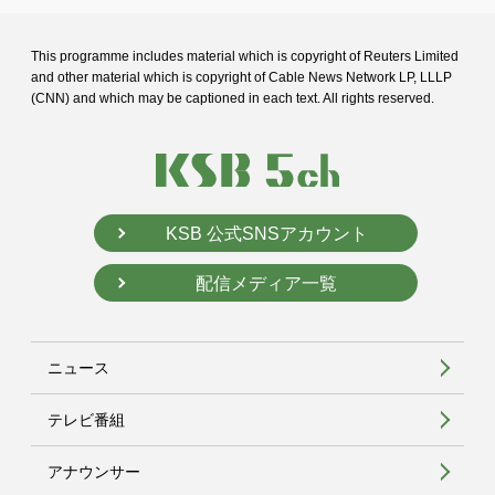
This programme includes material which is copyright of Reuters Limited
and
other material which is copyright of Cable News Network LP, LLLP
(CNN) and
which may be captioned in each text. All rights reserved.
KSB 公式SNSアカウント
配信メディア一覧
ニュース
テレビ番組
アナウンサー