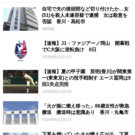
自宅で夫の後頭部など切り付けたか…女
(51)を殺人未遂容疑で逮捕 女は殺意を
否認 香川・高松市
5時間前
【速報】J1・ファジアーノ岡山 開幕戦
でC大阪に逆転負け 8日
2026/8/8(土)21:07
【速報】夏の甲子園 英明(香川)が関東第
一(東東京)との投手戦制す エース冨岡は9
回1失点完投
2026/8/8(土)20:34
「火が服に燃え移った」86歳女性が救急
搬送 搬送時は意識あり 香川・丸亀市
2026/8/8(土)20:27
下草を焼いていた火が燃え広がる 下草