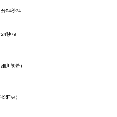
分04秒74
4秒79
・細川初希）
平松莉央）