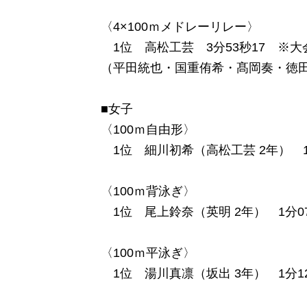
〈4×100ｍメドレーリレー〉
1位 高松工芸 3分53秒17 ※大
（平田統也・国重侑希・髙岡奏・徳
■女子
〈100ｍ自由形〉
1位 細川初希（高松工芸 2年） 1
〈100ｍ背泳ぎ〉
1位 尾上鈴奈（英明 2年） 1分07
〈100ｍ平泳ぎ〉
1位 湯川真凛（坂出 3年） 1分12