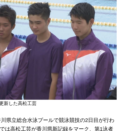
を更新した高松工芸
、香川県立総合水泳プールで競泳競技の2日目が行わ
レーでは高松工芸が香川県新記録をマーク、第1泳者