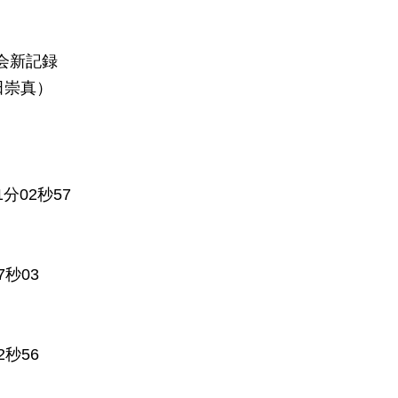
会新記録
田崇真）
分02秒57
秒03
秒56