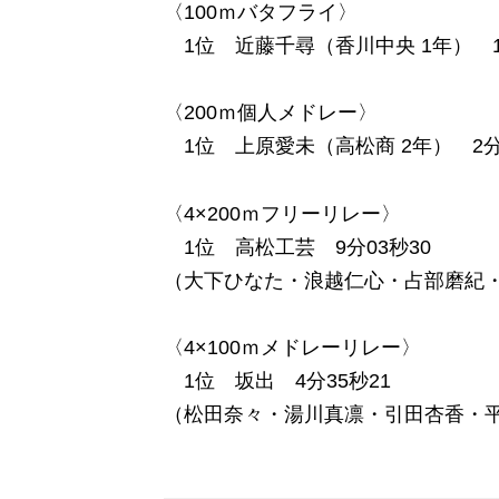
〈100ｍバタフライ〉
1位 近藤千尋（香川中央 1年） 1
〈200ｍ個人メドレー〉
1位 上原愛未（高松商 2年） 2分2
〈4×200ｍフリーリレー〉
1位 高松工芸 9分03秒30
（大下ひなた・浪越仁心・占部磨紀
〈4×100ｍメドレーリレー〉
1位 坂出 4分35秒21
（松田奈々・湯川真凛・引田杏香・