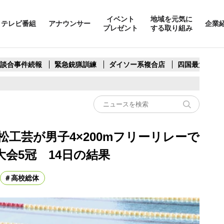
イベント
地域を元気に
テレビ番組
アナウンサー
企業
プレゼント
する取り組み
製談合事件続報
緊急銃猟訓練
ダイソー系複合店
四国最大スリ
松工芸が男子4×200mフリーリレーで
会5冠 14日の結果
高校総体