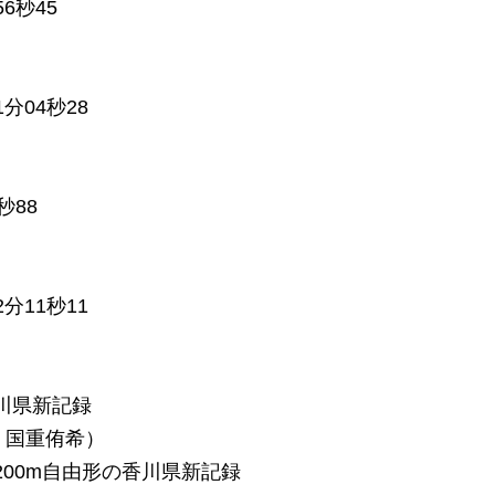
6秒45
分04秒28
秒88
分11秒11
川県新記録
・国重侑希）
200m自由形の香川県新記録