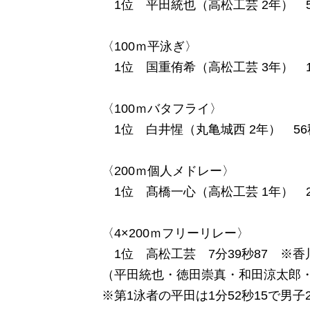
1位 平田統也（高松工芸 2年） 5
〈100ｍ平泳ぎ〉
1位 国重侑希（高松工芸 3年） 1
〈100ｍバタフライ〉
1位 白井惺（丸亀城西 2年） 56
〈200ｍ個人メドレー〉
1位 髙橋一心（高松工芸 1年） 2
〈4×200ｍフリーリレー〉
1位 高松工芸 7分39秒87 ※香
（平田統也・徳田崇真・和田涼太郎
※第1泳者の平田は1分52秒15で男子