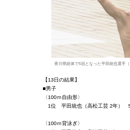
香川県総体で5冠となった平田統也選手（
【13日の結果】
■男子
〈100ｍ自由形〉
1位 平田統也（高松工芸 2年） 5
〈100ｍ背泳ぎ〉