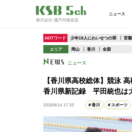
ニュース
株式会社 瀬戸内海放送
HOTワード
少年19人にわいせつの罪
官
エリア
岡山
香川
全国
ニュース
【香川県高校総体】競泳 高
香川県新記録 平田統也は大
2026/6/14 17:33
香川
スポーツ