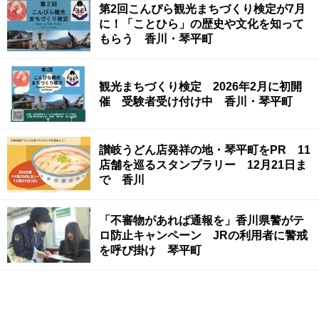
第2回こんぴら観光まちづくり検定が7月
に！「ことひら」の歴史や文化を知って
もらう 香川・琴平町
観光まちづくり検定 2026年2月に初開
催 受験者受け付け中 香川・琴平町
讃岐うどん店発祥の地・琴平町をPR 11
店舗を巡るスタンプラリー 12月21日ま
で 香川
「不審物があれば通報を」香川県警がテ
ロ防止キャンペーン JRの利用者に警戒
を呼び掛け 琴平町