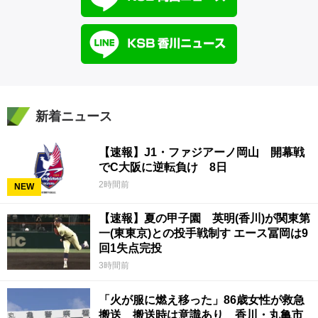
新着ニュース
【速報】J1・ファジアーノ岡山 開幕戦
でC大阪に逆転負け 8日
2時間前
NEW
【速報】夏の甲子園 英明(香川)が関東第
一(東東京)との投手戦制す エース冨岡は9
回1失点完投
3時間前
「火が服に燃え移った」86歳女性が救急
搬送 搬送時は意識あり 香川・丸亀市