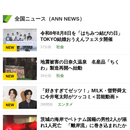
全国ニュース（ANN NEWS）
令和8年8月8日を「はちみつ結びの日」
TOKYO結婚おうえんフェスタ開催
社会
37分前
NEW
地震被害の日奈久温泉 名産品「ちく
わ」製造再開へ始動
社会
38分前
NEW
「好きすぎてゼッツ！」M!LK・曽野舜太
に今井竜太郎がツッコミ＜芸能動画＞
エンタメ
2時間前
NEW
茨城の海岸でベトナム国籍の男性2人が溺
れ1人死亡 「離岸流」に巻き込まれたか