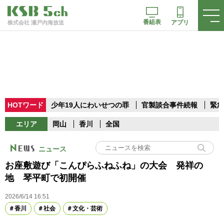
番組表
アプリ
株式会社 瀬戸内海放送
HOTワード
少年19人にわいせつの罪
官製談合事件続報
緊急
エリア
岡山
香川
全国
ニュース
お座敷遊び「こんぴらふねふね」の大会 発祥の
地 琴平町で初開催
2026/6/14 16:51
香川
社会
文化・芸術