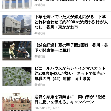
3時間前
下草を焼いていた火が燃え広がる 下草
と竹林合わせて約2000㎡が焼ける けが人
なし 香川・東かがわ市
4時間前
【試合経過】夏の甲子園1回戦 香川・英
明が関東第一に勝利
4時間前
ビニールハウスからシャインマスカット
約200房を盗んだ疑い ネットで販売か
無職の男（42）逮捕 岡山県警
5時間前
恋愛や結婚を前向きに 岡山県が「記念
日に想いを伝える」キャンペーン
2026/8/8(土)16:57