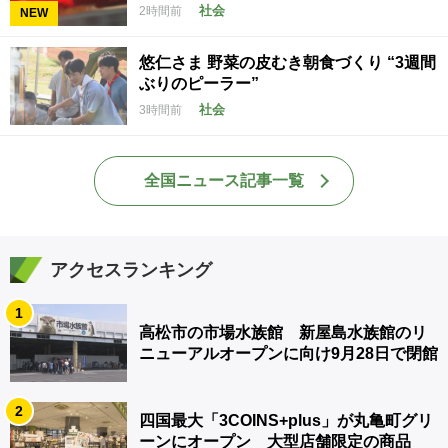
社会
2時間前
NEW
悠仁さま 野菜の皮むき朝食づくり “3週間
ぶりのピーラー”
社会
3時間前
全国ニュース記事一覧
アクセスランキング
1
高松市の市場水族館 新屋島水族館のリ
ニューアルオープンに向け9月28日で閉館
2
四国最大「3COINS+plus」が丸亀町グリ
ーンにオープン 大型店舗限定の商品