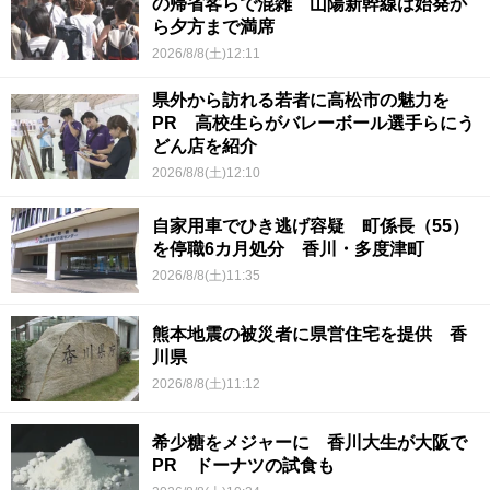
の帰省客らで混雑 山陽新幹線は始発か
ら夕方まで満席
2026/8/8(土)12:11
県外から訪れる若者に高松市の魅力を
PR 高校生らがバレーボール選手らにう
どん店を紹介
2026/8/8(土)12:10
自家用車でひき逃げ容疑 町係長（55）
を停職6カ月処分 香川・多度津町
2026/8/8(土)11:35
熊本地震の被災者に県営住宅を提供 香
川県
2026/8/8(土)11:12
希少糖をメジャーに 香川大生が大阪で
PR ドーナツの試食も