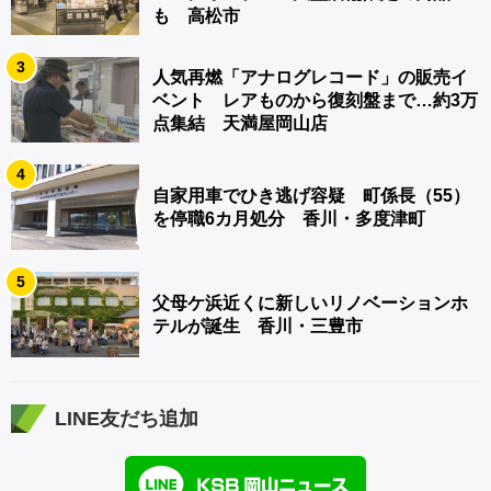
も 高松市
3
人気再燃「アナログレコード」の販売イ
ベント レアものから復刻盤まで…約3万
点集結 天満屋岡山店
4
自家用車でひき逃げ容疑 町係長（55）
を停職6カ月処分 香川・多度津町
5
父母ケ浜近くに新しいリノベーションホ
テルが誕生 香川・三豊市
LINE友だち追加