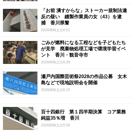
「お前 潰すからな」ストーカー規制法違
反の疑い 縫製作業員の女（43）を逮
捕 香川県警
2026/8/8(土)16:51
ごみが燃料になる工程などを子どもたち
が見学 廃棄物処理工場で環境学習イベ
ント 香川・観音寺市
2026/8/8(土)16:29
瀬戸内国際芸術祭2028の作品公募 女木
島などで現地説明会を開催
2026/8/8(土)16:15
百十四銀行 第１四半期決算 コア業務
純益35％増 香川
2026/8/8(土)15:59