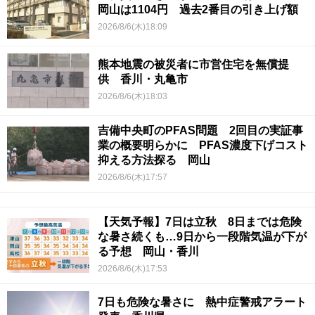
岡山は1104円 過去2番目の引き上げ額
2026/8/6(木)18:09
熊本地震の被災者に市営住宅を無償提
供 香川・丸亀市
2026/8/6(木)18:03
吉備中央町のPFAS問題 2回目の実証事
業の概要明らかに PFAS濃度下げコスト
抑える方法探る 岡山
2026/8/6(木)17:57
【天気予報】7日は立秋 8日までは危険
な暑さ続くも…9日から一段階気温が下が
る予想 岡山・香川
2026/8/6(木)17:53
7日も危険な暑さに 熱中症警戒アラート