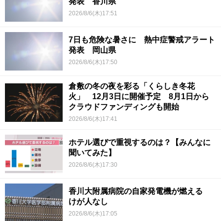
発表 香川県
2026/8/6(木)17:51
7日も危険な暑さに 熱中症警戒アラート
発表 岡山県
2026/8/6(木)17:50
倉敷の冬の夜を彩る「くらしき冬花
火」 12月3日に開催予定 8月1日から
クラウドファンディングも開始
2026/8/6(木)17:41
ホテル選びで重視するのは？【みんなに
聞いてみた】
2026/8/6(木)17:30
香川大附属病院の自家発電機が燃える
けが人なし
2026/8/6(木)17:05