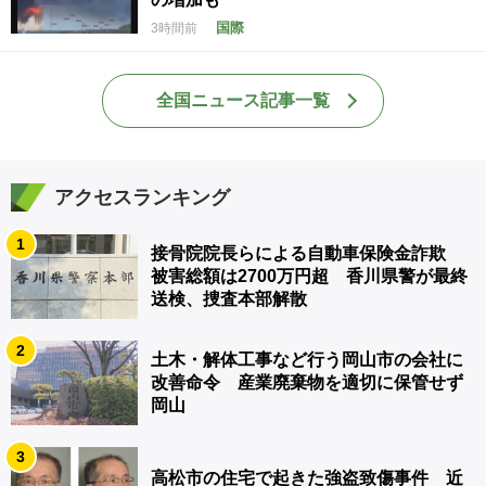
国際
3時間前
全国ニュース記事一覧
アクセスランキング
1
接骨院院長らによる自動車保険金詐欺
被害総額は2700万円超 香川県警が最終
送検、捜査本部解散
2
土木・解体工事など行う岡山市の会社に
改善命令 産業廃棄物を適切に保管せず
岡山
3
高松市の住宅で起きた強盗致傷事件 近