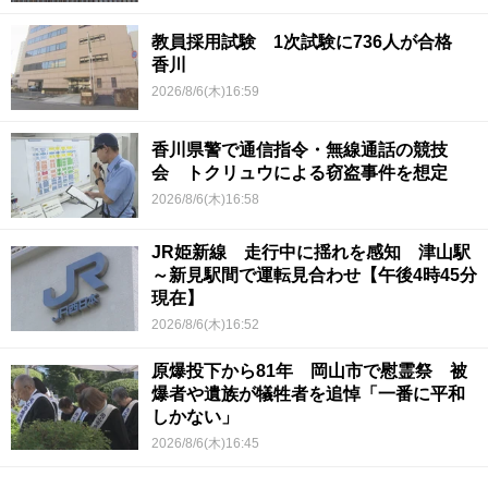
教員採用試験 1次試験に736人が合格
香川
2026/8/6(木)16:59
香川県警で通信指令・無線通話の競技
会 トクリュウによる窃盗事件を想定
2026/8/6(木)16:58
JR姫新線 走行中に揺れを感知 津山駅
～新見駅間で運転見合わせ【午後4時45分
現在】
2026/8/6(木)16:52
原爆投下から81年 岡山市で慰霊祭 被
爆者や遺族が犠牲者を追悼「一番に平和
しかない」
2026/8/6(木)16:45