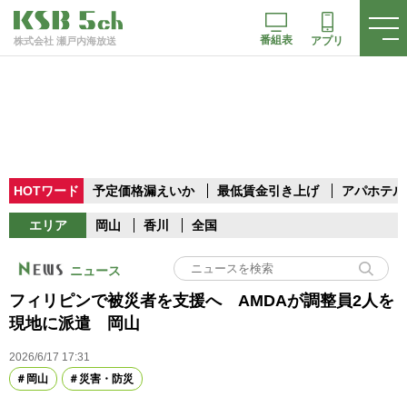
番組表
アプリ
株式会社 瀬戸内海放送
HOTワード
予定価格漏えいか
最低賃金引き上げ
アパホテル
エリア
岡山
香川
全国
ニュース
フィリピンで被災者を支援へ AMDAが調整員2人を
現地に派遣 岡山
2026/6/17 17:31
岡山
災害・防災