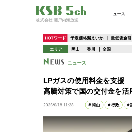
ニュース
株式会社 瀬戸内海放送
HOTワード
予定価格漏えいか
最低賃金引
エリア
岡山
香川
全国
ニュース
LPガスの使用料金を支援
高騰対策で国の交付金を活
2026/6/18 11:28
岡山
行政