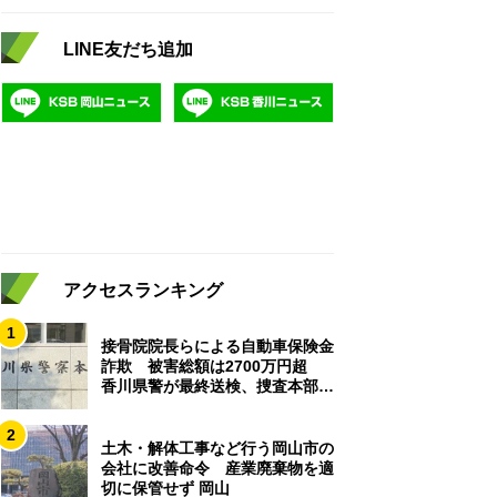
LINE友だち追加
アクセスランキング
1
接骨院院長らによる自動車保険金
詐欺 被害総額は2700万円超
香川県警が最終送検、捜査本部解
散
2
土木・解体工事など行う岡山市の
会社に改善命令 産業廃棄物を適
切に保管せず 岡山