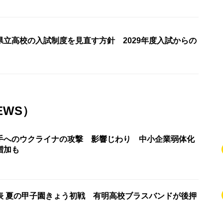
県立高校の入試制度を見直す方針 2029年度入試からの
EWS）
手へのウクライナの攻撃 影響じわり 中小企業弱体化
増加も
表 夏の甲子園きょう初戦 有明高校ブラスバンドが後押