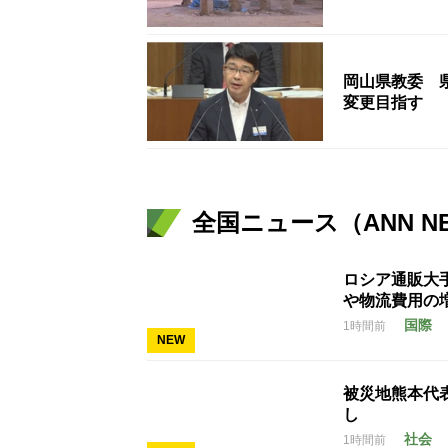
岡山県教委 
変更目指す
全国ニュース（ANN N
ロシア通販大
や物流費用の
国際
1時間前
NEW
被災地熊本代
し
社会
1時間前