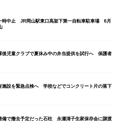
一時中止 JR岡山駅東口高架下第一自転車駐車場 6月
山
課後児童クラブで夏休み中の弁当提供を試行へ 保護者
有施設を緊急点検へ 学校などでコンクリート片の落下
整備で撤去予定だった石柱 永瀬清子生家保存会に譲渡