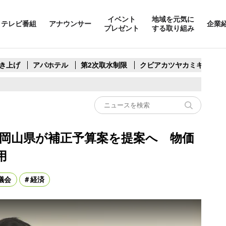
イベント
地域を元気に
テレビ番組
アナウンサー
企業
プレゼント
する取り組み
き上げ
アパホテル
第2次取水制限
クビアカツヤカミキリ
 岡山県が補正予算案を提案へ 物価
用
議会
経済