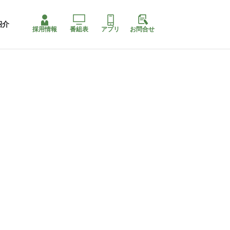
紹介
採用情報
番組表
アプリ
お問合せ
ももちゃり停止