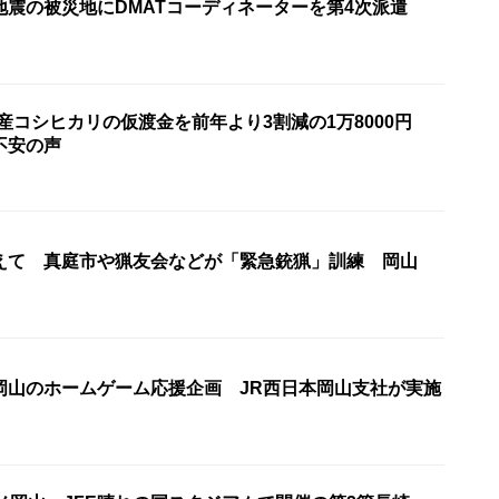
地震の被災地にDMATコーディネーターを第4次派遣
産コシヒカリの仮渡金を前年より3割減の1万8000円
不安の声
えて 真庭市や猟友会などが「緊急銃猟」訓練 岡山
岡山のホームゲーム応援企画 JR西日本岡山支社が実施