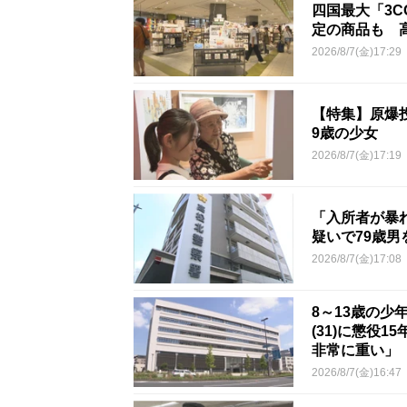
四国最大「3C
定の商品も 
2026/8/7(金)17:29
【特集】原爆
9歳の少女
2026/8/7(金)17:19
「入所者が暴
疑いで79歳
2026/8/7(金)17:08
8～13歳の少
(31)に懲役
非常に重い」
2026/8/7(金)16:47