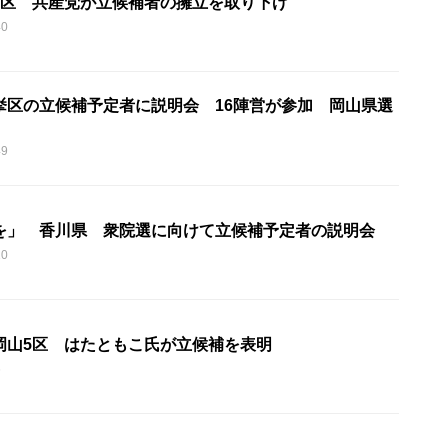
4区 共産党が立候補者の擁立を取り下げ
40
挙区の立候補予定者に説明会 16陣営が参加 岡山県選
49
を」 香川県 衆院選に向けて立候補予定者の説明会
10
岡山5区 はたともこ氏が立候補を表明
6