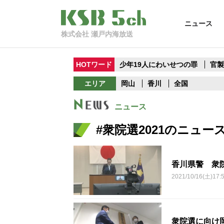
ニュース
株式会社 瀬戸内海放送
HOTワード
少年19人にわいせつの罪
官
エリア
岡山
香川
全国
ニュース
#衆院選2021のニュー
香川県警 衆
2021/10/16(土)17:
衆院選に向け