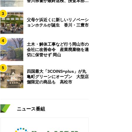
香川県警が最終送検、捜査本部解
散
3
父母ケ浜近くに新しいリノベーシ
ョンホテルが誕生 香川・三豊市
4
土木・解体工事など行う岡山市の
会社に改善命令 産業廃棄物を適
切に保管せず 岡山
5
四国最大「3COINS+plus」が丸
亀町グリーンにオープン 大型店
舗限定の商品も 高松市
ニュース番組