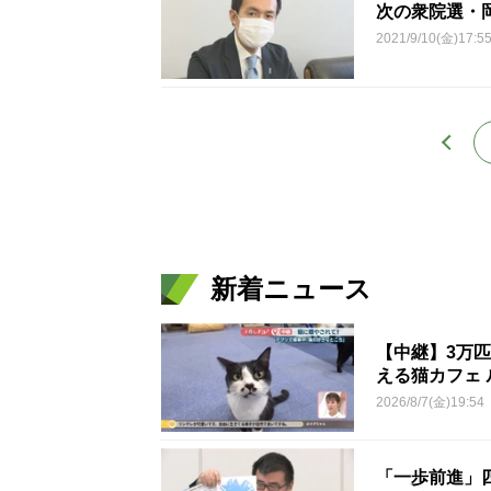
次の衆院選・
2021/9/10(金)17:5
新着ニュース
【中継】3万
える猫カフェ 
2026/8/7(金)19:54
「一歩前進」