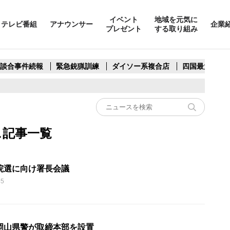
イベント
地域を元気に
テレビ番組
アナウンサー
企業
プレゼント
する取り組み
製談合事件続報
緊急銃猟訓練
ダイソー系複合店
四国最大スリ
ス記事一覧
院選に向け署長会議
55
岡山県警が取締本部を設置