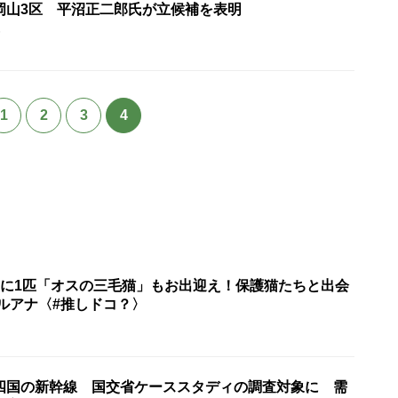
岡山3区 平沼正二郎氏が立候補を表明
5
1
2
3
4
匹に1匹「オスの三毛猫」もお出迎え！保護猫たちと出会
ルアナ〈#推しドコ？〉
四国の新幹線 国交省ケーススタディの調査対象に 需