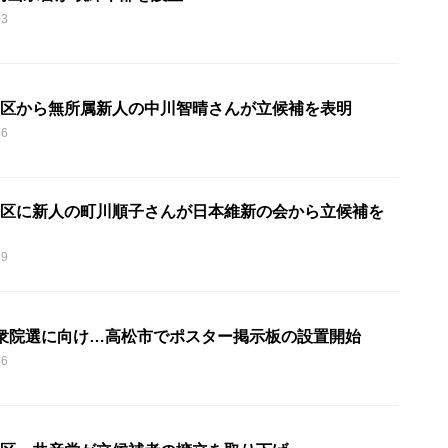
03
4区から無所属新人の中川智晴さんが立候補を表明
36
1区に新人の町川順子さんが日本維新の会から立候補を
29
の衆院選に向け…高松市でポスター掲示板の設置開始
46