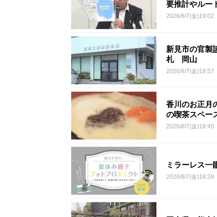
要推計やルー
2026/8/7(金)19:02
新見市の官製談
札 岡山
2026/8/7(金)18:57
香川のお正月
の喫茶スペー
2026/8/7(金)18:45
ミラーレス一
2026/8/7(金)18:39