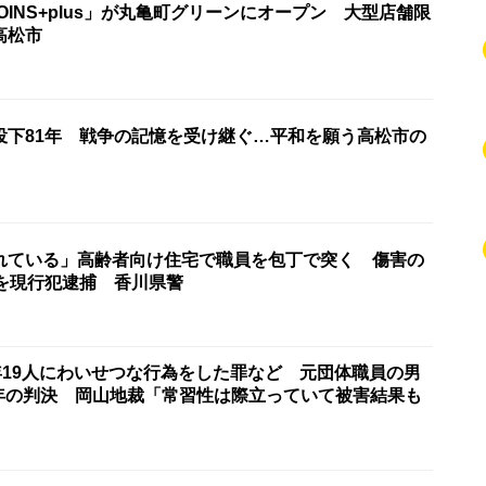
OINS+plus」が丸亀町グリーンにオープン 大型店舗限
高松市
投下81年 戦争の記憶を受け継ぐ…平和を願う高松市の
れている」高齢者向け住宅で職員を包丁で突く 傷害の
男を現行犯逮捕 香川県警
年19人にわいせつな行為をした罪など 元団体職員の男
15年の判決 岡山地裁「常習性は際立っていて被害結果も