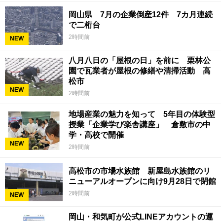
岡山県 7月の企業倒産12件 7カ月連続
で二桁台
2時間前
NEW
八月八日の「屋根の日」を前に 栗林公
園で瓦業者が屋根の修繕や清掃活動 高
松市
NEW
2時間前
地場産業の魅力を知って 5年目の体験型
授業「企業学び楽舎講座」 倉敷市の中
学・高校で開催
NEW
2時間前
高松市の市場水族館 新屋島水族館のリ
ニューアルオープンに向け9月28日で閉館
2時間前
NEW
岡山・和気町が公式LINEアカウントの運