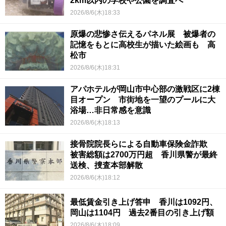
2km以内の学校や公園を調査へ
2026/8/6(木)18:33
原爆の悲惨さ伝えるパネル展 被爆者の
記憶をもとに高校生が描いた絵画も 高
松市
2026/8/6(木)18:31
アパホテルが岡山市中心部の激戦区に2棟
目オープン 市街地を一望のプールに大
浴場…非日常感を意識
2026/8/6(木)18:13
接骨院院長らによる自動車保険金詐欺
被害総額は2700万円超 香川県警が最終
送検、捜査本部解散
2026/8/6(木)18:12
最低賃金引き上げ答申 香川は1092円、
岡山は1104円 過去2番目の引き上げ額
2026/8/6(木)18:09