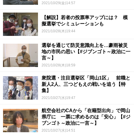
2021/10/29(金)14:57
【解説】若者の投票率アップには？ 模
擬選挙でシミュレーションも
2021/10/28(木)19:44
選挙を通じて防災意識向上を…豪雨被災
地の市民の思い【#ジブンゴト～政治に一
言～】
2021/10/28(木)18:59
衆院選・注目選挙区「岡山1区」 前職と
新人2人、三つどもえの戦いを追う【特
集】
2021/10/27(水)19:47
航空会社のCAから「在籍型出向」で岡山
県庁に 一票に求めるのは「安心」【#ジ
ブンゴト～政治に一言～】
2021/10/27(水)14:51