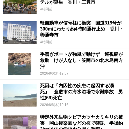
テルが誕生 香川・三豊市
4時間前
軽自動車が信号柱に衝突 国道319号が
300mにわたり約4時間通行止め 香川・
善通寺市
4時間前
手漕ぎボートが強風で動けず 巡視艇が
救助 けが人なし・笠岡市の北木島南方
沖
2026/8/6(木)19:57
死因は「内因性の疾患に起因する溺
死」 倉敷市の海水浴場で水難事故 男
性(69)死亡
2026/8/6(木)19:16
特定外来生物クビアカツヤカミキリの被
害 岡山後楽園などの桜で確認 半径約