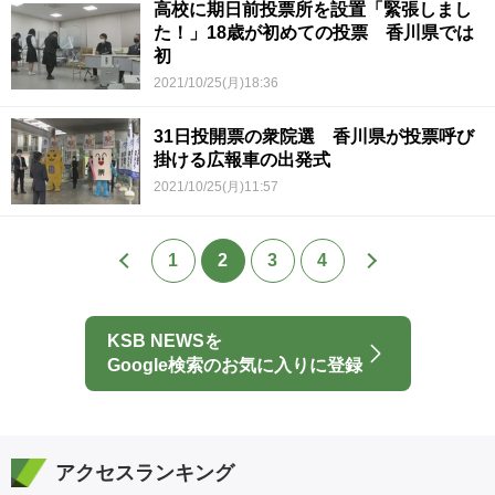
高校に期日前投票所を設置「緊張しまし
た！」18歳が初めての投票 香川県では
初
2021/10/25(月)18:36
31日投開票の衆院選 香川県が投票呼び
掛ける広報車の出発式
2021/10/25(月)11:57
1
2
3
4
KSB NEWSを
Google検索のお気に入りに登録
アクセスランキング