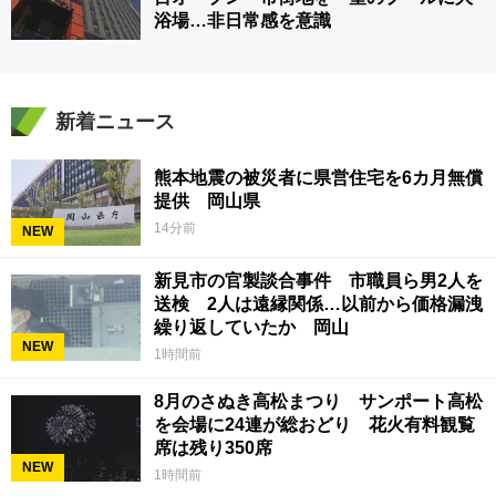
浴場…非日常感を意識
新着ニュース
熊本地震の被災者に県営住宅を6カ月無償
提供 岡山県
14分前
NEW
新見市の官製談合事件 市職員ら男2人を
送検 2人は遠縁関係…以前から価格漏洩
繰り返していたか 岡山
NEW
1時間前
8月のさぬき高松まつり サンポート高松
を会場に24連が総おどり 花火有料観覧
席は残り350席
NEW
1時間前