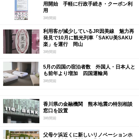
用開始 手軽に行政手続き・クーポン利
用
3時間前
利用客が減少しているJR因美線 魅力再
発見で10月に観光列車「SAKU美SAKU
楽」を運行 岡山
3時間前
5月の四国の宿泊者数 外国人・日本人と
も前年より増加 四国運輸局
3時間前
香川県の金融機関 熊本地震の特別相談
窓口を設置
3時間前
父母ケ浜近くに新しいリノベーションホ