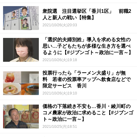
衆院選 注目選挙区「香川1区」 前職2
人と新人の戦い【特集】
2021/10/26(火)20:03
「選択的夫婦別姓」導入を求める女性の
思い…子どもたちが多様な生き方を選べ
るように【#ジブンゴト～政治に一言～】
2021/10/26(火)19:18
投票行ったら「ラーメン大盛り」が無
料 若者の投票率アップへ飲食店などで
限定サービス 香川
2021/10/26(火)19:10
価格の下落続き不安も…香川・綾川町の
コメ農家が政治に求めること【#ジブンゴ
ト～政治に一言～】
2021/10/25(月)18:51