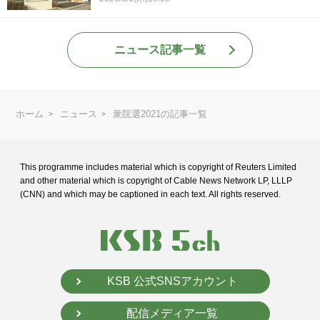
ニュース記事一覧
ホーム
ニュース
衆院選2021の記事一覧
This programme includes material which is copyright of Reuters Limited
and
other material which is copyright of Cable News Network LP, LLLP
(CNN) and
which may be captioned in each text. All rights reserved.
KSB 公式SNSアカウント
配信メディア一覧