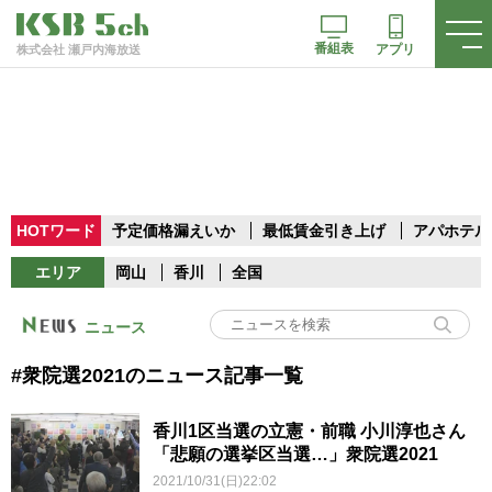
番組表
アプリ
株式会社 瀬戸内海放送
HOTワード
予定価格漏えいか
最低賃金引き上げ
アパホテル
エリア
岡山
香川
全国
ニュース
#衆院選2021のニュース記事一覧
香川1区当選の立憲・前職 小川淳也さん
「悲願の選挙区当選…」衆院選2021
2021/10/31(日)22:02