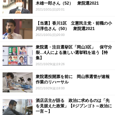
木雄一郎さん（52） 衆院選2021
2021/10/31(日)20:01
【当選】香川1区 立憲民主党・前職の小
川淳也さん（50） 衆院選2021
2021/10/31(日)20:00
衆院選・注目選挙区「岡山3区」 保守分
裂…4人による激しい選挙戦を追う【特
集】
2021/10/29(金)19:26
衆院選投開票を前に 岡山県選管が速報
作業のリハーサル
2021/10/29(金)18:00
酒店店主が語る 政治に求めるのは「先
を見据えた政策」【#ジブンゴト～政治に
一言～】