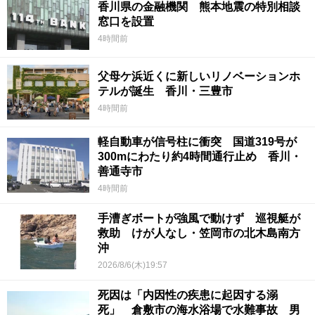
香川県の金融機関 熊本地震の特別相談
窓口を設置
4時間前
父母ケ浜近くに新しいリノベーションホ
テルが誕生 香川・三豊市
4時間前
軽自動車が信号柱に衝突 国道319号が
300mにわたり約4時間通行止め 香川・
善通寺市
4時間前
手漕ぎボートが強風で動けず 巡視艇が
救助 けが人なし・笠岡市の北木島南方
沖
2026/8/6(木)19:57
死因は「内因性の疾患に起因する溺
死」 倉敷市の海水浴場で水難事故 男