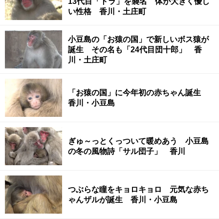
13代目「トラ」を襲名 体が大きく優し
い性格 香川・土庄町
小豆島の「お猿の国」で新しいボス猿が
誕生 その名も「24代目団十郎」 香
川・土庄町
「お猿の国」に今年初の赤ちゃん誕生
香川・小豆島
ぎゅ～っとくっついて暖めあう 小豆島
の冬の風物詩「サル団子」 香川
つぶらな瞳をキョロキョロ 元気な赤ち
ゃんザルが誕生 香川・小豆島