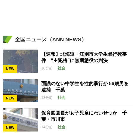
全国ニュース（ANN NEWS）
【速報】北海道・江別市大学生暴行死事
件 “主犯格”に無期懲役の判決
社会
10分前
NEW
面識のない中学生を性的暴行か 56歳男を
逮捕 千葉
社会
13分前
NEW
保育園園長が女子児童にわいせつか 千
葉・市川市
社会
14分前
NEW