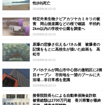
性(69)死亡
2026/8/6(木)19:16
特定外来生物クビアカツヤカミキリの被
害 岡山後楽園などの桜で確認 半径約
2km以内の学校や公園を調査へ
2026/8/6(木)18:33
原爆の悲惨さ伝えるパネル展 被爆者の
記憶をもとに高校生が描いた絵画も 高
松市
2026/8/6(木)18:31
アパホテルが岡山市中心部の激戦区に2棟
目オープン 市街地を一望のプールに大
浴場…非日常感を意識
2026/8/6(木)18:13
接骨院院長らによる自動車保険金詐欺
被害総額は2700万円超 香川県警が最終