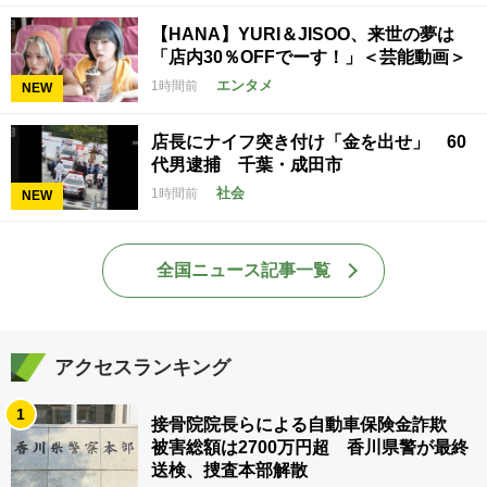
【HANA】YURI＆JISOO、来世の夢は
「店内30％OFFでーす！」＜芸能動画＞
エンタメ
1時間前
NEW
店長にナイフ突き付け「金を出せ」 60
代男逮捕 千葉・成田市
社会
1時間前
NEW
全国ニュース記事一覧
アクセスランキング
1
接骨院院長らによる自動車保険金詐欺
被害総額は2700万円超 香川県警が最終
送検、捜査本部解散