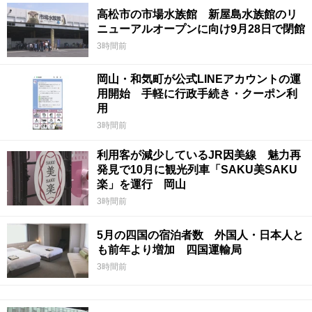
高松市の市場水族館 新屋島水族館のリ
ニューアルオープンに向け9月28日で閉館
3時間前
岡山・和気町が公式LINEアカウントの運
用開始 手軽に行政手続き・クーポン利
用
3時間前
利用客が減少しているJR因美線 魅力再
発見で10月に観光列車「SAKU美SAKU
楽」を運行 岡山
3時間前
5月の四国の宿泊者数 外国人・日本人と
も前年より増加 四国運輸局
3時間前