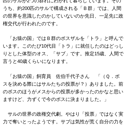
匹のサルが2つの群れにわかれて暮らしています。その
うち、約200匹のサルで構成される「Ｂ群」では、人間
の世界を意識したのかしていないのか先日、一足先に政
権交代が行われたのです。
「お猿の国」ではＢ群のボスザルを「トラ」と呼んで
います。このたび10代目「トラ」に就任したのはどっし
りとした体型のオス、「サブ」です。推定15歳、人間で
言うと40歳くらいになります。
「お猿の国」飼育員 佐伯千代子さん 「（Ｑ．ボ
スを決める際にはサルたちの投票が？）ありました。前
のボスのほうがメスからの投票が多かったのかなと思い
ますけど、力ずくで今のボスに決まりました。」
サルの世界の政権交代劇。やはり「投票」ではなく実
力で奪いとったようです。サブは気性が荒く自分の力を