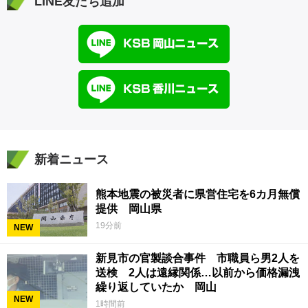
LINE友だち追加
新着ニュース
熊本地震の被災者に県営住宅を6カ月無償
提供 岡山県
19分前
NEW
新見市の官製談合事件 市職員ら男2人を
送検 2人は遠縁関係…以前から価格漏洩
繰り返していたか 岡山
NEW
1時間前