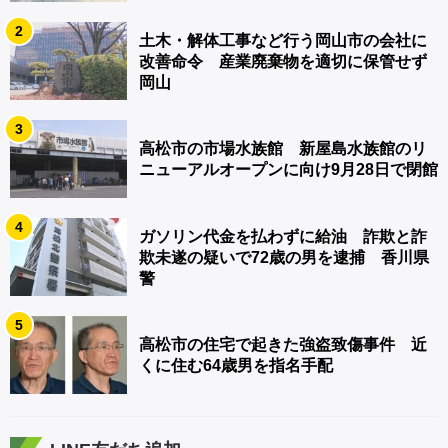
2
土木・解体工事など行う岡山市の会社に
改善命令 産業廃棄物を適切に保管せず
岡山
3
高松市の市場水族館 新屋島水族館のリ
ニューアルオープンに向け9月28日で閉館
4
ガソリン代金を払わずに給油 詐欺と詐
欺未遂の疑いで72歳の男を逮捕 香川県
警
5
高松市の住宅で起きた強盗致傷事件 近
くに住む64歳男を指名手配