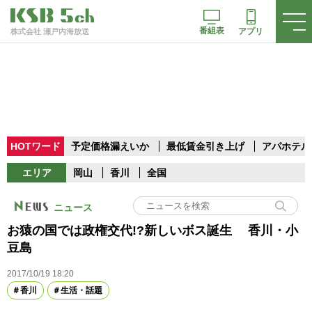
番組表
アプリ
株式会社 瀬戸内海放送
HOTワード
予定価格漏えいか
最低賃金引き上げ
アパホテル
エリア
岡山
香川
全国
ニュース
お猿の国では政権交代!?新しいボス誕生 香川・小
豆島
2017/10/19 18:20
香川
生活・話題