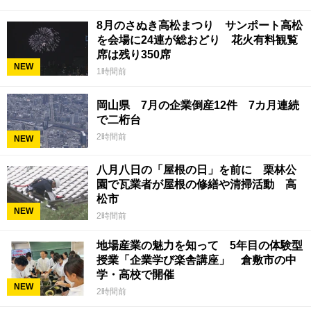
8月のさぬき高松まつり サンポート高松
を会場に24連が総おどり 花火有料観覧
席は残り350席
NEW
1時間前
岡山県 7月の企業倒産12件 7カ月連続
で二桁台
2時間前
NEW
八月八日の「屋根の日」を前に 栗林公
園で瓦業者が屋根の修繕や清掃活動 高
松市
NEW
2時間前
地場産業の魅力を知って 5年目の体験型
授業「企業学び楽舎講座」 倉敷市の中
学・高校で開催
NEW
2時間前