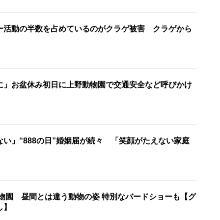
ー活動の半数を占めているのがクラゲ被害 クラゲから
に」お盆休み初日に上野動物園で交通安全など呼びかけ
い」“888の日”婚姻届が続々 「笑顔がたえない家庭
動物園 昼間とは違う動物の姿 特別なバードショーも【グ
し】