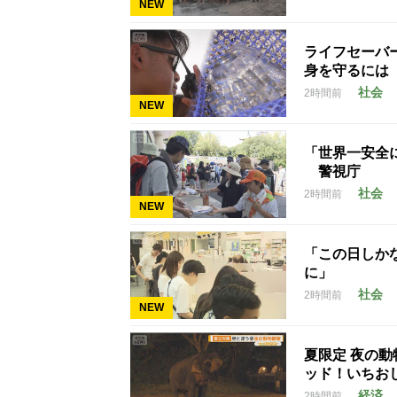
NEW
ライフセーバ
身を守るには
社会
2時間前
NEW
「世界一安全
警視庁
社会
2時間前
NEW
「この日しかな
に」
社会
2時間前
NEW
夏限定 夜の
ッド！いちお
経済
2時間前