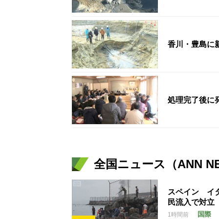
香川・豊島に
処理完了後に
全国ニュース（ANN N
スペイン イ
民流入で対立
国際
1時間前