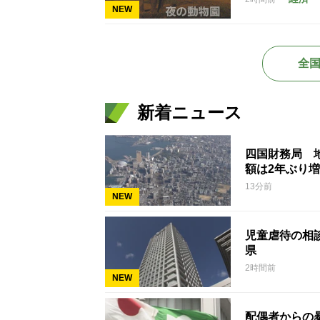
NEW
全
新着ニュース
四国財務局 
額は2年ぶり
13分前
NEW
児童虐待の相談
県
2時間前
NEW
配偶者からの暴