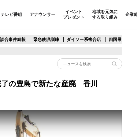
イベント
地域を元気に
テレビ番組
アナウンサー
企業
プレゼント
する取り組み
製談合事件続報
緊急銃猟訓練
ダイソー系複合店
四国最大スリ
完了の豊島で新たな産廃 香川