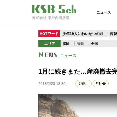
ニュース
株式会社 瀬戸内海放送
HOTワード
少年19人にわいせつの罪
官
エリア
岡山
香川
全国
ニュース
1月に続きまた…産廃撤去
2018/2/23 18:30
香川
社会