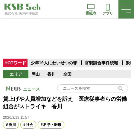
番組表
アプリ
株式会社 瀬戸内海放送
HOTワード
少年19人にわいせつの罪
官製談合事件続報
緊急
エリア
岡山
香川
全国
ニュース
賃上げや人員増加などを訴え 医療従事者らの労働
組合がストライキ 香川
2026/3/12 11:57
香川
社会
科学・医療