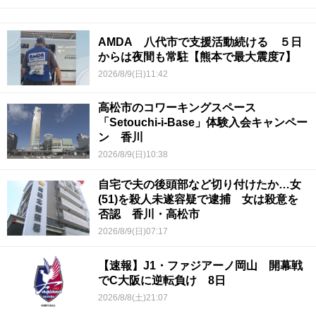
AMDA 八代市で支援活動続ける ５日
からは夜間も常駐【熊本で最大震度7】
2026/8/9(日)11:42
高松市のコワーキングスペース
「Setouchi-i-Base」体験入会キャンペー
ン 香川
2026/8/9(日)10:38
自宅で夫の後頭部など切り付けたか…女
(51)を殺人未遂容疑で逮捕 女は殺意を
否認 香川・高松市
2026/8/9(日)07:17
【速報】J1・ファジアーノ岡山 開幕戦
でC大阪に逆転負け 8日
2026/8/8(土)21:07