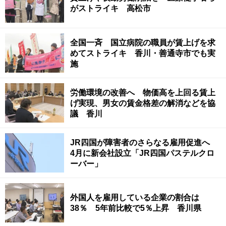
がストライキ 高松市
全国一斉 国立病院の職員が賃上げを求
めてストライキ 香川・善通寺市でも実
施
労働環境の改善へ 物価高を上回る賃上
げ実現、男女の賃金格差の解消などを協
議 香川
JR四国が障害者のさらなる雇用促進へ
4月に新会社設立「JR四国パステルクロ
ーバー」
外国人を雇用している企業の割合は
38％ 5年前比較で5％上昇 香川県