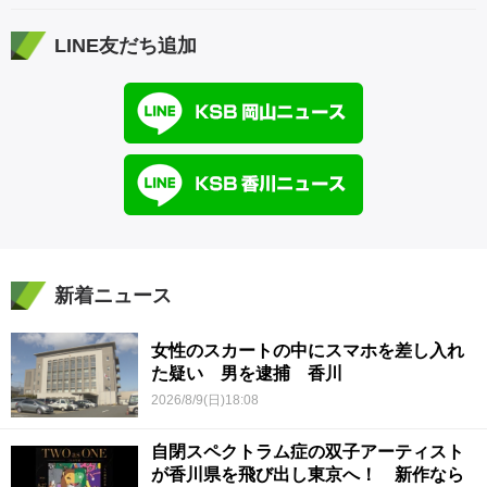
LINE友だち追加
新着ニュース
女性のスカートの中にスマホを差し入れ
た疑い 男を逮捕 香川
2026/8/9(日)18:08
自閉スペクトラム症の双子アーティスト
が香川県を飛び出し東京へ！ 新作なら