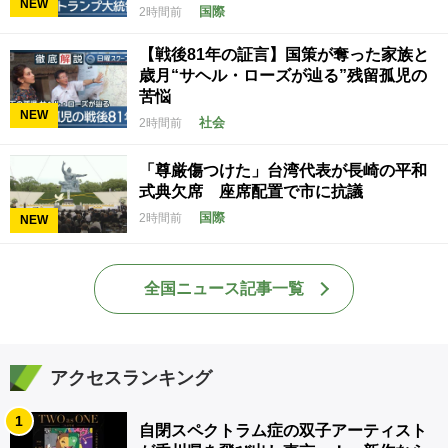
NEW
国際
2時間前
【戦後81年の証言】国策が奪った家族と
歳月“サヘル・ローズが辿る”残留孤児の
苦悩
NEW
社会
2時間前
「尊厳傷つけた」台湾代表が長崎の平和
式典欠席 座席配置で市に抗議
国際
2時間前
NEW
全国ニュース記事一覧
アクセスランキング
1
自閉スペクトラム症の双子アーティスト