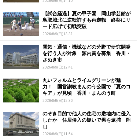
2026/8/9(日)14:10
【試合経過】夏の甲子園 岡山学芸館が
鳥取城北に逆転許すも再逆転 終盤にリ
ード広げて初戦突破
2026/8/9(日)13:31
電気・通信・機械などの分野で研究開発
を行う人が対象 源内賞を募集 香川・
さぬき市
2026/8/9(日)12:41
丸いフォルムとライムグリーンが魅
力！ 国営讃岐まんのう公園で「夏のコ
キア」が見頃 香川・まんのう町
2026/8/9(日)12:36
のぞき目的で他人の住宅の敷地内に侵入
したか 住居侵入の疑いで男を逮捕 岡
山
2026/8/9(日)11:54