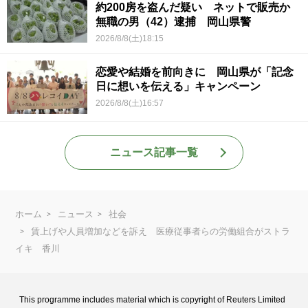
約200房を盗んだ疑い ネットで販売か
無職の男（42）逮捕 岡山県警
2026/8/8(土)18:15
恋愛や結婚を前向きに 岡山県が「記念
日に想いを伝える」キャンペーン
2026/8/8(土)16:57
ニュース記事一覧
ホーム
ニュース
社会
賃上げや人員増加などを訴え 医療従事者らの労働組合がストラ
イキ 香川
This programme includes material which is copyright of Reuters Limited