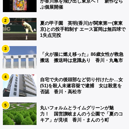
が香川県を飛び出し東京へ！ 新作なら
ぶ個展開催
2
夏の甲子園 英明(香川)が関東第一(東東
京)との投手戦制す エース冨岡は無四球で
1失点完投
3
「火が服に燃え移った」86歳女性が救急
搬送 搬送時は意識あり 香川・丸亀市
4
自宅で夫の後頭部など切り付けたか…女
(51)を殺人未遂容疑で逮捕 女は殺意を
否認 香川・高松市
5
丸いフォルムとライムグリーンが魅
力！ 国営讃岐まんのう公園で「夏のコ
キア」が見頃 香川・まんのう町