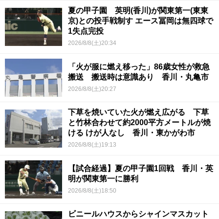
夏の甲子園 英明(香川)が関東第一(東東
京)との投手戦制す エース冨岡は無四球で
1失点完投
2026/8/8(土)20:34
「火が服に燃え移った」86歳女性が救急
搬送 搬送時は意識あり 香川・丸亀市
2026/8/8(土)20:27
下草を焼いていた火が燃え広がる 下草
と竹林合わせて約2000平方メートルが焼
ける けが人なし 香川・東かがわ市
2026/8/8(土)19:13
【試合経過】夏の甲子園1回戦 香川・英
明が関東第一に勝利
2026/8/8(土)18:50
ビニールハウスからシャインマスカット