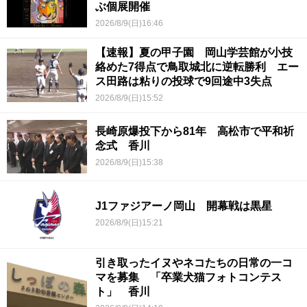
ぶ個展開催
2026/8/9(日)16:46
【速報】夏の甲子園 岡山学芸館が小技
絡めた7得点で鳥取城北に逆転勝利 エー
ス田路は粘りの投球で9回途中3失点
2026/8/9(日)15:52
長崎原爆投下から81年 高松市で平和祈
念式 香川
2026/8/9(日)15:38
J1ファジアーノ岡山 開幕戦は黒星
2026/8/9(日)15:21
引き取ったイヌやネコたちの日常の一コ
マを募集 「卒業犬猫フォトコンテス
ト」 香川