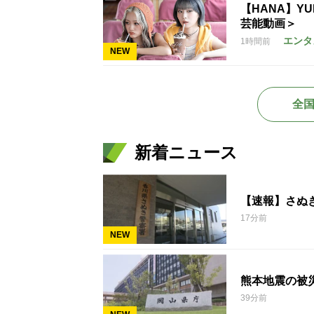
【HANA】Y
芸能動画＞
エンタ
1時間前
NEW
全
新着ニュース
【速報】さぬ
17分前
NEW
熊本地震の被
39分前