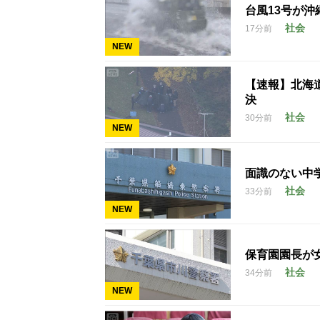
台風13号が沖
社会
17分前
NEW
【速報】北海
決
社会
30分前
NEW
面識のない中学
社会
33分前
NEW
保育園園長が
社会
34分前
NEW