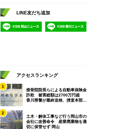
LINE友だち追加
アクセスランキング
1
接骨院院長らによる自動車保険金
詐欺 被害総額は2700万円超
香川県警が最終送検、捜査本部解
散
2
土木・解体工事など行う岡山市の
会社に改善命令 産業廃棄物を適
切に保管せず 岡山