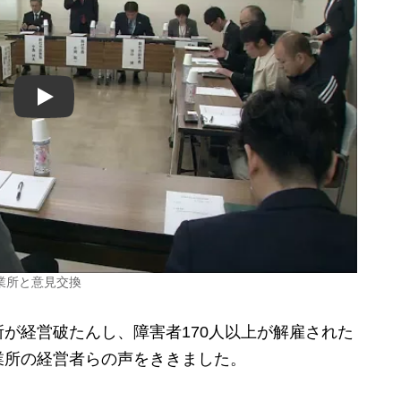
Play
業所と意見交換
が経営破たんし、障害者170人以上が解雇された
業所の経営者らの声をききました。