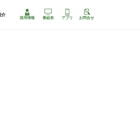
紹介
採用情報
番組表
アプリ
お問合せ
ももちゃり停止