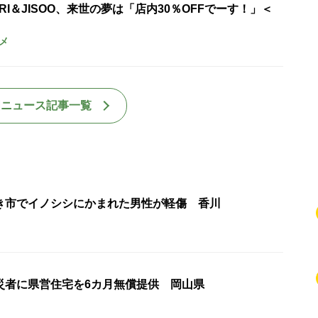
URI＆JISOO、来世の夢は「店内30％OFFでーす！」＜
メ
国ニュース記事一覧
き市でイノシシにかまれた男性が軽傷 香川
災者に県営住宅を6カ月無償提供 岡山県