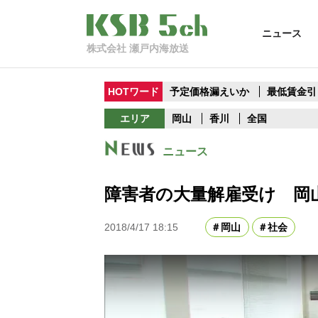
ニュース
株式会社 瀬戸内海放送
HOTワード
予定価格漏えいか
最低賃金引
エリア
岡山
香川
全国
ニュース
障害者の大量解雇受け 岡
2018/4/17 18:15
岡山
社会