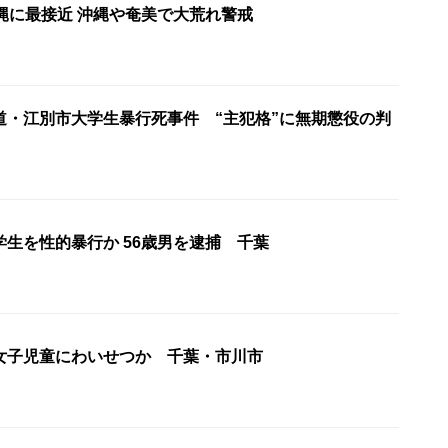
縄に最接近 沖縄や奄美で大荒れ警戒
道・江別市大学生暴行死事件 “主犯格”に無期懲役の判
生を性的暴行か 56歳男を逮捕 千葉
女子児童にわいせつか 千葉・市川市