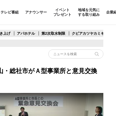
イベント
地域を元気に
テレビ番組
アナウンサー
企業
プレゼント
する取り組み
き上げ
アパホテル
第2次取水制限
クビアカツヤカミキリ
山・総社市がＡ型事業所と意見交換