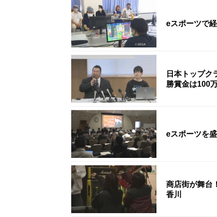
eスポーツで
日本トップク
勝賞金は100
eスポーツを
商店街が舞台
香川