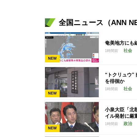
全国ニュース（ANN N
奄美地方にも
社会
1時間前
NEW
“トクリュウ
を徘徊か
社会
1時間前
NEW
小泉大臣「北
イル発射に厳
政治
1時間前
NEW