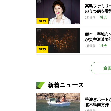
高島ファミリ
のうつ病を看
社会
1時間前
NEW
熊本・宇城市で
が災害派遣要
社会
1時間前
NEW
全
新着ニュース
手漕ぎボート
北木島南方沖
5時間前