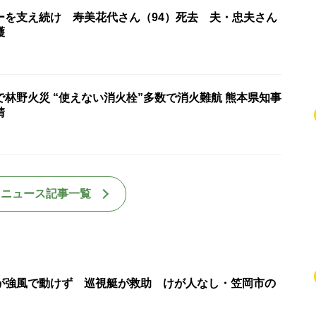
ーを支え続け 寿美花代さん（94）死去 夫・忠夫さん
護
林野火災 “使えない消火栓”多数で消火難航 熊本県知事
請
国ニュース記事一覧
が強風で動けず 巡視艇が救助 けが人なし・笠岡市の