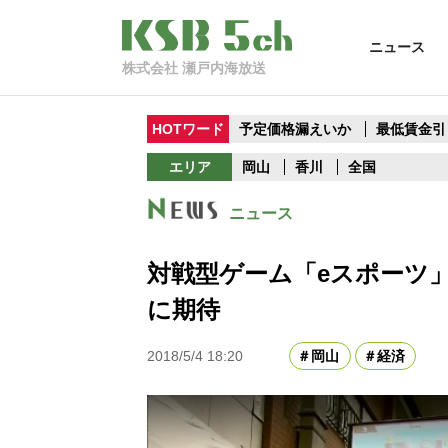
ニュース
株式会社 瀬戸内海放送
HOTワード
予定価格漏えいか
最低賃金引
エリア
岡山
香川
全国
ニュース
対戦型ゲーム「eスポーツ
に期待
2018/5/4 18:20
岡山
経済