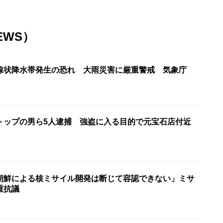
EWS）
線状降水帯発生の恐れ 大雨災害に厳重警戒 気象庁
”トップの男ら5人逮捕 強盗に入る目的で元宝石店付近
朝鮮による核ミサイル開発は断じて容認できない」ミサ
重抗議