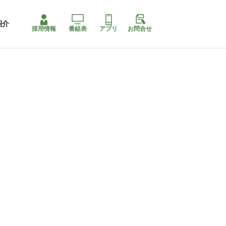
紹介
採用情報
番組表
アプリ
お問合せ
ももちゃり停止