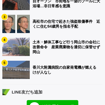
目オープン 市街地を一望のプールに大
浴場…非日常感を意識
3
高松市の住宅で起きた強盗致傷事件 近
くに住む64歳男を指名手配
4
土木・解体工事など行う岡山市の会社に
改善命令 産業廃棄物を適切に保管せず
岡山
5
香川大附属病院の自家発電機が燃える
けが人なし
LINE友だち追加