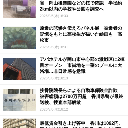
害 岡山後楽園などの桜で確認 半径約
2km以内の学校や公園を調査へ
2026/8/6(木)18:33
原爆の悲惨さ伝えるパネル展 被爆者の
記憶をもとに高校生が描いた絵画も 高
松市
2026/8/6(木)18:31
アパホテルが岡山市中心部の激戦区に2棟
目オープン 市街地を一望のプールに大
浴場…非日常感を意識
2026/8/6(木)18:13
接骨院院長らによる自動車保険金詐欺
被害総額は2700万円超 香川県警が最終
送検、捜査本部解散
2026/8/6(木)18:12
最低賃金引き上げ答申 香川は1092円、