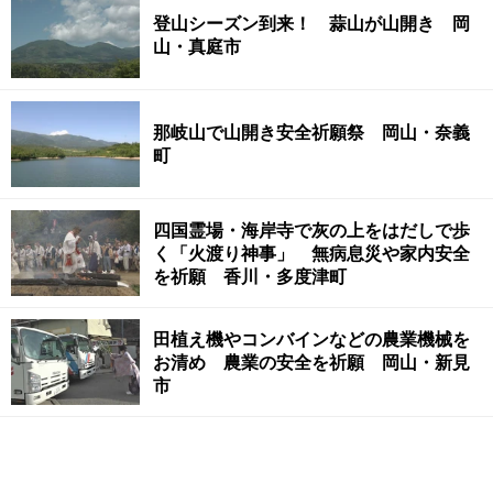
登山シーズン到来！ 蒜山が山開き 岡
山・真庭市
那岐山で山開き安全祈願祭 岡山・奈義
町
四国霊場・海岸寺で灰の上をはだしで歩
く「火渡り神事」 無病息災や家内安全
を祈願 香川・多度津町
田植え機やコンバインなどの農業機械を
お清め 農業の安全を祈願 岡山・新見
市