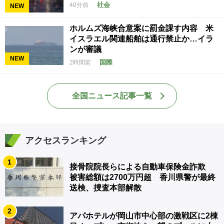
社会
40分前
NEW
ホルムズ海峡合意案に罰金課す内容 米
イスラエル関連船舶は通行禁止か…イラ
ンが審議
NEW
国際
2時間前
全国ニュース記事一覧
アクセスランキング
1
接骨院院長らによる自動車保険金詐欺
被害総額は2700万円超 香川県警が最終
送検、捜査本部解散
2
アパホテルが岡山市中心部の激戦区に2棟