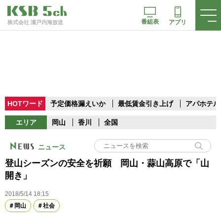
番組表
アプリ
株式会社 瀬戸内海放送
HOTワード
予定価格漏えいか
最低賃金引き上げ
アパホテル
エリア
岡山
香川
全国
ニュース
登山シーズンの安全を祈願 岡山・蒜山高原で「山
開き」
2018/5/14 18:15
岡山
社会