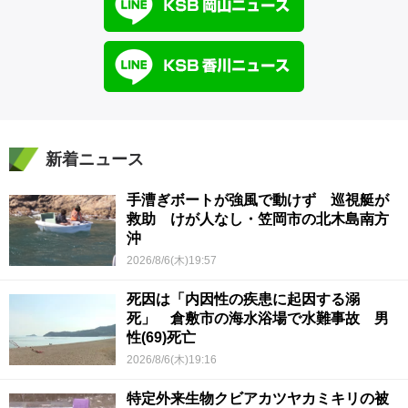
新着ニュース
手漕ぎボートが強風で動けず 巡視艇が
救助 けが人なし・笠岡市の北木島南方
沖
2026/8/6(木)19:57
死因は「内因性の疾患に起因する溺
死」 倉敷市の海水浴場で水難事故 男
性(69)死亡
2026/8/6(木)19:16
特定外来生物クビアカツヤカミキリの被