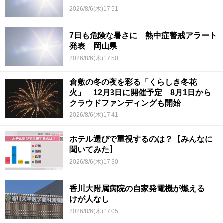
2026/8/6(木)17:51
7日も危険な暑さに 熱中症警戒アラート
発表 岡山県
2026/8/6(木)17:50
倉敷の冬の夜を彩る「くらしき冬花
火」 12月3日に開催予定 8月1日から
クラウドファンディングも開始
2026/8/6(木)17:41
ホテル選びで重視するのは？【みんなに
聞いてみた】
2026/8/6(木)17:30
香川大附属病院の自家発電機が燃える
けが人なし
2026/8/6(木)17:05