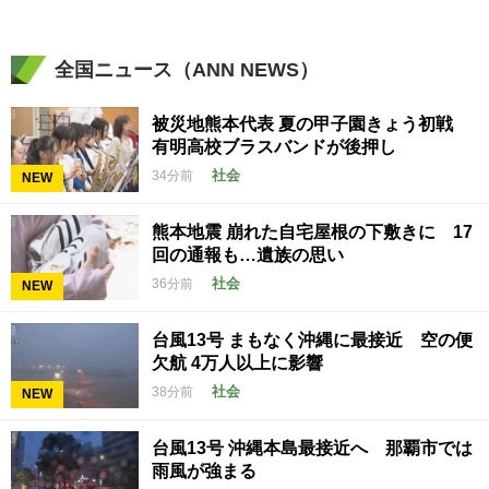
全国ニュース（ANN NEWS）
被災地熊本代表 夏の甲子園きょう初戦
有明高校ブラスバンドが後押し
社会
34分前
NEW
熊本地震 崩れた自宅屋根の下敷きに 17
回の通報も…遺族の思い
社会
36分前
NEW
台風13号 まもなく沖縄に最接近 空の便
欠航 4万人以上に影響
社会
38分前
NEW
台風13号 沖縄本島最接近へ 那覇市では
雨風が強まる