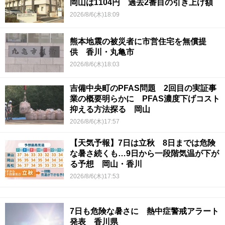
岡山は1104円 過去2番目の引き上げ額
2026/8/6(木)18:09
熊本地震の被災者に市営住宅を無償提
供 香川・丸亀市
2026/8/6(木)18:03
吉備中央町のPFAS問題 2回目の実証事
業の概要明らかに PFAS濃度下げコスト
抑える方法探る 岡山
2026/8/6(木)17:57
【天気予報】7日は立秋 8日までは危険
な暑さ続くも…9日から一段階気温が下が
る予想 岡山・香川
2026/8/6(木)17:53
7日も危険な暑さに 熱中症警戒アラート
発表 香川県