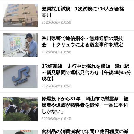
教員採用試験 1次試験に736人が合格
香川
2026/8/6(木)16:59
香川県警で通信指令・無線通話の競技
会 トクリュウによる窃盗事件を想定
2026/8/6(木)16:58
JR姫新線 走行中に揺れを感知 津山駅
～新見駅間で運転見合わせ【午後4時45分
現在】
2026/8/6(木)16:52
原爆投下から81年 岡山市で慰霊祭 被
爆者や遺族が犠牲者を追悼「一番に平和
しかない」
2026/8/6(木)16:45
食料品の消費減税で年間17億円程度の減