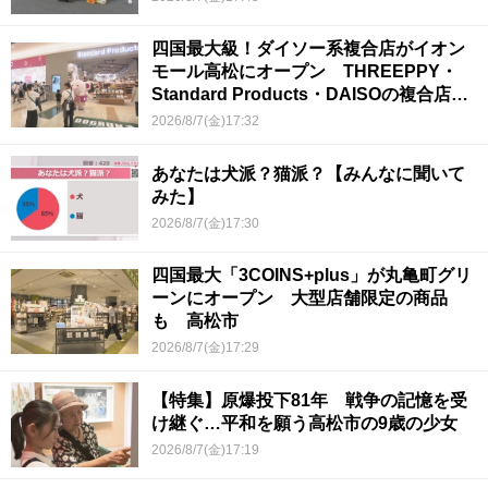
四国最大級！ダイソー系複合店がイオン
モール高松にオープン THREEPPY・
Standard Products・DAISOの複合店は
香川県初
2026/8/7(金)17:32
あなたは犬派？猫派？【みんなに聞いて
みた】
2026/8/7(金)17:30
四国最大「3COINS+plus」が丸亀町グリ
ーンにオープン 大型店舗限定の商品
も 高松市
2026/8/7(金)17:29
【特集】原爆投下81年 戦争の記憶を受
け継ぐ…平和を願う高松市の9歳の少女
2026/8/7(金)17:19