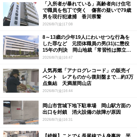
「入所者が暴れている」高齢者向け住宅
で職員を包丁で突く 傷害の疑いで79歳
男を現行犯逮捕 香川県警
2026/8/7(金)17:08
8～13歳の少年19人にわいせつな行為を
した罪など 元団体職員の男(31)に懲役
15年の判決 岡山地裁「常習性は際立っ
ていて被害結果も非常に重い」
2026/8/7(金)16:47
人気再燃「アナログレコード」の販売イ
ベント レアものから復刻盤まで…約3万
点集結 天満屋岡山店
2026/8/7(金)16:44
岡山市営城下地下駐車場 岡山駅方面の
出口を封鎖 消火設備の故障が原因
2026/8/7(金)16:31
【続報】ことでん長尾線で人身事故 平