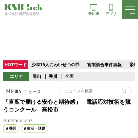
番組表
アプリ
株式会社 瀬戸内海放送
HOTワード
少年19人にわいせつの罪
官製談合事件続報
緊急
エリア
岡山
香川
全国
ニュース
「言葉で届ける安心と期待感」 電話応対技術を競
うコンクール 高松市
2018/10/10 18:15
香川
生活・話題