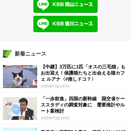
新着ニュース
【中継】3万匹に1匹「オスの三毛猫」も
お出迎え！保護猫たちと出会える猫カフ
ェ ルアナ〈#推しドコ？〉
2026/8/7(金)19:54
「一歩前進」四国の新幹線 国交省ケー
ススタディの調査対象に 需要推計やル
ート案検討
2026/8/7(金)19:02