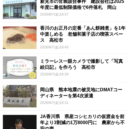
新見市の官製談合事件 建設会社は2025
年度に最低制限価格で6件落札 岡山
2026/8/7(金)18:57
香川のお正月の定番「あん餅雑煮」を1年
中楽しめる 老舗和菓子店の喫茶スペー
ス 高松市
2026/8/7(金)18:45
ミラーレス一眼カメラで撮影して「写真
絵日記」を作ろう 高松市
2026/8/7(金)18:39
岡山県 熊本地震の被災地にDMATコー
ディネーターを第4次派遣
2026/8/7(金)18:31
JA香川県 県産コシヒカリの仮渡金を前
年より3割減の1万8000円に 農家から不
安の声