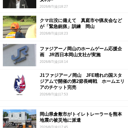
2026/8/7(金)18:27
クマ出没に備えて 真庭市や猟友会など
が「緊急銃猟」訓練 岡山
2026/8/7(金)18:23
ファジアーノ岡山のホームゲーム応援企
画 JR西日本岡山支社が実施
2026/8/7(金)18:14
J1ファジアーノ岡山 JFE晴れの国スタ
ジアムで開催の第2節長崎戦 ホームエリ
アのチケット完売
2026/8/7(金)17:53
岡山県倉敷市がトイレトレーラーを熊本
地震の被災地に派遣
2026/8/7(金)17:45