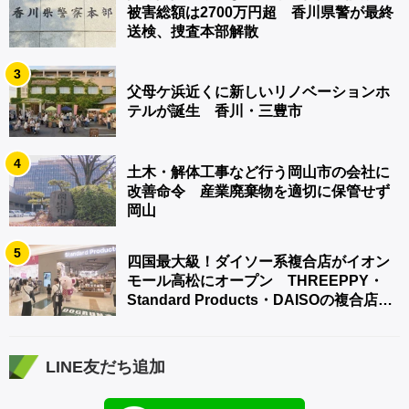
被害総額は2700万円超 香川県警が最終
送検、捜査本部解散
3
父母ケ浜近くに新しいリノベーションホ
テルが誕生 香川・三豊市
4
土木・解体工事など行う岡山市の会社に
改善命令 産業廃棄物を適切に保管せず
岡山
5
四国最大級！ダイソー系複合店がイオン
モール高松にオープン THREEPPY・
Standard Products・DAISOの複合店は
香川県初
LINE友だち追加