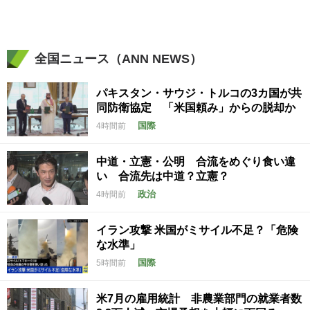
全国ニュース（ANN NEWS）
パキスタン・サウジ・トルコの3カ国が共
同防衛協定 「米国頼み」からの脱却か
国際
4時間前
中道・立憲・公明 合流をめぐり食い違
い 合流先は中道？立憲？
政治
4時間前
イラン攻撃 米国がミサイル不足？「危険
な水準」
国際
5時間前
米7月の雇用統計 非農業部門の就業者数