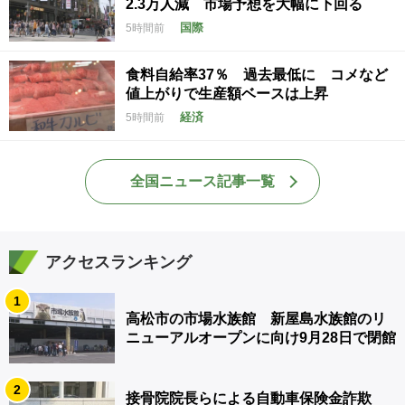
2.3万人減 市場予想を大幅に下回る
国際
5時間前
食料自給率37％ 過去最低に コメなど
値上がりで生産額ベースは上昇
経済
5時間前
全国ニュース記事一覧
アクセスランキング
1
高松市の市場水族館 新屋島水族館のリ
ニューアルオープンに向け9月28日で閉館
2
接骨院院長らによる自動車保険金詐欺