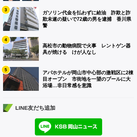
3
ガソリン代金を払わずに給油 詐欺と詐
欺未遂の疑いで72歳の男を逮捕 香川県
警
4
高松市の動物病院で火事 レントゲン器
具が焼ける けが人なし
5
アパホテルが岡山市中心部の激戦区に2棟
目オープン 市街地を一望のプールに大
浴場…非日常感を意識
LINE友だち追加