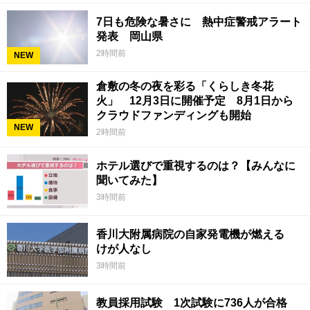
7日も危険な暑さに 熱中症警戒アラート
発表 岡山県
2時間前
NEW
倉敷の冬の夜を彩る「くらしき冬花
火」 12月3日に開催予定 8月1日から
クラウドファンディングも開始
NEW
2時間前
ホテル選びで重視するのは？【みんなに
聞いてみた】
3時間前
香川大附属病院の自家発電機が燃える
けが人なし
3時間前
教員採用試験 1次試験に736人が合格