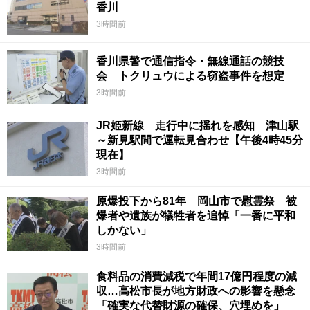
香川
3時間前
香川県警で通信指令・無線通話の競技
会 トクリュウによる窃盗事件を想定
3時間前
JR姫新線 走行中に揺れを感知 津山駅
～新見駅間で運転見合わせ【午後4時45分
現在】
3時間前
原爆投下から81年 岡山市で慰霊祭 被
爆者や遺族が犠牲者を追悼「一番に平和
しかない」
3時間前
食料品の消費減税で年間17億円程度の減
収…高松市長が地方財政への影響を懸念
「確実な代替財源の確保、穴埋めを」