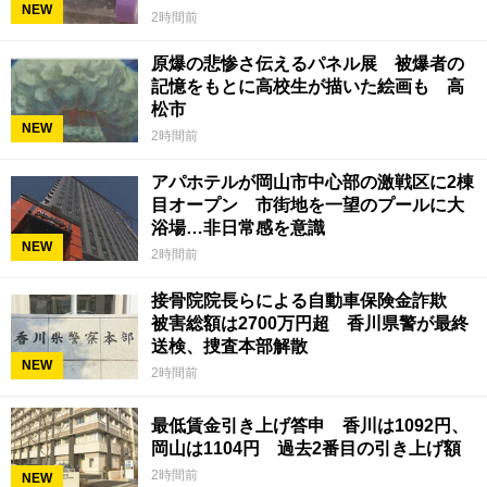
NEW
2時間前
原爆の悲惨さ伝えるパネル展 被爆者の
記憶をもとに高校生が描いた絵画も 高
松市
NEW
2時間前
アパホテルが岡山市中心部の激戦区に2棟
目オープン 市街地を一望のプールに大
浴場…非日常感を意識
NEW
2時間前
接骨院院長らによる自動車保険金詐欺
被害総額は2700万円超 香川県警が最終
送検、捜査本部解散
NEW
2時間前
最低賃金引き上げ答申 香川は1092円、
岡山は1104円 過去2番目の引き上げ額
2時間前
NEW