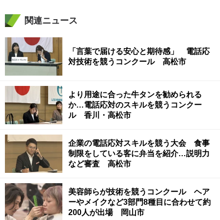
関連ニュース
「言葉で届ける安心と期待感」 電話応
対技術を競うコンクール 高松市
より用途に合った牛タンを勧められる
か…電話応対のスキルを競うコンクー
ル 香川・高松市
企業の電話応対スキルを競う大会 食事
制限をしている客に弁当を紹介…説明力
など審査 高松市
美容師らが技術を競うコンクール ヘア
ーやメイクなど3部門8種目に合わせて約
200人が出場 岡山市