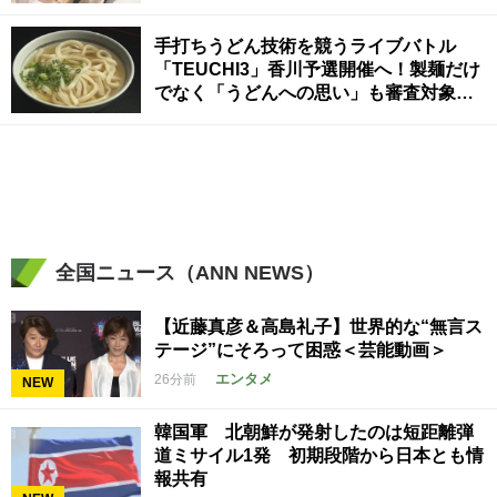
手打ちうどん技術を競うライブバトル
「TEUCHI3」香川予選開催へ！製麺だけ
でなく「うどんへの思い」も審査対象
うどん県代表と東京予選通過者が頂上決
戦へ
全国ニュース（ANN NEWS）
【近藤真彦＆高島礼子】世界的な“無言ス
テージ”にそろって困惑＜芸能動画＞
エンタメ
26分前
NEW
韓国軍 北朝鮮が発射したのは短距離弾
道ミサイル1発 初期段階から日本とも情
報共有