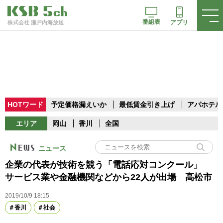
番組表
アプリ
株式会社 瀬戸内海放送
HOTワード
予定価格漏えいか
最低賃金引き上げ
アパホテル
エリア
岡山
香川
全国
ニュース
企業の代表が技術を競う「電話応対コンクール」
サービス業や金融機関などから22人が出場 高松市
2019/10/9 18:15
香川
社会