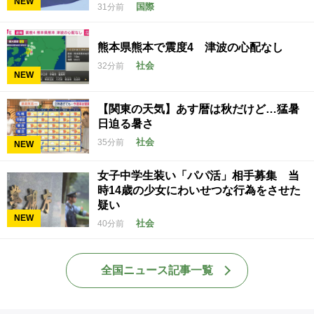
NEW
国際
31分前
熊本県熊本で震度4 津波の心配なし
社会
32分前
NEW
【関東の天気】あす暦は秋だけど…猛暑
日迫る暑さ
社会
35分前
NEW
女子中学生装い「パパ活」相手募集 当
時14歳の少女にわいせつな行為をさせた
疑い
NEW
社会
40分前
全国ニュース記事一覧