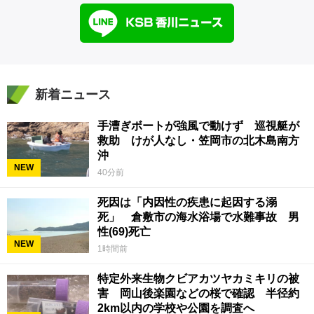
新着ニュース
手漕ぎボートが強風で動けず 巡視艇が
救助 けが人なし・笠岡市の北木島南方
沖
NEW
40分前
死因は「内因性の疾患に起因する溺
死」 倉敷市の海水浴場で水難事故 男
性(69)死亡
NEW
1時間前
特定外来生物クビアカツヤカミキリの被
害 岡山後楽園などの桜で確認 半径約
2km以内の学校や公園を調査へ