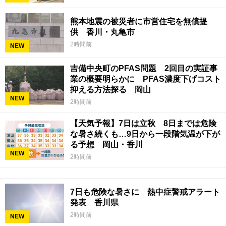
熊本地震の被災者に市営住宅を無償提
供 香川・丸亀市
2時間前
NEW
吉備中央町のPFAS問題 2回目の実証事
業の概要明らかに PFAS濃度下げコスト
抑える方法探る 岡山
NEW
2時間前
【天気予報】7日は立秋 8日までは危険
な暑さ続くも…9日から一段階気温が下が
る予想 岡山・香川
NEW
2時間前
7日も危険な暑さに 熱中症警戒アラート
発表 香川県
2時間前
NEW