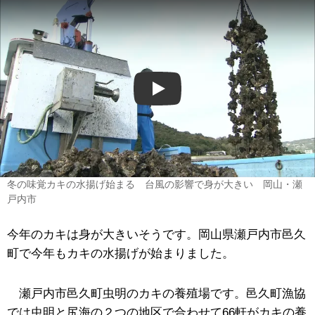
Play
冬の味覚カキの水揚げ始まる 台風の影響で身が大きい 岡山・瀬
戸内市
今年のカキは身が大きいそうです。岡山県瀬戸内市邑久
町で今年もカキの水揚げが始まりました。
瀬戸内市邑久町虫明のカキの養殖場です。邑久町漁協
では虫明と尻海の２つの地区で合わせて66軒がカキの養