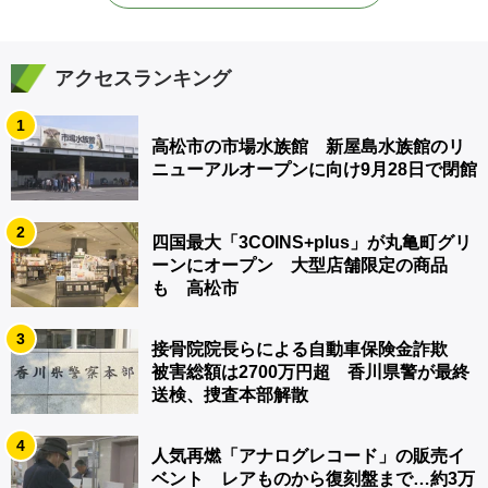
アクセスランキング
1
高松市の市場水族館 新屋島水族館のリ
ニューアルオープンに向け9月28日で閉館
2
四国最大「3COINS+plus」が丸亀町グリ
ーンにオープン 大型店舗限定の商品
も 高松市
3
接骨院院長らによる自動車保険金詐欺
被害総額は2700万円超 香川県警が最終
送検、捜査本部解散
4
人気再燃「アナログレコード」の販売イ
ベント レアものから復刻盤まで…約3万