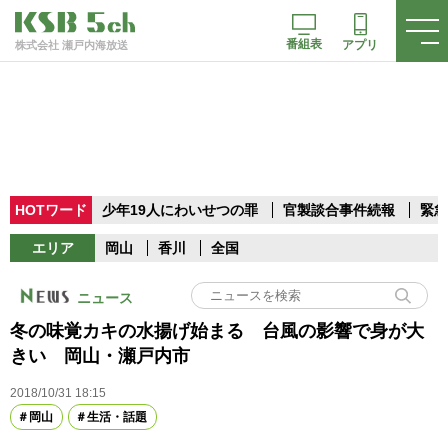
番組表
アプリ
株式会社 瀬戸内海放送
HOTワード
少年19人にわいせつの罪
官製談合事件続報
緊急
エリア
岡山
香川
全国
ニュース
冬の味覚カキの水揚げ始まる 台風の影響で身が大
きい 岡山・瀬戸内市
2018/10/31 18:15
岡山
生活・話題