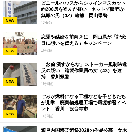
ビニールハウスからシャインマスカット
約200房を盗んだ疑い ネットで販売か
無職の男（42）逮捕 岡山県警
NEW
12分前
恋愛や結婚を前向きに 岡山県が「記念
日に想いを伝える」キャンペーン
1時間前
NEW
「お前 潰すからな」ストーカー規制法違
反の疑い 縫製作業員の女（43）を逮
捕 香川県警
NEW
1時間前
ごみが燃料になる工程などを子どもたち
が見学 廃棄物処理工場で環境学習イベ
ント 香川・観音寺市
NEW
1時間前
瀬戸内国際芸術祭2028の作品公募 女木