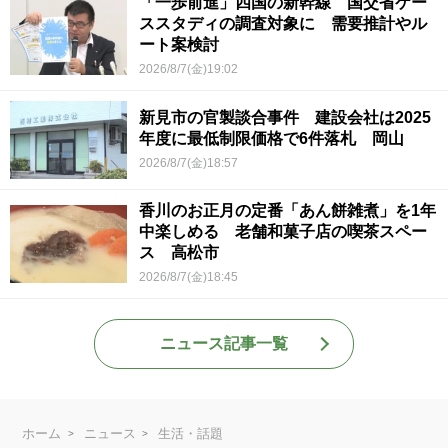
「一歩前進」四国の新幹線 国交省ケー
ススタディの調査対象に 需要推計やル
ート案検討
2026/8/7(金)19:02
新見市の官製談合事件 建設会社は2025
年度に最低制限価格で6件落札 岡山
2026/8/7(金)18:57
香川のお正月の定番「あん餅雑煮」を1年
中楽しめる 老舗和菓子店の喫茶スペー
ス 高松市
2026/8/7(金)18:45
ニュース記事一覧
ホーム
ニュース
生活・話題