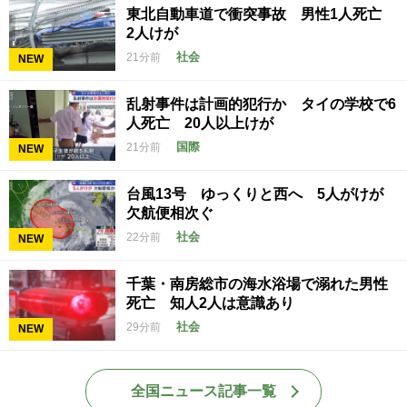
東北自動車道で衝突事故 男性1人死亡
2人けが
社会
21分前
NEW
乱射事件は計画的犯行か タイの学校で6
人死亡 20人以上けが
国際
21分前
NEW
台風13号 ゆっくりと西へ 5人がけが
欠航便相次ぐ
社会
22分前
NEW
千葉・南房総市の海水浴場で溺れた男性
死亡 知人2人は意識あり
社会
29分前
NEW
全国ニュース記事一覧