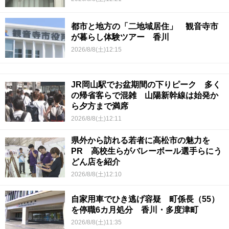
都市と地方の「二地域居住」 観音寺市
が暮らし体験ツアー 香川
2026/8/8(土)12:15
JR岡山駅でお盆期間の下りピーク 多く
の帰省客らで混雑 山陽新幹線は始発か
ら夕方まで満席
2026/8/8(土)12:11
県外から訪れる若者に高松市の魅力を
PR 高校生らがバレーボール選手らにう
どん店を紹介
2026/8/8(土)12:10
自家用車でひき逃げ容疑 町係長（55）
を停職6カ月処分 香川・多度津町
2026/8/8(土)11:35