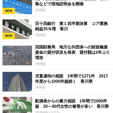
島などで現地説明会を開催
2時間前
NEW
百十四銀行 第１四半期決算 コア業務
純益35％増 香川
2時間前
NEW
四国財務局 地方公共団体への財政融資
資金の貸付状況を発表 貸付額は2年ぶり
増加
3時間前
児童虐待の相談 1年間で1271件 2017
年度から1000件超続く 香川県
5時間前
配偶者からの暴力相談 1年間で1000件
超 30～40代女性の被害が多い 香川県
2026/8/8(土)12:21