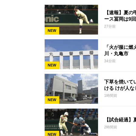
【速報】夏の甲
ース冨岡は9回
27分前
NEW
「火が服に燃
川・丸亀市
34分前
NEW
下草を焼いて
ける けが人
1時間前
NEW
【試合経過】
2時間前
NEW