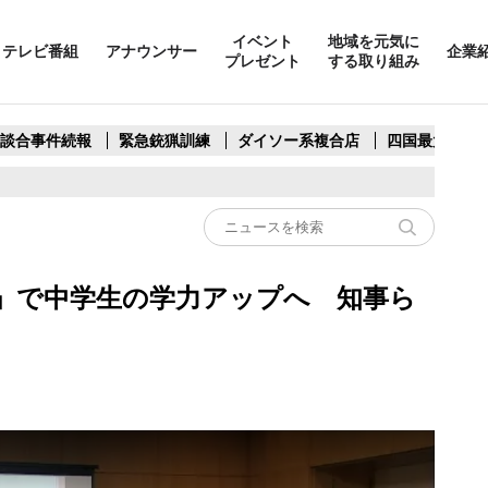
イベント
地域を元気に
テレビ番組
アナウンサー
企業
プレゼント
する取り組み
製談合事件続報
緊急銃猟訓練
ダイソー系複合店
四国最大スリ
」で中学生の学力アップへ 知事ら