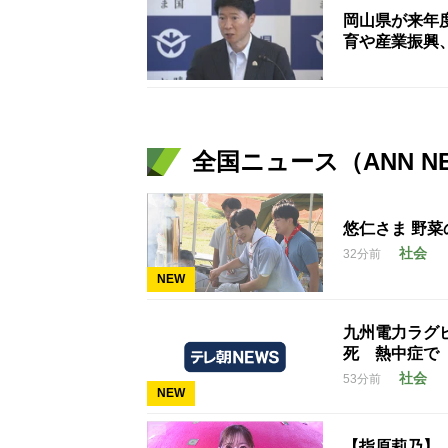
岡山県が来年
育や産業振興
全国ニュース（ANN N
悠仁さま 野菜
社会
32分前
NEW
九州電力ラグ
死 熱中症で
社会
53分前
NEW
【指原莉乃】