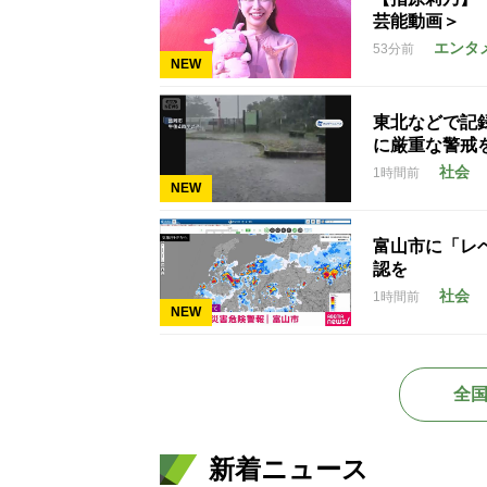
芸能動画＞
エンタ
53分前
NEW
東北などで記
に厳重な警戒
社会
1時間前
NEW
富山市に「レ
認を
社会
1時間前
NEW
全
新着ニュース