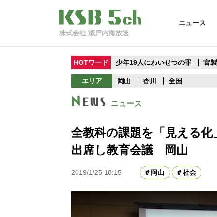
ニュース
株式会社 瀬戸内海放送
HOTワード
少年19人にわいせつの罪
官
エリア
岡山
香川
全国
ニュース
全教科の課題を「見える化
出席し教育会議 岡山
2019/1/25 18:15
岡山
社会