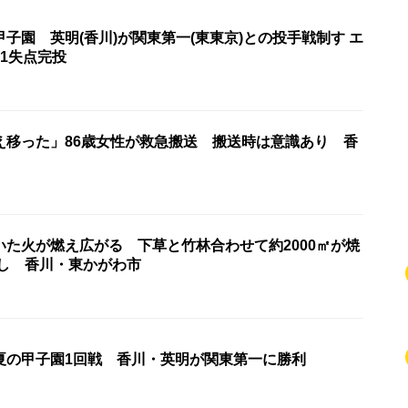
子園 英明(香川)が関東第一(東東京)との投手戦制す エ
1失点完投
え移った」86歳女性が救急搬送 搬送時は意識あり 香
いた火が燃え広がる 下草と竹林合わせて約2000㎡が焼
なし 香川・東かがわ市
夏の甲子園1回戦 香川・英明が関東第一に勝利