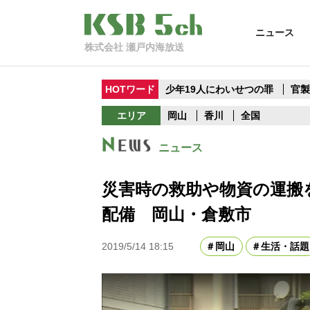
ニュース
株式会社 瀬戸内海放送
HOTワード
少年19人にわいせつの罪
官
エリア
岡山
香川
全国
ニュース
災害時の救助や物資の運搬
配備 岡山・倉敷市
2019/5/14 18:15
岡山
生活・話題