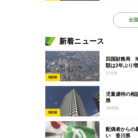
全
新着ニュース
四国財務局 
額は2年ぶり
11分前
NEW
児童虐待の相談
県
2時間前
NEW
配偶者からの暴
い 香川県