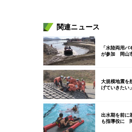
関連ニュース
「水陸両用バ
が参加 岡山
大規模地震を
げていきたい
出水期を前に
も指導役に 