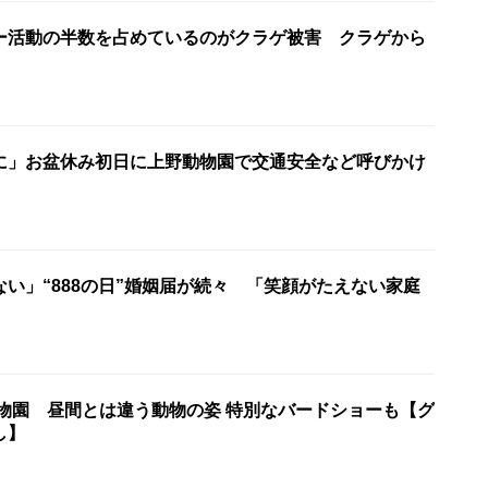
ー活動の半数を占めているのがクラゲ被害 クラゲから
に」お盆休み初日に上野動物園で交通安全など呼びかけ
い」“888の日”婚姻届が続々 「笑顔がたえない家庭
動物園 昼間とは違う動物の姿 特別なバードショーも【グ
し】