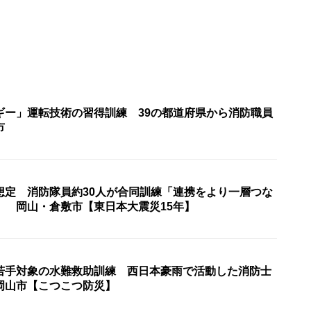
ギー」運転技術の習得訓練 39の都道府県から消防職員
市
想定 消防隊員約30人が合同訓練「連携をより一層つな
」 岡山・倉敷市【東日本大震災15年】
若手対象の水難救助訓練 西日本豪雨で活動した消防士
岡山市【こつこつ防災】