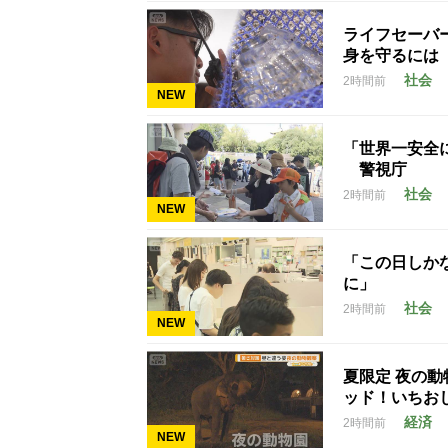
ライフセーバ
身を守るには
社会
2時間前
NEW
「世界一安全
警視庁
社会
2時間前
NEW
「この日しかな
に」
社会
2時間前
NEW
夏限定 夜の
ッド！いちお
経済
2時間前
NEW