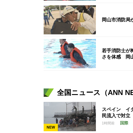
岡山市消防局
若手消防士が
さを体感 岡
全国ニュース（ANN N
スペイン イ
民流入で対立
国際
1時間前
NEW