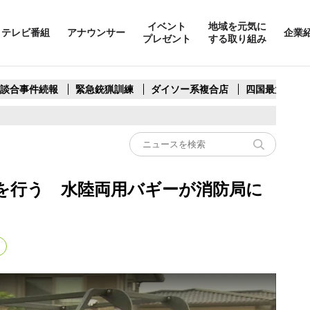
イベント
地域を元気に
テレビ番組
アナウンサー
企業
プレゼント
する取り組み
製談合事件続報
緊急銃猟訓練
ダイソー系複合店
四国最大スリ
を行う 水陸両用バギーが消防局に